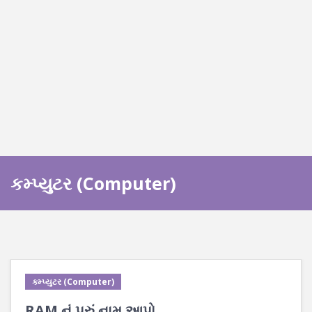
કમ્પ્યુટર (Computer)
કમ્પ્યુટર (Computer)
RAM નું પૂરું નામ આપો.