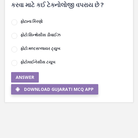
કરવા માટે કઈ ટેક્નોલોજી વપરાય છે ?
ફોટાના કિરણો
ફોટો સિન્થેસીસ ડીવાઈઝ
ફોટો મલ્ટસપ્લાયર ટ્યુબ
ફોટોકાઈનેસીસ ટયૂબ
ANSWER
DOWNLOAD GUJARATI MCQ APP