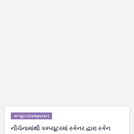
કમ્પ્યુટર (Computer)
નીચેનામાંથી કમ્પ્યૂટરમાં સ્કેનર દ્વારા સ્કેન