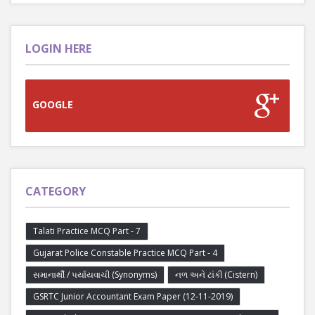
LOGIN HERE
GOOGLE
CATEGORY
Talati Practice MCQ Part - 7
Gujarat Police Constable Practice MCQ Part - 4
સમાનાર્થી / પર્યાયવાચી (Synonyms)
નળ અને ટાંકી (Cistern)
GSRTC Junior Accountant Exam Paper (12-11-2019)