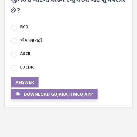
છે ?
BCD
એક પણ નહીં
ASCII
EDCDIC
ANSWER
DOWNLOAD GUJARATI MCQ APP