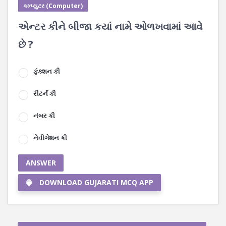
કમ્પ્યુટર (Computer)
એન્ટર કીને બીજા કયાં નામે ઓળખવામાં આવે
છે ?
ફંક્શન કી
રીટર્ન કી
નંબર કી
નેવીગેશન કી
ANSWER
DOWNLOAD GUJARATI MCQ APP