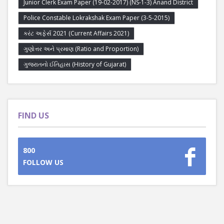
Junior Clerk Exam Paper (19-02-2017) (NS-1-3) Anand District
Police Constable Lokrakshak Exam Paper (3-5-2015)
કરંટ અફેર્સ 2021 (Current Affairs 2021)
ગુણોત્તર અને પ્રમાણ (Ratio and Proportion)
ગુજરાતનો ઈતિહાસ (History of Gujarat)
FIND US
800
FOLLOW US