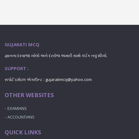
GUJARATI MCQ
જ્ઞાનના દરવાજા ખોલો અને દરરોજ અમારી સાથે કંઈક નવું શીખો.
SUPPORT :
સપોર્ટ ઇમેઇલ એકાઉન્ટ : gujaratimcq@yahoo.com
OTHER WEBSITES
EXAMIANS
ACCOUNTIANS
QUICK LINKS