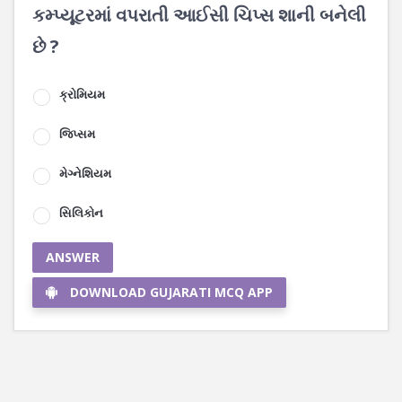
કમ્પ્યૂટરમાં વપરાતી આઈસી ચિપ્સ શાની બનેલી
છે ?
ક્રોમિયમ
જિપ્સમ
મેગ્નેશિયમ
સિલિકોન
ANSWER
DOWNLOAD GUJARATI MCQ APP