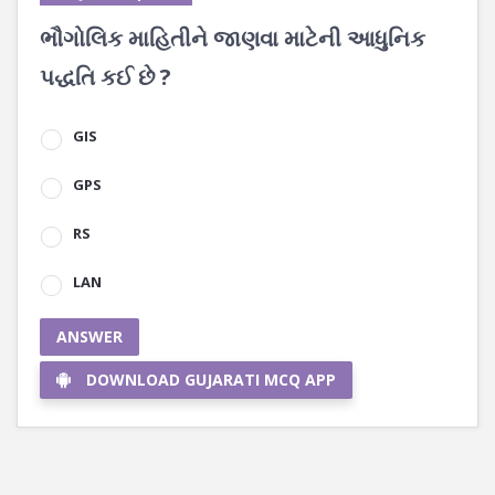
ભૌગોલિક માહિતીને જાણવા માટેની આધુનિક
પદ્ધતિ કઈ છે ?
GIS
GPS
RS
LAN
ANSWER
DOWNLOAD GUJARATI MCQ APP