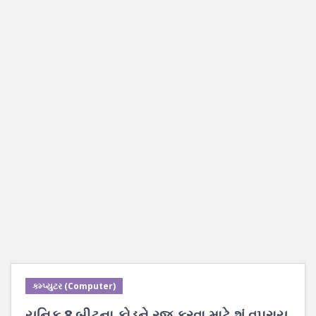
કમ્પ્યુટર (Computer)
યુનિક 8 બીટના કોડને રજુ કરવા માટે શું વપરાય