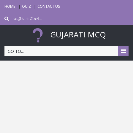
HOME
QUIZ
CONTACT US
GUJARATI MCQ
GO TO...