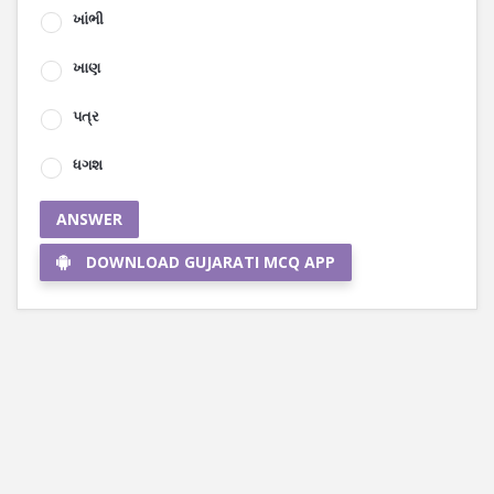
ખાંભી
ખાણ
પત્ર
ધગશ
ANSWER
DOWNLOAD GUJARATI MCQ APP