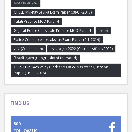
શબ્દકોશના ક્રમ
GPSSB Mukhay Sevika Exam Paper (08-01-2017)
Talati Practice MCQ Part - 4
Gujarat Police Constable Practice MCQ Part - 4
નિપાત
Police Constable Lokrakshak Exam Paper (6-1-2019)
સંધિ (Conjunction)
કરંટ અફેર્સ 2022 (Current Affairs 2022)
વિશ્વની ભૂગોળ (Geography of the world)
GSSSB Bin Sachivalay Clerk and Office Assistant Question
Paper (16-10-2016)
FIND US
800
FOLLOW US