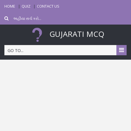
HOME
QUIZ
CONTACT US
GUJARATI MCQ
GO TO...