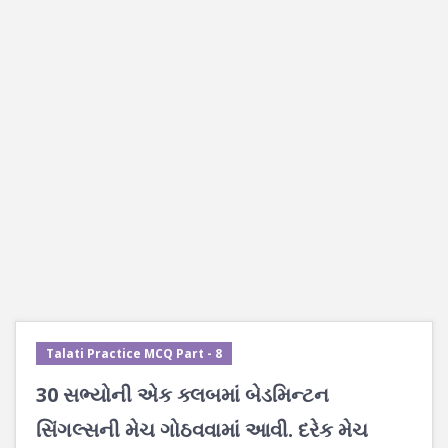
Talati Practice MCQ Part - 8
30 સભ્યોની એક ક્લબમાં બેડમિન્ટન
સિંગલ્સની મેચ ગોઠવવામાં આવી. દરેક મેચ