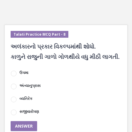
Talati Practice MCQ Part - 8
અલંકારનો પ્રકાર વિકલ્પમાંથી શોધો.
કાળુને રાજુની ગાળો ગોળથીયે વધુ મીઠી લાગતી.
ઉપમા
અંત્યાનુપ્રાસ
વ્યતિરેક
સજીવારોપણ
ANSWER