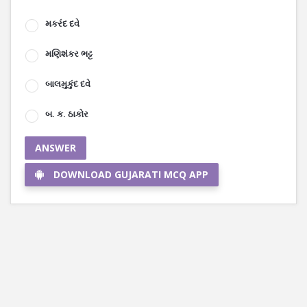
મકરંદ દવે
મણિશંકર ભટ્ટ
બાલમુકુંદ દવે
બ. ક. ઠાકોર
ANSWER
DOWNLOAD GUJARATI MCQ APP