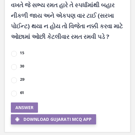
વખતે જે સભ્ય રમત હારે તે સ્પર્ધામાંથી બહાર
નીકળી જાય અને એકપણ વાર ટાઈ (સરખા
પોઈન્ટ) થયા ન હોય તો વિજેતા નક્કી કરવા માટે
ઓછામાં ઓછી કેટલીવાર રમત રમવી પડે ?
15
30
29
61
ANSWER
DOWNLOAD GUJARATI MCQ APP