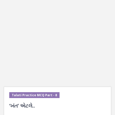
Talati Practice MCQ Part - 8
‘ખંત’ એટલે..