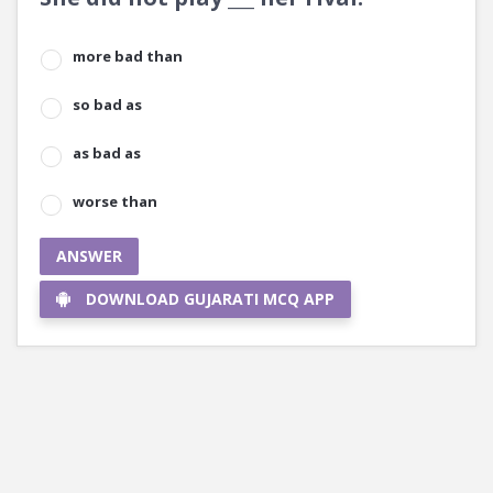
more bad than
so bad as
as bad as
worse than
ANSWER
DOWNLOAD GUJARATI MCQ APP