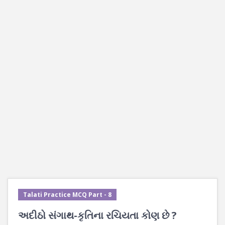
Talati Practice MCQ Part - 8
અદીઠો સંગાથ-કૃતિના રચિયતા કોણ છે ?