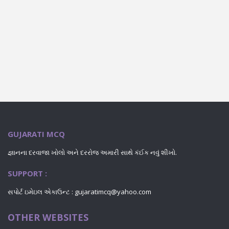
GUJARATI MCQ
જ્ઞાનના દરવાજા ખોલો અને દરરોજ અમારી સાથે કંઈક નવું શીખો.
SUPPORT :
સપોર્ટ ઇમેઇલ એકાઉન્ટ : gujaratimcq@yahoo.com
OTHER WEBSITES