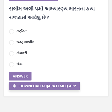
સલીમ અલી પક્ષી અભ્યારણ્ય ભારતના કયા
રાજ્યમાં આવેલુ છે ?
કર્ણાટક
જમ્મુ કાશ્મીર
કોશતરી
ગોવા
ANSWER
DOWNLOAD GUJARATI MCQ APP