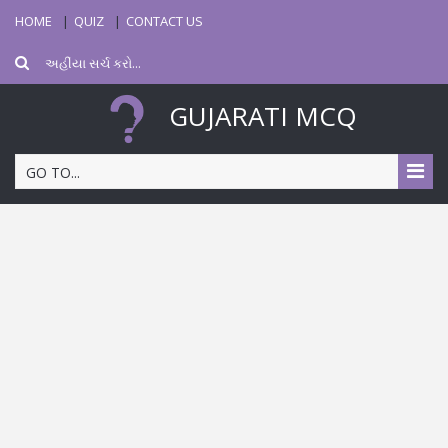
HOME
QUIZ
CONTACT US
GUJARATI MCQ
GO TO...