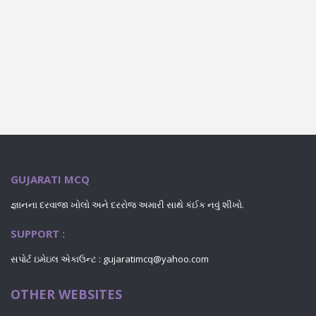
GUJARATI MCQ
જ્ઞાનના દરવાજા ખોલો અને દરરોજ અમારી સાથે કંઈક નવું શીખો.
SUPPORT :
સપોર્ટ ઇમેઇલ એકાઉન્ટ : gujaratimcq@yahoo.com
OTHER WEBSITES