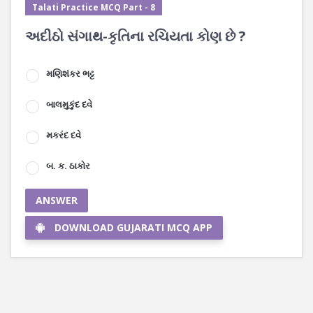
Talati Practice MCQ Part - 8
અદીઠો સંગાથ-કૃતિના રચિયતા કોણ છે ?
મણિશંકર ભટ્ટ
બાલમુકુંદ દવે
મકરંદ દવે
બ. ક. ઠાકોર
ANSWER
DOWNLOAD GUJARATI MCQ APP