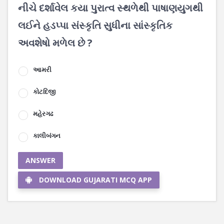
નીચે દર્શાવેલ કયા પુરાત્વ સ્થળેથી પાષાણયુગથી
લઈને હડપ્પા સંસ્કૃતિ સુધીના સાંસ્કૃતિક
અવશેષો મળેલ છે ?
આમરી
કોટદિજી
મહેરગઢ
કાલીબંગન
ANSWER
DOWNLOAD GUJARATI MCQ APP