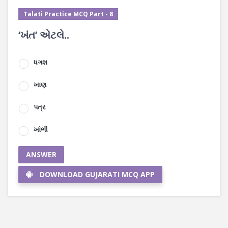
Talati Practice MCQ Part - 8
‘ખંત’ એટલે..
ધગશ
ખાણ
પત્ર
ખાંભી
ANSWER
DOWNLOAD GUJARATI MCQ APP