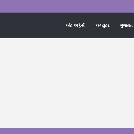
કરંટ અફેર્સ
કમ્પ્યુટર
ગુજરાત