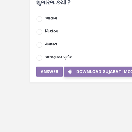
શુભારંભ કર્યો ?
આસામ
મિઝોરમ
મેઘાલય
અરુણાચલ પ્રદેશ
ANSWER
DOWNLOAD GUJARATI MC