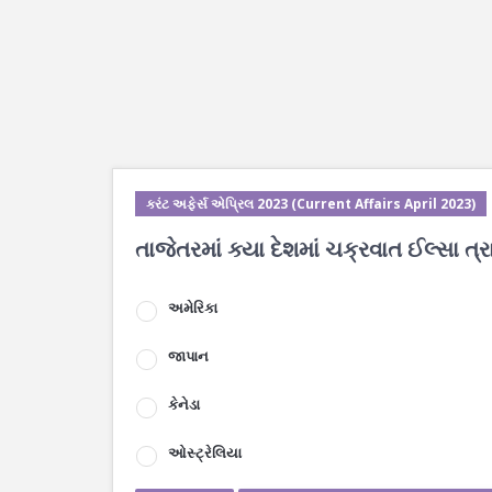
કરંટ અફેર્સ એપ્રિલ 2023 (Current Affairs April 2023)
તાજેતરમાં ક્યા દેશમાં ચક્રવાત ઈલ્સા ત્રા
અમેરિકા
જાપાન
કેનેડા
ઓસ્ટ્રેલિયા