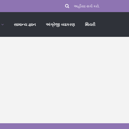
સામાન્ય જ્ઞાન
અંગ્રેજી વ્યાકરણ
થિયરી