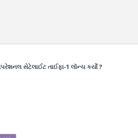
પરેશનલ સેટેલાઈટ તાઈફા-1 લૉન્ચ કર્યો ?