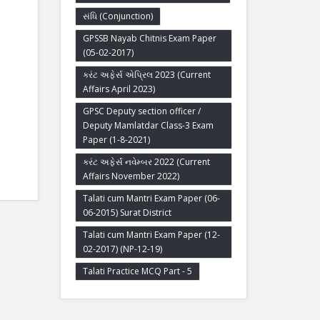
સંધિ (Conjunction)
GPSSB Nayab Chitnis Exam Paper
(05-02-2017)
કરંટ અફેર્સ એપ્રિલ 2023 (Current
Affairs April 2023)
GPSC Deputy section officer /
Deputy Mamlatdar Class-3 Exam
Paper (1-8-2021)
કરંટ અફેર્સ નવેમ્બર 2022 (Current
Affairs November 2022)
Talati cum Mantri Exam Paper (06-
06-2015) Surat District
Talati cum Mantri Exam Paper (12-
02-2017) (NP-12-19)
Talati Practice MCQ Part - 5