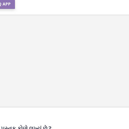
Q APP
્તક કોણે લખ્યું છે ?