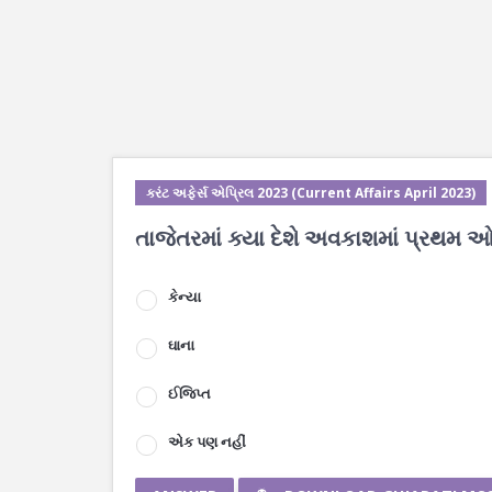
કરંટ અફેર્સ એપ્રિલ 2023 (Current Affairs April 2023)
તાજેતરમાં ક્યા દેશે અવકાશમાં પ્રથમ ઓ
કેન્યા
ઘાના
ઈજિપ્ત
એક પણ નહીં