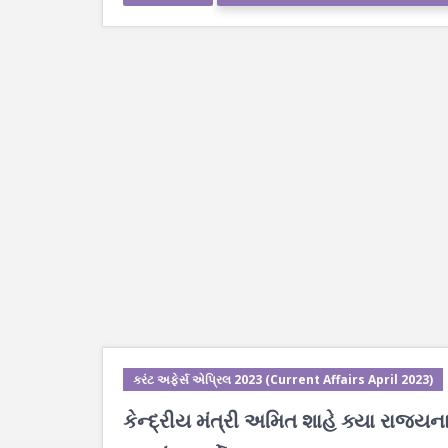
કરંટ અફેર્સ એપ્રિલ 2023 (Current Affairs April 2023)
કેન્દ્રીય મંત્રી અમિત શાહે ક્યા રાજ્યન