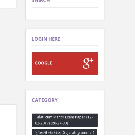
SEARCH
LOGIN HERE
GOOGLE
CATEGORY
Talati cum Mantri Exam Paper (12-
02-2017) (RK-27-33)
ગુજરાતી વ્યાકરણ (Gujarati grammar)