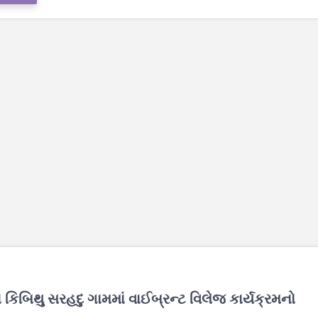
ા કિબિથુ સરહદુ ગામમાં વાઈબ્રન્ટ વિલેજ કાર્યક્રમનો