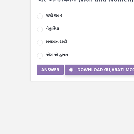
શશી થરૂર
નેહાસિંઘ
સલમાન રશ્દી
એમ.એ.હસન
ANSWER
DOWNLOAD GUJARATI MC