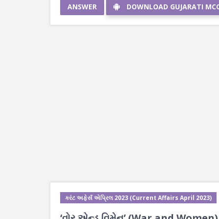
ANSWER
DOWNLOAD GUJARATI MC
કરંટ અફેર્સ એપ્રિલ 2023 (Current Affairs April 2023)
‘વોર એન્ડ વિમેન’ (War and Women) પુસ