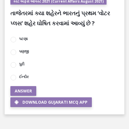
કરંટ અફેર્સ ઓગસ્ટ 2021 (Current Affairs August 2021)
તાજેતરમાં ક્યા શહેરને ભારતનું પ્રથમ ‘વોટર
પ્લસ’ શહેર ઘોષિત કરવામાં આવ્યું છે ?
પટણા
પણજી
પુરી
ઈન્દોર
ANSWER
DOWNLOAD GUJARATI MCQ APP