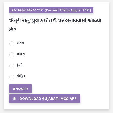
કરંટ અફેર્સ ઓગસ્ટ 2021 (Current Affairs August 2021)
‘મૈત્રી સેતુ’ પુલ કઈ નદી પર બનાવવામાં આવ્યો
છે ?
બરાક
માનસ
ફેની
લોહિત
ANSWER
DOWNLOAD GUJARATI MCQ APP