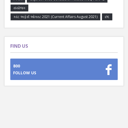
સંયોજક
કરંટ અફેર્સ ઓગસ્ટ 2021 (Current Affairs August 2021)
છંદ
FIND US
800
FOLLOW US