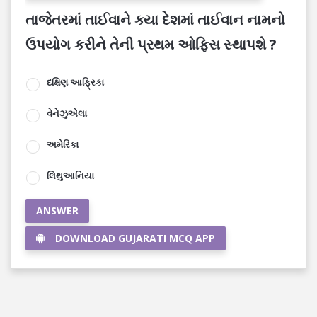
તાજેતરમાં તાઈવાને ક્યા દેશમાં તાઈવાન નામનો
ઉપયોગ કરીને તેની પ્રથમ ઓફિસ સ્થાપશે ?
દક્ષિણ આફ્રિકા
વેનેઝુએલા
અમેરિકા
લિથુઆનિયા
ANSWER
DOWNLOAD GUJARATI MCQ APP