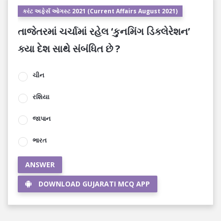
કરંટ અફેર્સ ઓગસ્ટ 2021 (Current Affairs August 2021)
તાજેતરમાં ચર્ચામાં રહેલ ‘કુનમિંગ ડિક્લેરેશન’
ક્યા દેશ સાથે સંબંધિત છે ?
ચીન
રશિયા
જાપાન
ભારત
ANSWER
DOWNLOAD GUJARATI MCQ APP