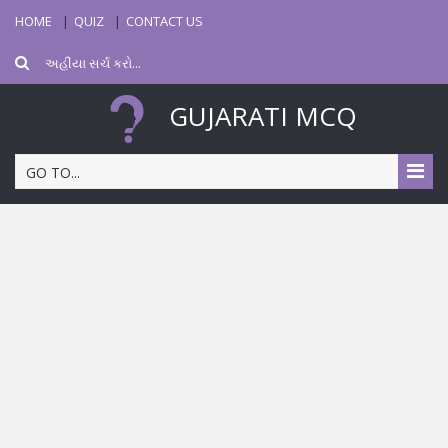
HOME
QUIZ
CONTACT US
GUJARATI MCQ
GO TO...