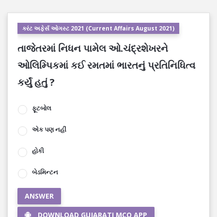
કરંટ અફેર્સ ઓગસ્ટ 2021 (Current Affairs August 2021)
તાજેતરમાં નિધન પામેલ ઓ.ચંદ્રશેખરને
ઓલિમ્પિકમાં કઈ રમતમાં ભારતનું પ્રતિનિધિત્વ
કર્યું હતું ?
ફૂટબોલ
એક પણ નહીં
હોકી
બેડમિન્ટન
ANSWER
DOWNLOAD GUJARATI MCQ APP