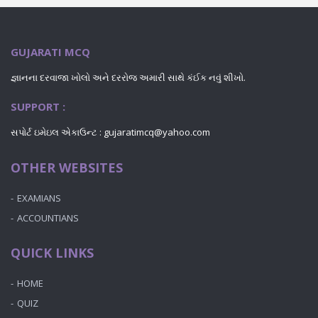
GUJARATI MCQ
જ્ઞાનના દરવાજા ખોલો અને દરરોજ અમારી સાથે કંઈક નવું શીખો.
SUPPORT :
સપોર્ટ ઇમેઇલ એકાઉન્ટ : gujaratimcq@yahoo.com
OTHER WEBSITES
EXAMIANS
ACCOUNTIANS
QUICK LINKS
HOME
QUIZ