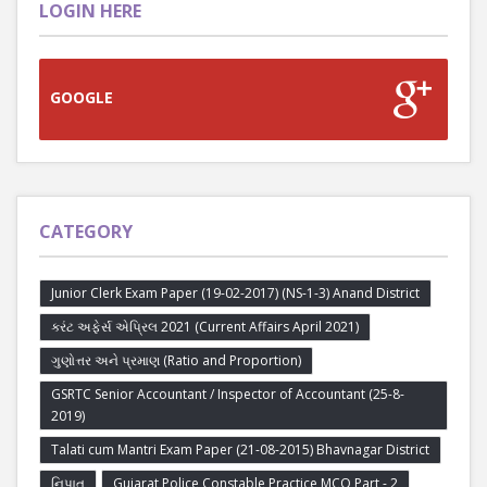
LOGIN HERE
GOOGLE
CATEGORY
Junior Clerk Exam Paper (19-02-2017) (NS-1-3) Anand District
કરંટ અફેર્સ એપ્રિલ 2021 (Current Affairs April 2021)
ગુણોત્તર અને પ્રમાણ (Ratio and Proportion)
GSRTC Senior Accountant / Inspector of Accountant (25-8-
2019)
Talati cum Mantri Exam Paper (21-08-2015) Bhavnagar District
નિપાત
Gujarat Police Constable Practice MCQ Part - 2