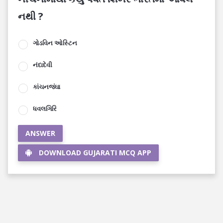
નથી ?
ગોડવિન ઓસ્ટિન
નંદાદેવી
કાંચનજંઘા
ધવલગિરિ
ANSWER
DOWNLOAD GUJARATI MCQ APP