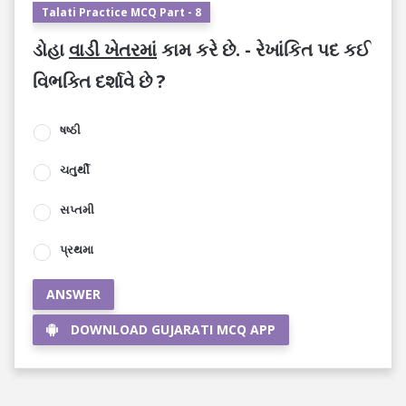
Talati Practice MCQ Part - 8
ડોહા
વાડી ખેતરમાં
કામ કરે છે. - રેખાંકિત પદ કઈ
વિભક્તિ દર્શાવે છે ?
ષષ્ઠી
ચતુર્થી
સપ્તમી
પ્રથમા
ANSWER
DOWNLOAD GUJARATI MCQ APP