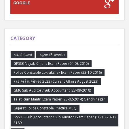
GOOGLE
CATEGORY
કાયદો (Law)
કહેવત (Proverb)
GPSSB Nayab Chitnis Exam Paper (04-08-2015)
Police Constable Lokrakshak Exam Paper (23-10-2016)
કરંટ અફેર્સ ઓગસ્ટ 2023 (Current Affairs August 2023)
GMC Sub Auditor / Sub Accountant (23-09-2018)
Talati cum Mantri Exam Paper (23-02-2014) Gandhinagar
Gujarat Police Constable Practice MCQ
GSSSB - Sub Accountant / Sub Auditor Exam Paper (10-10-2021)
/ 189