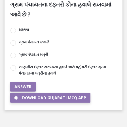
ગ્રામ પંચાયતના દફ્તરો કોના હવાલે રાખવામાં
આવે છે ?
સરપંચ
ગ્રામ પંચાયત કલાર્ક
ગ્રામ પંચાયત મંત્રી
નાણાકીય દફ્તર સરપંચના હવાલે અને વહીવટી દફ્તર ગ્રામ
પંચાયતના મંત્રીના હવાલે
ANSWER
DOWNLOAD GUJARATI MCQ APP