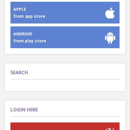
APPLE
from app store
ANDROID
from play store
SEARCH
LOGIN HERE