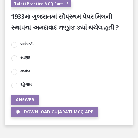
Talati Practice MCQ Part - 8
1933માં ગુજરાતમાં સૌપ્રથમ પેપર મિલની
સ્થાપના અમદાવાદ નજીક ક્યાં થયેલ હતી ?
બારેજડી
સાણંદ
કલોલ
દહેગામ
ANSWER
DOWNLOAD GUJARATI MCQ APP