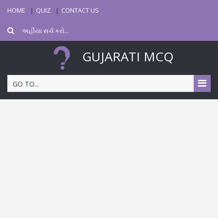
HOME
QUIZ
CONTACT US
GUJARATI MCQ
GO TO...