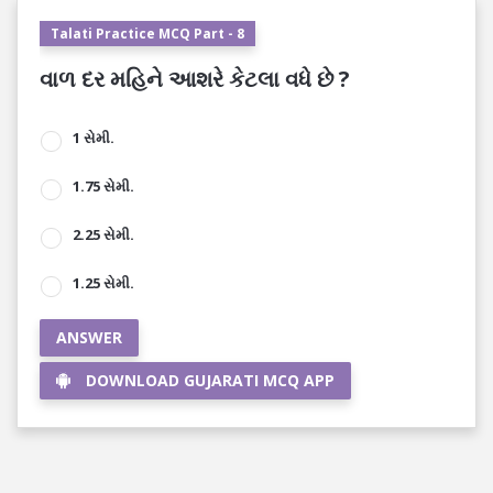
Talati Practice MCQ Part - 8
વાળ દર મહિને આશરે કેટલા વધે છે ?
1 સેમી.
1.75 સેમી.
2.25 સેમી.
1.25 સેમી.
ANSWER
DOWNLOAD GUJARATI MCQ APP