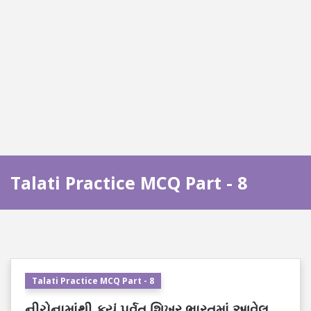
Talati Practice MCQ Part - 8
Talati Practice MCQ Part - 8
નીચેનામાંથી કયું પર્વત શિખર ભારતમાં આવેલ