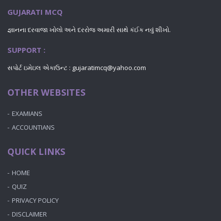
GUJARATI MCQ
જ્ઞાનના દરવાજા ખોલો અને દરરોજ અમારી સાથે કંઈક નવું શીખો.
SUPPORT :
સપોર્ટ ઇમેઇલ એકાઉન્ટ : gujaratimcq@yahoo.com
OTHER WEBSITES
EXAMIANS
ACCOUNTIANS
QUICK LINKS
HOME
QUIZ
PRIVACY POLICY
DISCLAIMER