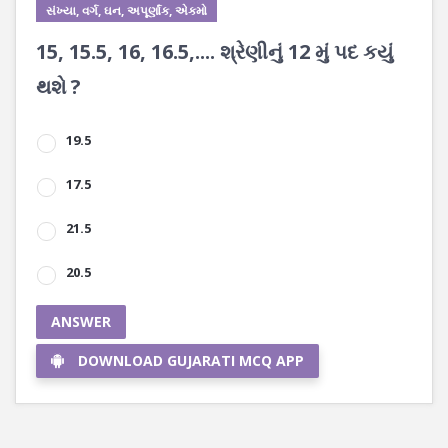
સંખ્યા, વર્ગ, ઘન, અપૂર્ણાંક, એકમો
15, 15.5, 16, 16.5,.... શ્રેણીનું 12 મું પદ કયું
થશે ?
19.5
17.5
21.5
20.5
ANSWER
DOWNLOAD GUJARATI MCQ APP