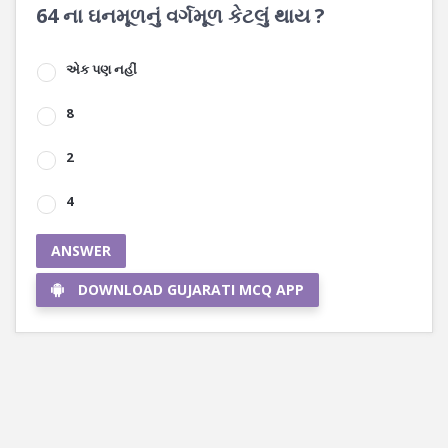
64 ના ઘનમૂળનું વર્ગમૂળ કેટલું થાય ?
એક પણ નહીં
8
2
4
ANSWER
DOWNLOAD GUJARATI MCQ APP