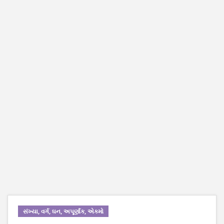
સંખ્યા, વર્ગ, ઘન, અપૂર્ણાંક, એકમો