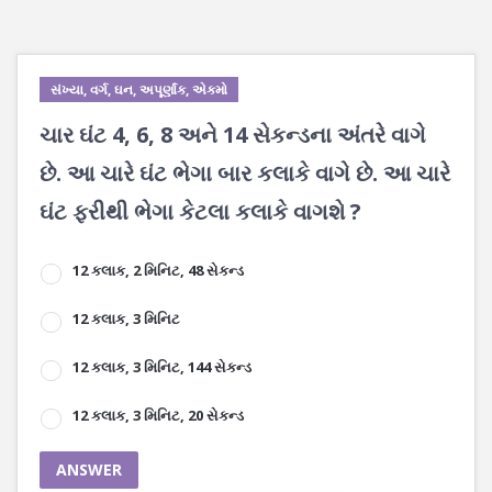
સંખ્યા, વર્ગ, ઘન, અપૂર્ણાંક, એકમો
ચાર ઘંટ 4, 6, 8 અને 14 સેકન્ડના અંતરે વાગે
છે. આ ચારે ઘંટ ભેગા બાર કલાકે વાગે છે. આ ચારે
ઘંટ ફરીથી ભેગા કેટલા કલાકે વાગશે ?
12 કલાક, 2 મિનિટ, 48 સેકન્ડ
12 કલાક, 3 મિનિટ
12 કલાક, 3 મિનિટ, 144 સેકન્ડ
12 કલાક, 3 મિનિટ, 20 સેકન્ડ
ANSWER