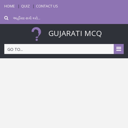
HOME
QUIZ
CONTACT US
GUJARATI MCQ
GO TO...