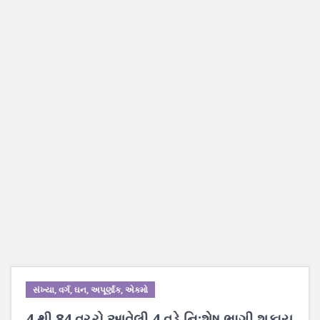
સંખ્યા, વર્ગ, ઘન, અપૂર્ણાંક, એકમો
4 થી 84 વચ્ચે આવેલી 4 વડે નિ:શેષ ભાગી શકાય