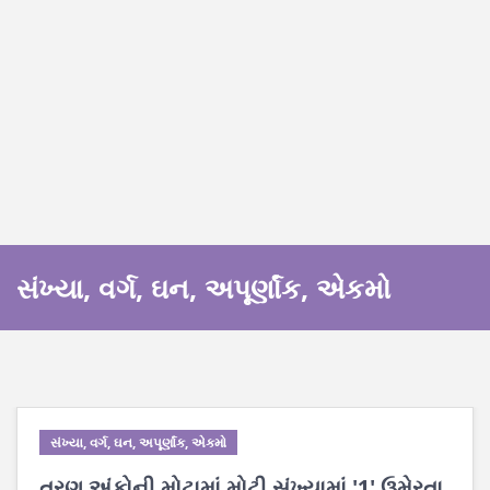
સંખ્યા, વર્ગ, ઘન, અપૂર્ણાંક, એકમો
સંખ્યા, વર્ગ, ઘન, અપૂર્ણાંક, એકમો
ત્રણ અંકોની મોટામાં મોટી સંખ્યામાં '1' ઉમેરતા