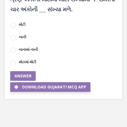
ચાર અંકોની ___ સંખ્યા મળે.
મોટી
નાની
નાનામાં નાની
મોટામાં મોટી
ANSWER
DOWNLOAD GUJARATI MCQ APP