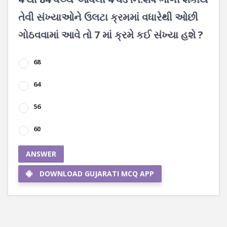
તેવી સંખ્યાઓને ઉલટા ક્રમમાં વધારેથી ઓછી
ગોઠવવામાં આવે તો 7 માં ક્રમે કઈ સંખ્યા હશે ?
68
64
56
60
ANSWER
DOWNLOAD GUJARATI MCQ APP