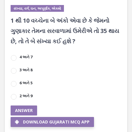
સંખ્યા, વર્ગ, ઘન, અપૂર્ણાંક, એકમો
1 થી 10 વચ્ચેના બે અંકો એવા છે કે જેમનો
ગુણાકાર તેમના સરવાળામાં ઉમેરીએ તો 35 થાય
છે, તો તે બે સંખ્યા કઈ હશે ?
4 અને 7
3 અને 8
6 અને 5
2 અને 9
ANSWER
DOWNLOAD GUJARATI MCQ APP