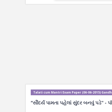
Talati cum Mantri Exam Paper (06-06-2015) Gandh
‘‘સૌંદર્ય પામતા પહેલાં સુંદર બનવું પડે" - પ