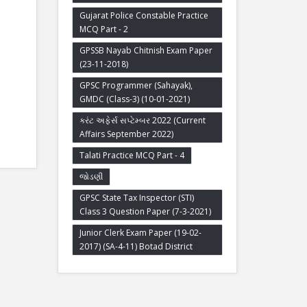
Gujarat Police Constable Practice
MCQ Part - 2
GPSSB Nayab Chitnish Exam Paper
(23-11-2018)
GPSC Programmer (Sahayak),
GMDC (Class-3) (10-01-2021)
કરંટ અફેર્સ સપ્ટેમ્બર 2022 (Current
Affairs September 2022)
Talati Practice MCQ Part - 4
જોડણી
GPSC State Tax Inspector (STI)
Class 3 Question Paper (7-3-2021)
Junior Clerk Exam Paper (19-02-
2017) (SA-4-11) Botad District