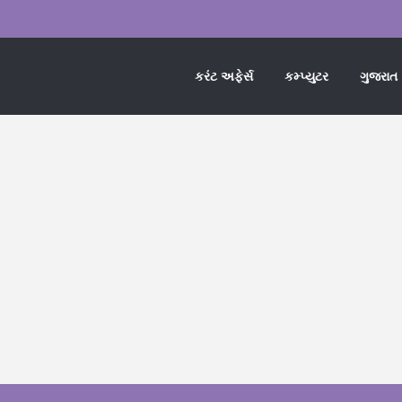
કરંટ અફેર્સ
કમ્પ્યુટર
ગુજરાત