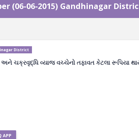
er (06-06-2015) Gandhinagar Distric
inagar District
યાજ અને ચક્રવૃદ્ધિ વ્યાજ વચ્ચેનો તફાવત કેટલા રૂપિયા થ
Q APP