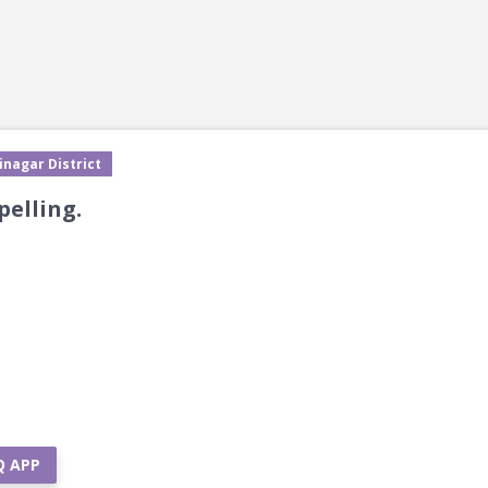
inagar District
pelling.
Q APP