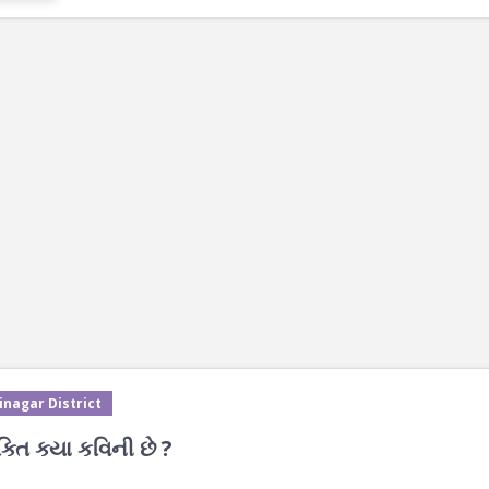
inagar District
ંક્તિ ક્યા કવિની છે ?