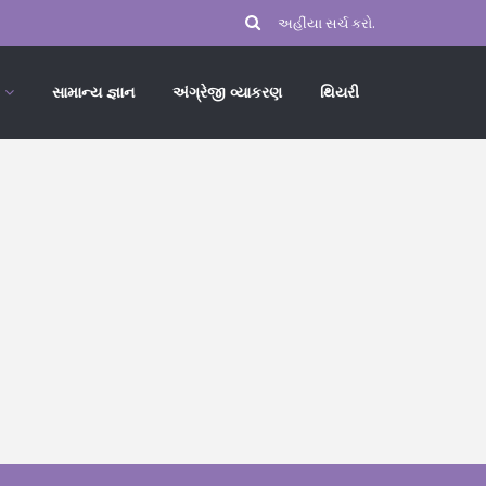
સામાન્ય જ્ઞાન
અંગ્રેજી વ્યાકરણ
થિયરી