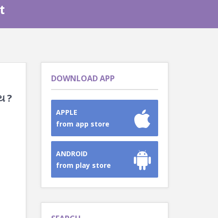
t
DOWNLOAD APP
ાય ?
APPLE
from app store
ANDROID
from play store