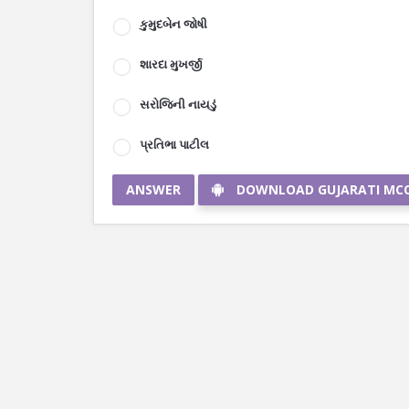
કુમુદબેન જોષી
શારદા મુખર્જી
સરોજિની નાયડું
પ્રતિભા પાટીલ
ANSWER
DOWNLOAD GUJARATI MC