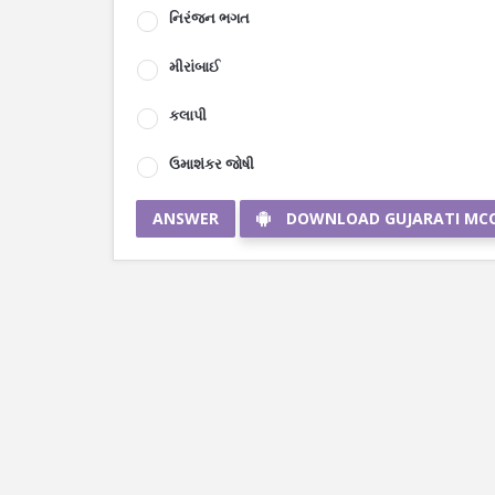
નિરંજન ભગત
મીરાંબાઈ
કલાપી
ઉમાશંકર જોષી
ANSWER
DOWNLOAD GUJARATI MC