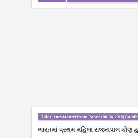
Talati cum Mantri Exam Paper (06-06-2015) Gandh
ભારતમાં પ્રથમ મહિલા રાજ્યપાલ કોણ હત