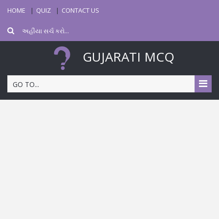
HOME
QUIZ
CONTACT US
GUJARATI MCQ
GO TO...