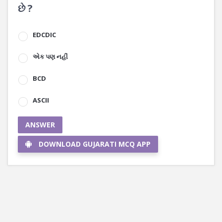
છે ?
EDCDIC
એક પણ નહીં
BCD
ASCII
ANSWER
DOWNLOAD GUJARATI MCQ APP