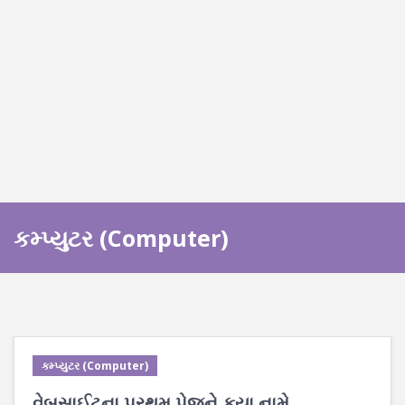
કમ્પ્યુટર (Computer)
કમ્પ્યુટર (Computer)
વેબસાઈટના પ્રથમ પેજને કયા નામે