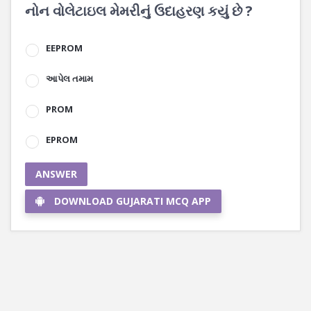
નોન વોલેટાઇલ મેમરીનું ઉદાહરણ કયું છે ?
EEPROM
આપેલ તમામ
PROM
EPROM
ANSWER
DOWNLOAD GUJARATI MCQ APP