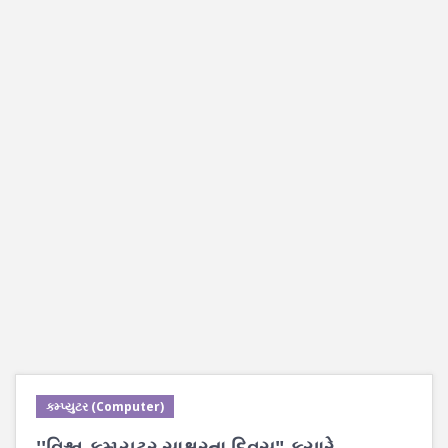
કમ્પ્યુટર (Computer)
''વિશ્વ કમ્પ્યૂટર સાક્ષરતા દિવસ" કયારે