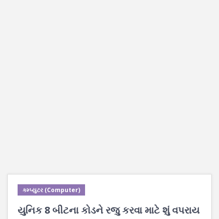
કમ્પ્યુટર (Computer)
યુનિક 8 બીટના કોડને રજુ કરવા માટે શું વપરાય