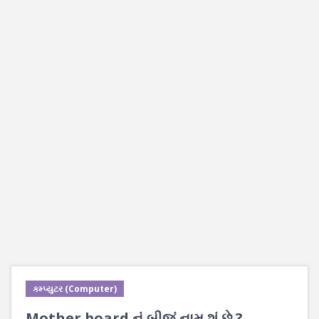
કમ્પ્યુટર (Computer)
Mother board નું બીજું નામ શું છે ?