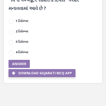
મનાવવામાં આવે છે ?
1 ડિસેમ્બર
2 ડિસેમ્બર
3 ડિસેમ્બર
4 ડિસેમ્બર
ANSWER
DOWNLOAD GUJARATI MCQ APP