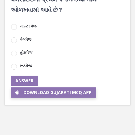
ઓળખવામાં આવે છે ?
માસ્ટરપેજ
વેબપેજ
હોમપેજ
રૂટપેજ
ANSWER
DOWNLOAD GUJARATI MCQ APP