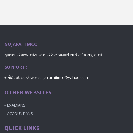
GUJARATI MCQ
જ્ઞાનના દરવાજા ખોલો અને દરરોજ અમારી સાથે કંઈક નવું શીખો.
SUPPORT :
સપોર્ટ ઇમેઇલ એકાઉન્ટ : gujaratimcq@yahoo.com
OTHER WEBSITES
EXAMIANS
ACCOUNTIANS
QUICK LINKS