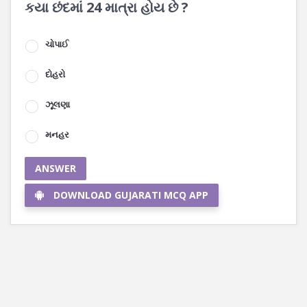
કયા છંદમાં 24 માત્રા હોય છે ?
ચોપાઈ
દોહરો
ઝૂલણા
મનહર
ANSWER
DOWNLOAD GUJARATI MCQ APP