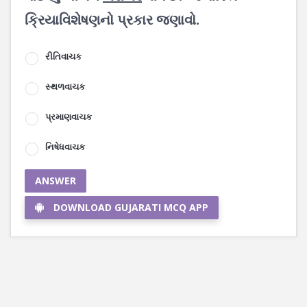
ક્રિયાવિશેષણનો પ્રકાર જણાવો.
રીતિવાચક
સ્થળવાચક
પ્રમાણવાચક
નિષેધવાચક
ANSWER
DOWNLOAD GUJARATI MCQ APP