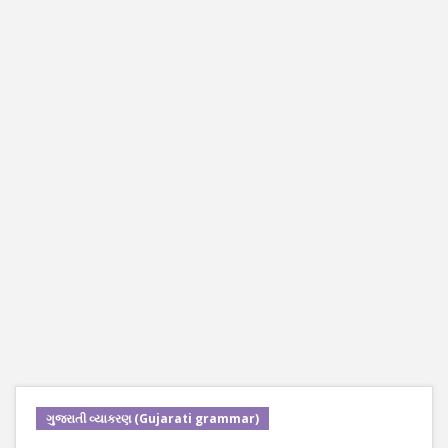
ગુજરાતી વ્યાકરણ (Gujarati grammar)