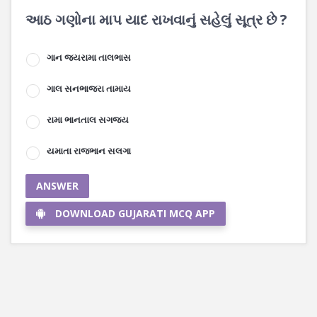
આઠ ગણોના માપ યાદ રાખવાનું સહેલું સૂત્ર છે ?
ગાન જયરામા તાલભાસ
ગાલ સનભાજરા તામાય
રામા ભાનતાલ સગજય
યમાતા રાજભાન સલગા
ANSWER
DOWNLOAD GUJARATI MCQ APP