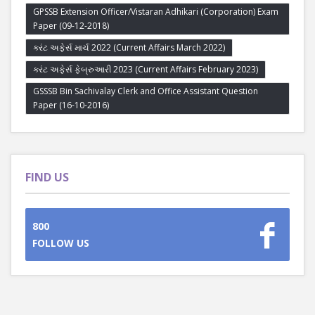
GPSSB Extension Officer/Vistaran Adhikari (Corporation) Exam
Paper (09-12-2018)
કરંટ અફેર્સ માર્ચ 2022 (Current Affairs March 2022)
કરંટ અફેર્સ ફેબ્રુઆરી 2023 (Current Affairs February 2023)
GSSSB Bin Sachivalay Clerk and Office Assistant Question
Paper (16-10-2016)
FIND US
800
FOLLOW US