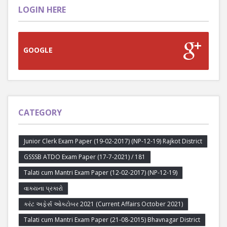
LOGIN HERE
GOOGLE
CATEGORY
Junior Clerk Exam Paper (19-02-2017) (NP-12-19) Rajkot District
GSSSB ATDO Exam Paper (17-7-2021) / 181
Talati cum Mantri Exam Paper (12-02-2017) (NP-12-19)
વાક્યના પ્રકારો
કરંટ અફેર્સ ઓક્ટોબર 2021 (Current Affairs October 2021)
Talati cum Mantri Exam Paper (21-08-2015) Bhavnagar District