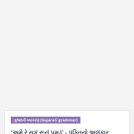
ગુજરાતી વ્યાકરણ (Gujarati grammar)
'અમે રે સૂકું રૂનું પૂમડું' - પંક્તિનો અલંકાર