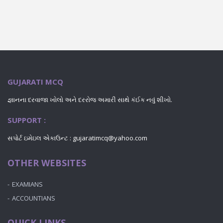
GUJARATI MCQ
જ્ઞાનના દરવાજા ખોલો અને દરરોજ અમારી સાથે કંઈક નવું શીખો.
SUPPORT :
સપોર્ટ ઇમેઇલ એકાઉન્ટ : gujaratimcq@yahoo.com
OTHER WEBSITES
EXAMIANS
ACCOUNTIANS
QUICK LINKS