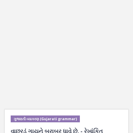
ગુજરાતી વ્યાકરણ (Gujarati grammar)
વાછરડું ગાયને
બરાબર
ધાવે છે. - રેખાંકિત