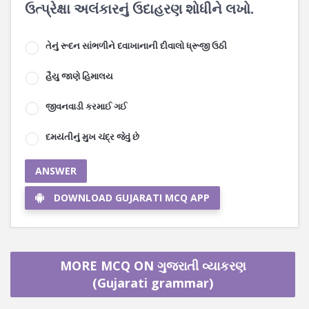
ઉત્પ્રેક્ષા અલંકારનું ઉદાહરણ શોધીને લખો.
તેનું રૂદન સાંભળીને દવાખાનાની દીવાલો ધ્રૂજી ઉઠી
હૈયુ જાણે હિમાલય
જીવનવાડી કરમાઈ ગઈ
દમયંતીનું મુખ ચંદ્ર જેવું છે
ANSWER
DOWNLOAD GUJARATI MCQ APP
MORE MCQ ON ગુજરાતી વ્યાકરણ
(Gujarati grammar)