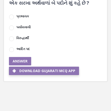
એક સરખા અર્થવાળાં બે પદોને શું કહે છે ?
પ્રશ્નવાચક
પર્યાયવાચી
વિરુદ્ધાર્થી
આદિત પદ
ANSWER
DOWNLOAD GUJARATI MCQ APP