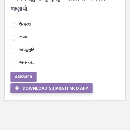
જણાવો.
ઉત્પ્રેક્ષા
રૂપક
અપહનુતિ
અનન્વય
ANSWER
DOWNLOAD GUJARATI MCQ APP