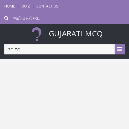
HOME
QUIZ
CONTACT US
GUJARATI MCQ
GO TO...