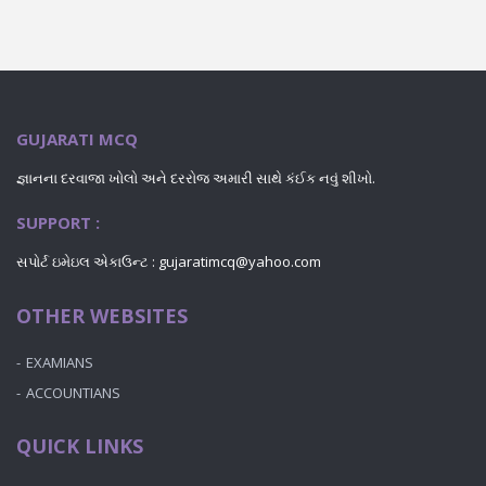
GUJARATI MCQ
જ્ઞાનના દરવાજા ખોલો અને દરરોજ અમારી સાથે કંઈક નવું શીખો.
SUPPORT :
સપોર્ટ ઇમેઇલ એકાઉન્ટ : gujaratimcq@yahoo.com
OTHER WEBSITES
EXAMIANS
ACCOUNTIANS
QUICK LINKS