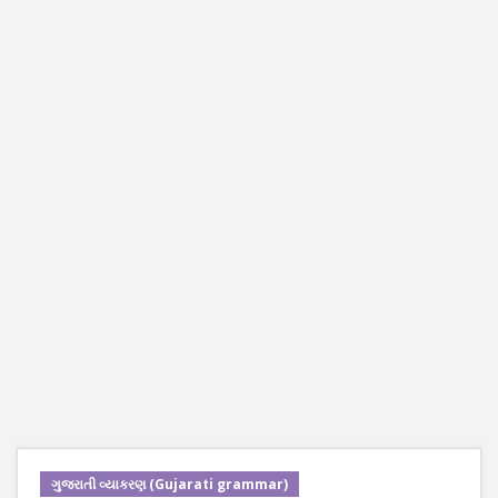
ગુજરાતી વ્યાકરણ (Gujarati grammar)