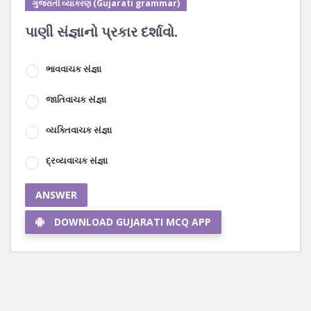
ગુજરાતી વ્યાકરણ (Gujarati grammar)
પાણી સંજ્ઞાનો પ્રકાર દર્શાવો.
ભાવવાચક સંજ્ઞા
જાતિવાચક સંજ્ઞા
વ્યક્તિવાચક સંજ્ઞા
દ્રવ્યવાચક સંજ્ઞા
ANSWER
DOWNLOAD GUJARATI MCQ APP