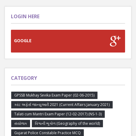
LOGIN HERE
GOOGLE
CATEGORY
GPSSB Mukhay Sevika Exam Paper (02-06-2015)
કરંટ અફેર્સ જાન્યુઆરી 2021 (Current Affairs January 2021)
Talati cum Mantri Exam Paper (12-02-2017) (NS-1-3)
સંયોજક
વિશ્વની ભૂગોળ (Geography of the world)
Gujarat Police Constable Practice MCQ