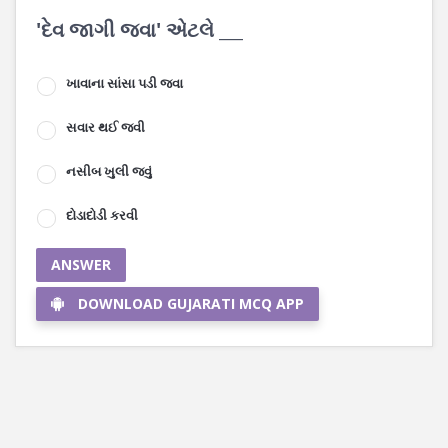
'દેવ જાગી જવા' એટલે ___
ખાવાના સાંસા પડી જવા
સવાર થઈ જવી
નસીબ ખુલી જવું
દોડાદોડી કરવી
ANSWER
DOWNLOAD GUJARATI MCQ APP