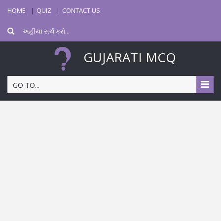
HOME
QUIZ
CONTACT US
GUJARATI MCQ
GO TO...