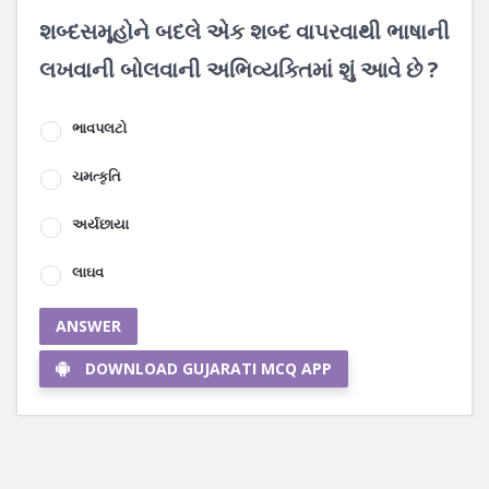
શબ્દસમૂહોને બદલે એક શબ્દ વાપરવાથી ભાષાની
લખવાની બોલવાની અભિવ્યક્તિમાં શું આવે છે ?
ભાવપલટો
ચમત્કૃતિ
અર્યછાયા
લાઘવ
ANSWER
DOWNLOAD GUJARATI MCQ APP