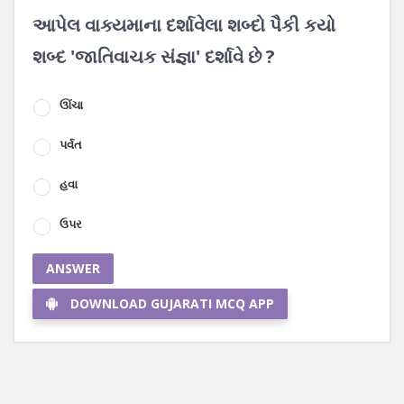
આપેલ વાક્યમાના દર્શાવેલા શબ્દો પૈકી કયો
શબ્દ 'જાતિવાચક સંજ્ઞા' દર્શાવે છે ?
ઊંચા
પર્વત
હવા
ઉપર
ANSWER
DOWNLOAD GUJARATI MCQ APP