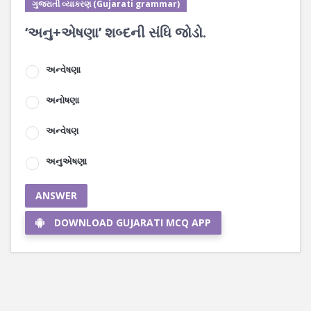
ગુજરાતી વ્યાકરણ (Gujarati grammar)
‘અનુ+એષણા’ શબ્દની સંધિ જોડો.
અન્વેષણા
અનોષણા
અન્વેષણ
અનુએષણા
ANSWER
DOWNLOAD GUJARATI MCQ APP