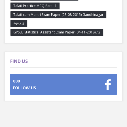
Talati Practice MCQ Part - 1
Talati cum Mantri Exam Paper (23-08-2015) Gandhinagar
અલંકાર
GPSSB Statistical Assistant Exam Paper (04-11-2018) / 2
FIND US
800
FOLLOW US