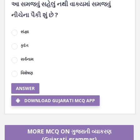
આ સમજવું સહેલું નથી વાક્યમાં સમજવું
નીચેના પૈકી શું છે ?
સંજ્ઞા
કૃદંત
સર્વનામ
વિશેષણ
ANSWER
DOWNLOAD GUJARATI MCQ APP
MORE MCQ ON ગુજરાતી વ્યાકરણ
(Gujarati grammar)