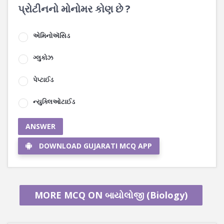
પ્રોટીનનો મોનોમર કોણ છે ?
એમિનોઍસિડ
ગ્લુકોઝ
પેપ્ટાઈડ
ન્યુક્લિઓટાઈડ
ANSWER
DOWNLOAD GUJARATI MCQ APP
MORE MCQ ON બાયોલોજી (Biology)