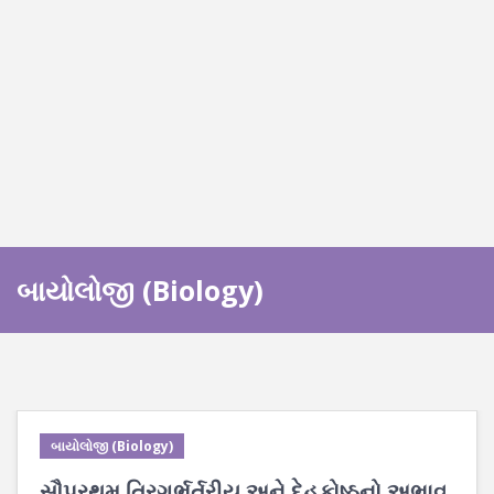
બાયોલોજી (Biology)
બાયોલોજી (Biology)
સૌપ્રથમ ત્રિગર્ભર્તરીય અને દેહકોષ્ઠનો અભાવ