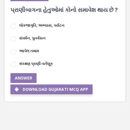
પ્રાણીબાગના હેતુઓમાં કોનો સમાવેશ થાય છે ?
લોકજાગૃતિ, અભ્યાસ, પર્યટન
સંવર્ધન, પુનર્વસન
આપેલ તમામ
સંરક્ષણ પ્રાણી-વર્તણૂક
ANSWER
DOWNLOAD GUJARATI MCQ APP