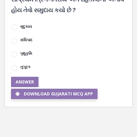
હોય તેવો સમુદાય કયો છે ?
મૃદુકાય
સંધિપાદ
પૃથુકૃમિ
નુપૂરક
ANSWER
DOWNLOAD GUJARATI MCQ APP