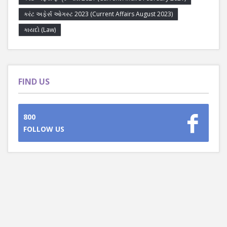
કરંટ અફેર્સ ઓગસ્ટ 2023 (Current Affairs August 2023)
કાયદો (Law)
FIND US
800
FOLLOW US