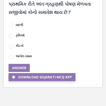
પ્રાથમિક રીતે અંતઃગ્રહણથી પોષણ મેળવતા
સજીવોમાં કોનો સમાવેશ થાય છે ?
વાદળી
કૃમિઓ
કીટકો
આપેલ તમામ
ANSWER
DOWNLOAD GUJARATI MCQ APP