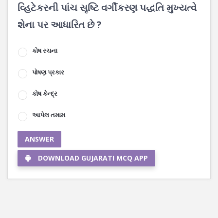
વ્હિટેકરની પાંચ સૃષ્ટિ વર્ગીકરણ પદ્ધતિ મુખ્યત્વે
શેના પર આધારિત છે ?
કોષ રચના
પોષણ પ્રકાર
કોષ કેન્દ્ર
આપેલ તમામ
ANSWER
DOWNLOAD GUJARATI MCQ APP