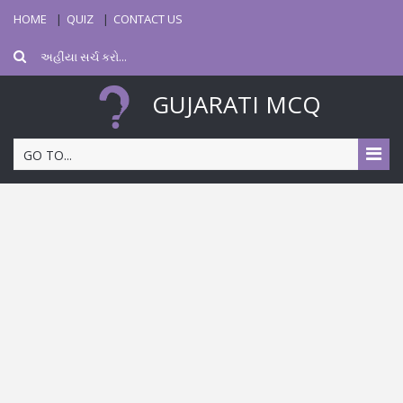
HOME
QUIZ
CONTACT US
GUJARATI MCQ
GO TO...