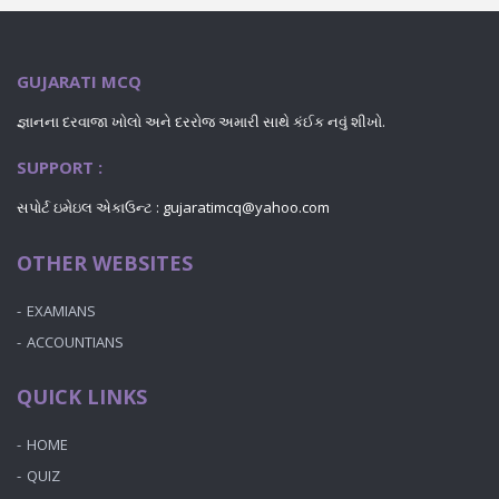
GUJARATI MCQ
જ્ઞાનના દરવાજા ખોલો અને દરરોજ અમારી સાથે કંઈક નવું શીખો.
SUPPORT :
સપોર્ટ ઇમેઇલ એકાઉન્ટ : gujaratimcq@yahoo.com
OTHER WEBSITES
EXAMIANS
ACCOUNTIANS
QUICK LINKS
HOME
QUIZ