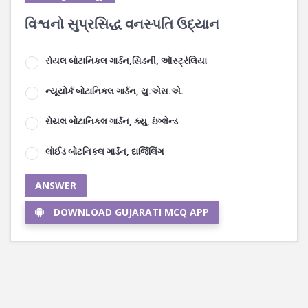
વિશ્વનો સુપ્રસિદ્ધ વનસ્પતિ ઉદ્યાન
રોયલ બોટાનિકલ ગાર્ડન,સિડની, ઑસ્ટ્રેલિયા
ન્યૂયોર્ક બોટાનિકલ ગાર્ડન, યુ.એસ.એ.
રોયલ બોટાનિકલ ગાર્ડન, ક્યુ, ઇંગ્લેન્ડ
લૉઈડ બોટનિકલ ગાર્ડન, દાર્જિલિંગ
ANSWER
DOWNLOAD GUJARATI MCQ APP