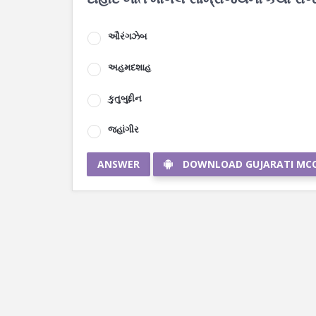
ઔરંગઝેબ
અહમદશાહ
કુતુબુદ્દીન
જહાંગીર
ANSWER
DOWNLOAD GUJARATI MC