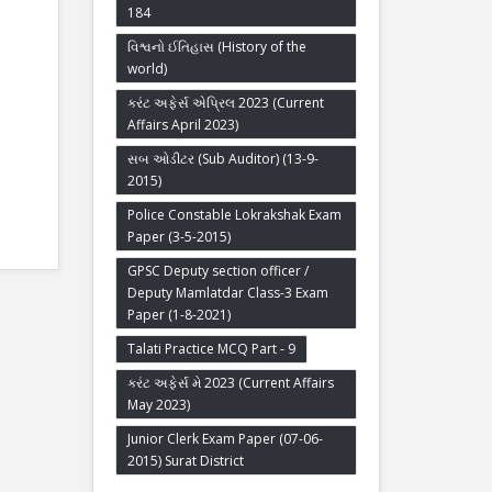
184
વિશ્વનો ઈતિહાસ (History of the
world)
કરંટ અફેર્સ એપ્રિલ 2023 (Current
Affairs April 2023)
સબ ઓડીટર (Sub Auditor) (13-9-
2015)
Police Constable Lokrakshak Exam
Paper (3-5-2015)
GPSC Deputy section officer /
Deputy Mamlatdar Class-3 Exam
Paper (1-8-2021)
Talati Practice MCQ Part - 9
કરંટ અફેર્સ મે 2023 (Current Affairs
May 2023)
Junior Clerk Exam Paper (07-06-
2015) Surat District