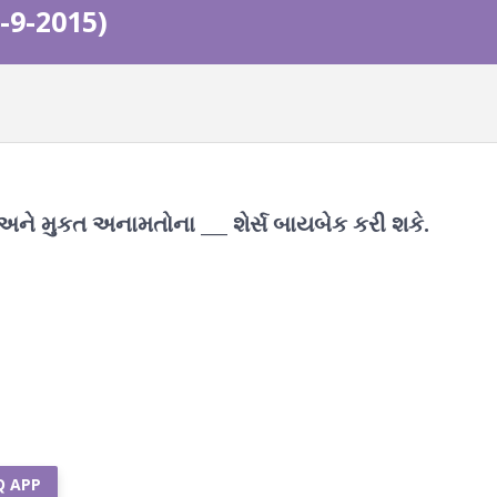
-9-2015)
ી અને મુકત અનામતોના ___ શેર્સ બાયબેક કરી શકે.
Q APP