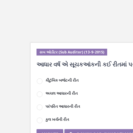
સબ ઓડીટર (Sub Auditor) (13-9-2015)
આધાર વર્ષ એ સૂચકઆંકની કઈ રીતમાં પસ
કૌટુંબિક બજેટની રીત
અચલ આધારની રીત
પરંપરિત આધારની રીત
કુલ ખર્ચની રીત