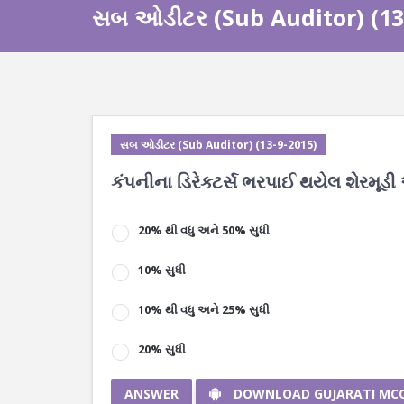
સબ ઓડીટર (Sub Auditor) (13
સબ ઓડીટર (Sub Auditor) (13-9-2015)
કંપનીના ડિરેક્ટર્સ ભરપાઈ થયેલ શેરમૂડ
20% થી વધુ અને 50% સુધી
10% સુધી
10% થી વધુ અને 25% સુધી
20% સુધી
ANSWER
DOWNLOAD GUJARATI MC