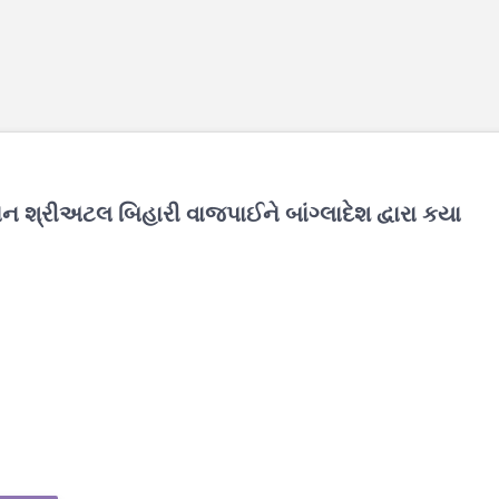
ાન શ્રીઅટલ બિહારી વાજપાઈને બાંગ્લાદેશ દ્વારા કયા