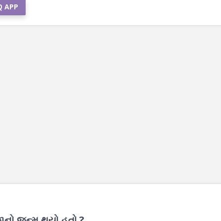
Q APP
જાનો જન્મ થયો હતો ?