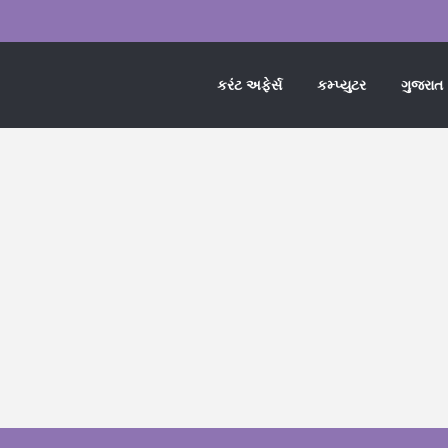
કરંટ અફેર્સ
કમ્પ્યુટર
ગુજરાત