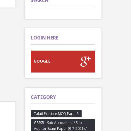
SEARCH
LOGIN HERE
GOOGLE
CATEGORY
Talati Practice MCQ Part - 5
GSSSB - Sub Accountant / Sub
Auditor Exam Paper (9-7-2021) /