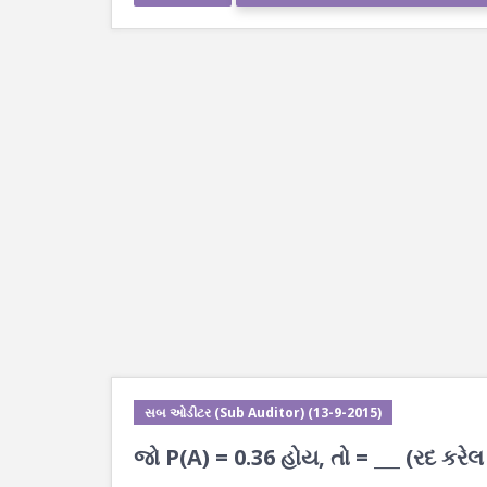
સબ ઓડીટર (Sub Auditor) (13-9-2015)
જો P(A) = 0.36 હોય, તો = ___ (રદ કરેલ 