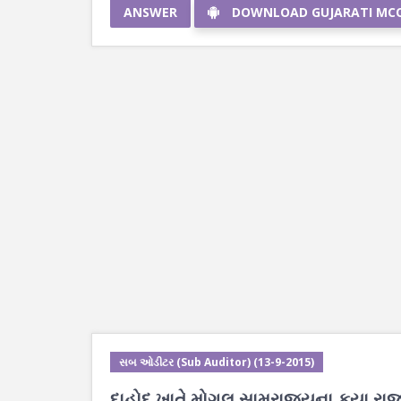
ANSWER
DOWNLOAD GUJARATI MC
સબ ઓડીટર (Sub Auditor) (13-9-2015)
દાહોદ ખાતે મોગલ સામ્રાજ્યના કયા રા