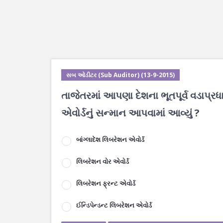
સબ ઓડીટર (Sub Auditor) (13-9-2015)
તાજેતરમાં આપણા દેશના ભૂતપૂર્વ વડાપ્રધ
એવોર્ડનું સન્માન આપવામાં આવ્યું ?
બાંગ્લાદેશ લિબરેશન એવોર્ડ
લિબરેશન વોર એવોર્ડ
લિબરેશન ફ્રન્ટ એવોર્ડ
ઈન્ડિપેન્ડન્ટ લિબરેશન એવોર્ડ