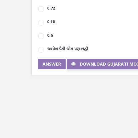
0.72
0.18
0.6
આપેલ પૈકી એક પણ નહીં
ANSWER
DOWNLOAD GUJARATI MC