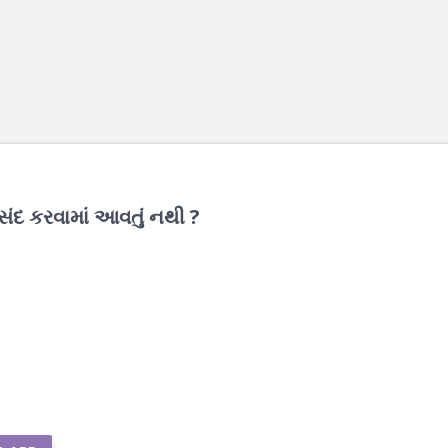
ંદ કરવામાં આવતું નથી ?