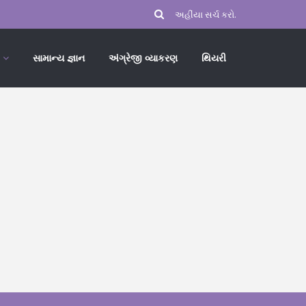
સામાન્ય જ્ઞાન
અંગ્રેજી વ્યાકરણ
થિયરી