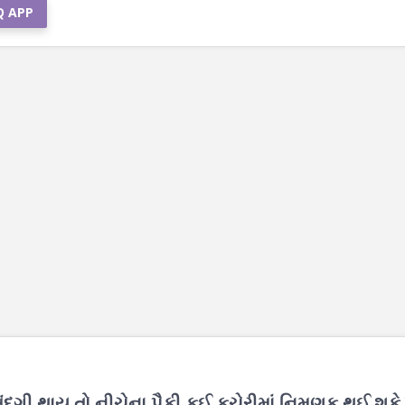
Q APP
ી થાય તો નીચેના પૈકી કઈ કચેરીમાં નિમણૂક થઈ શકે