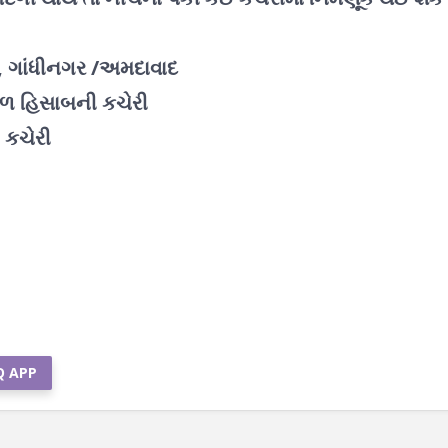
, ગાંધીનગર /અમદાવાદ
ડોળ હિસાબની કચેરી
 કચેરી
Q APP