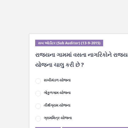
સબ ઓડીટર (Sub Auditor) (13-9-2015)
રાજ્યના ગામમાં વસતા નાગરિકોને રાજ્ય
યોજના ચાલુ કરી છે ?
સખીમંડળ યોજના
ગોકુળગામ યોજના
તીર્થગ્રામ યોજના
ગ્રામમિત્ર યોજના