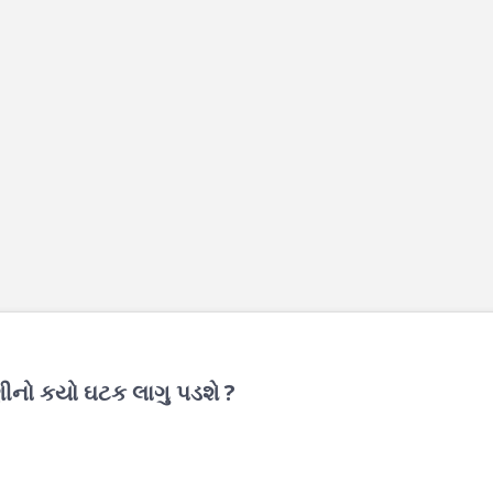
ેણીનો કયો ઘટક લાગુ પડશે ?