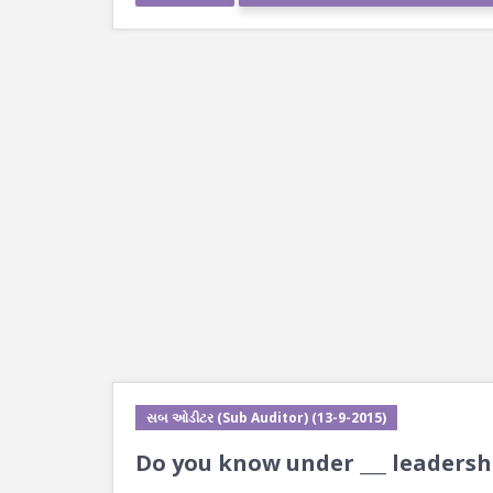
સબ ઓડીટર (Sub Auditor) (13-9-2015)
Do you know under ___ leaders