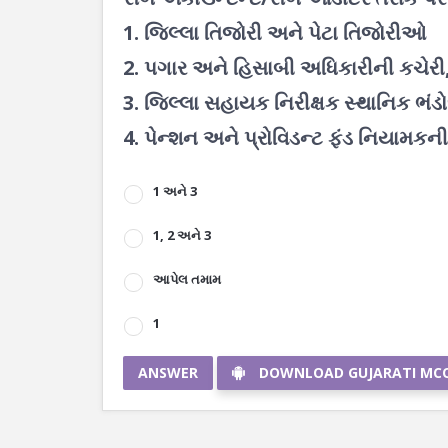
1. જિલ્લા તિજોરી અને પેટા તિજોરીઓ
2. પગાર અને હિસાબી અધિકારીની કચેરી
3. જિલ્લા સહાયક નિરીક્ષક સ્થાનિક ભં
4. પેન્શન અને પ્રોવિડન્ટ ફંડ નિયામકની
1 અને 3
1, 2 અને 3
આપેલ તમામ
1
ANSWER
DOWNLOAD GUJARATI MC