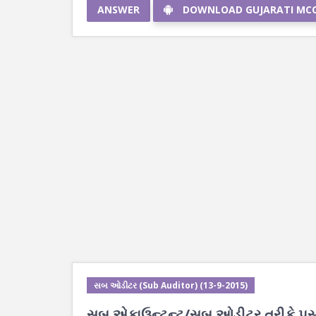
ANSWER
DOWNLOAD GUJARATI MC
સબ ઓડીટર (Sub Auditor) (13-9-2015)
સબ એકાઉન્ટન્ટ/સબ ઓડીટર તરીકે પસંદગ