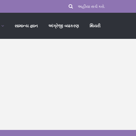
સામાન્ય જ્ઞાન
અંગ્રેજી વ્યાકરણ
થિયરી