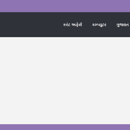
કરંટ અફેર્સ
કમ્પ્યુટર
ગુજરાત