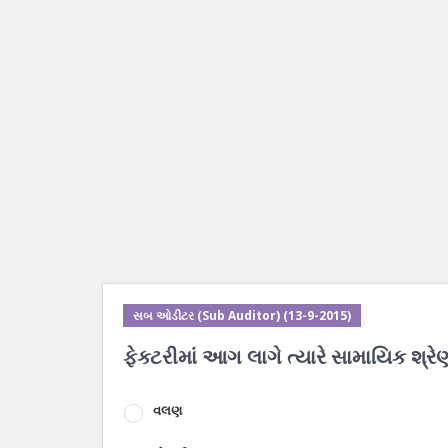
સબ ઓડીટર (Sub Auditor) (13-9-2015)
ફેક્ટરીમાં આગ લાગે ત્યારે સામાયિક શ્ર
વલણ