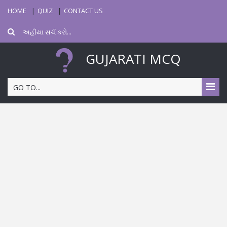
HOME
QUIZ
CONTACT US
GUJARATI MCQ
GO TO...