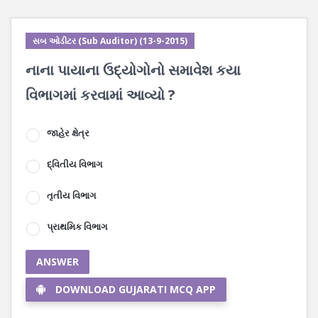
સબ ઓડીટર (Sub Auditor) (13-9-2015)
નાના પાયાના ઉદ્યોગોનો સમાવેશ કયા
વિભાગમાં કરવામાં આવ્યો ?
જાહેર ક્ષેત્ર
દ્વિતીય વિભાગ
તૃતીય વિભાગ
પ્રાથમિક વિભાગ
ANSWER
DOWNLOAD GUJARATI MCQ APP