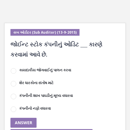
સબ ઓડીટર (Sub Auditor) (13-9-2015)
જોઈન્ટ સ્ટોક કંપનીનું ઓડિટ ___ કારણે
કરવામાં આવે છે.
કાયદાકીય જોગવાઈનું પાલન કરવા
શેર ધારકોના સંતોષ માટે
કંપનીની શાખ પાઘડીનું મૂલ્ય વધારવા
કંપનીનો નફો વધારવા
ANSWER