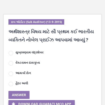
સબ ઓડીટર (Sub Auditor) (13-9-2015)
અર્થશાસ્ત્ર વિષય માટે સૌ પ્રથમ કઈ ભારતીય
વ્યક્તિને નોબેલ પ્રાઈઝ આપવામાં આવ્યું ?
સુબ્રમણ્યમ ચંદ્રશેખર
વેંકટરામન દાસગુપ્તા
આમર્ત્ય સેન
હૈદર અલી
ANSWER
DOWNLOAD GUJARATI MCQ APP