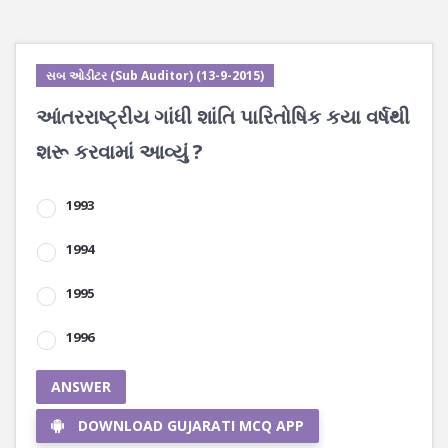
સબ ઓડીટર (Sub Auditor) (13-9-2015)
આંતરરાષ્ટ્રીય ગાંધી શાંતિ પારિતોષિક કયા વર્ષથી
શરૂ કરવામાં આવ્યું ?
1993
1994
1995
1996
ANSWER
DOWNLOAD GUJARATI MCQ APP