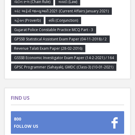
ચેઈન રૂલ (Chain Rule)
કાયદો (Law)
કરંટ અફેર્સ જાન્યુઆરી 2021 (Current Affairs January 2021)
કહેવત (Proverb)
સંધિ (Conjunction)
Gujarat Police Constable Practice MCQ Part - 3
GPSSB Statistical Assistant Exam Paper (04-11-2018) / 2
Revenue Talati Exam Paper (28-02-2016)
GSSSB Economic Investigator Exam Paper (14-2-2021) / 164
GPSC Programmer (Sahayak), GMDC (Class-3) (10-01-2021)
FIND US
800
FOLLOW US