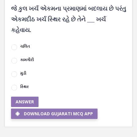
જે કુલ ખર્ચ એકમના પ્રમાણમાં બદલાય છે પરંતુ
એકમદીઠ ખર્ચ સ્થિર રહે છે તેને ___ ખર્ચ
કહેવાય.
ચલિત
કામગીરી
મુડી
સ્થિર
ANSWER
DOWNLOAD GUJARATI MCQ APP