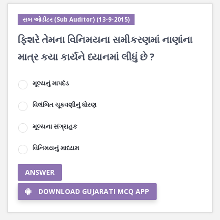
સબ ઓડીટર (Sub Auditor) (13-9-2015)
ફિશરે તેમના વિનિમયના સમીકરણમાં નાણાંના
માત્ર કયા કાર્યને ધ્યાનમાં લીધું છે ?
મૂલ્યનું માપદંડ
વિલંબિત ચૂકવણીનું ધોરણ
મૂલ્યના સંગ્રાહક
વિનિમયનું માધ્યમ
ANSWER
DOWNLOAD GUJARATI MCQ APP