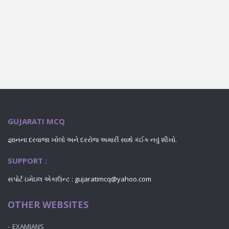
GUJARATI MCQ
જ્ઞાનના દરવાજા ખોલો અને દરરોજ અમારી સાથે કંઈક નવું શીખો.
SUPPORT :
સપોર્ટ ઇમેઇલ એકાઉન્ટ : gujaratimcq@yahoo.com
OTHER WEBSITES
EXAMIANS