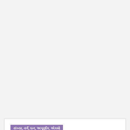
સંખ્યા, વર્ગ, ઘન, અપૂર્ણાંક, એકમો