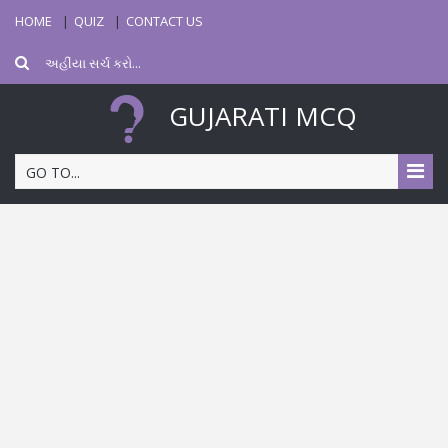
HOME
QUIZ
CONTACT US
GUJARATI MCQ
GO TO...