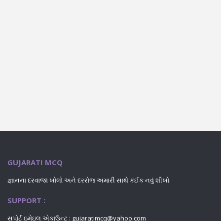
GUJARATI MCQ
જ્ઞાનના દરવાજા ખોલો અને દરરોજ અમારી સાથે કંઈક નવું શીખો.
SUPPORT :
સપોર્ટ ઇમેઇલ એકાઉન્ટ : gujaratimcq@yahoo.com