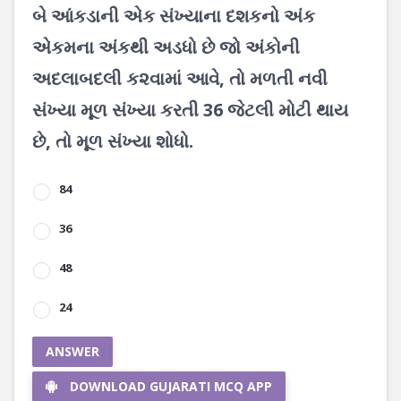
બે આંકડાની એક સંખ્યાના દશકનો અંક
એકમના અંકથી અડધો છે જો અંકોની
અદલાબદલી ક૨વામાં આવે, તો મળતી નવી
સંખ્યા મૂળ સંખ્યા કરતી 36 જેટલી મોટી થાય
છે, તો મૂળ સંખ્યા શોધો‌.
84
36
48
24
ANSWER
DOWNLOAD GUJARATI MCQ APP