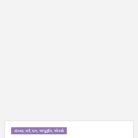
સંખ્યા, વર્ગ, ઘન, અપૂર્ણાંક, એકમો