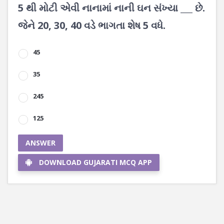
5 થી મોટી એવી નાનામાં નાની ઘન સંખ્યા ___ છે.
જેને 20, 30, 40 વડે ભાગતા શેષ 5 વધે.
45
35
245
125
ANSWER
DOWNLOAD GUJARATI MCQ APP