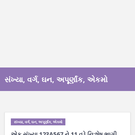
સંખ્યા, વર્ગ, ઘન, અપૂર્ણાંક, એકમો
સંખ્યા, વર્ગ, ઘન, અપૂર્ણાંક, એકમો
એક સંખ્યા 123A567 ને 11 વડે નિ:શેષ ભાગી