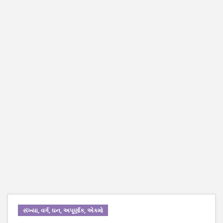
સંખ્યા, વર્ગ, ઘન, અપૂર્ણાંક, એકમો