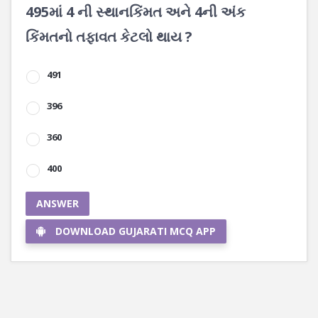
495માં 4 ની સ્થાનકિંમત અને 4ની અંક
કિંમતનો તફાવત કેટલો થાય ?
491
396
360
400
ANSWER
DOWNLOAD GUJARATI MCQ APP