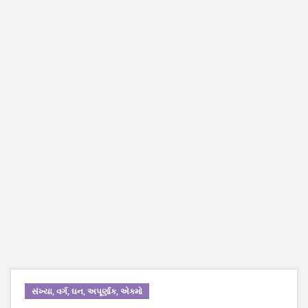
સંખ્યા, વર્ગ, ઘન, અપૂર્ણાંક, એકમો