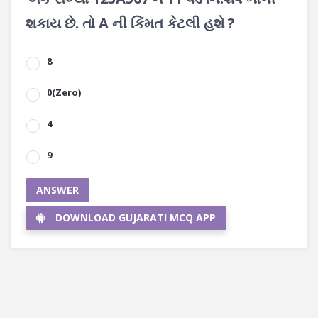
શકાય છે. તો A ની કિંમત કેટલી હશે ?
8
0(Zero)
4
9
ANSWER
DOWNLOAD GUJARATI MCQ APP