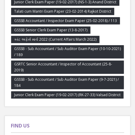
Junior Clerk Exam Paper (19-02-2017) (NS-1-3) Anand District
Talati cum Mantri Exam Paper (23-02-2014) Rajkot District
GSSSB Accountant / Inspector Exam Paper (25-02-2018) / 113
GSSSB Senior Clerk Exam Paper (13-8-2017)
કરંટ અફેર્સ માર્ચ 2022 (Current Affairs March 2022)
GSSSB - Sub Accountant / Sub Auditor Exam Paper (10-10-2021)
/ 189
GSRTC Senior Accountant / Inspector of Accountant (25-8-
2019)
GSSSB - Sub Accountant / Sub Auditor Exam Paper (9-7-2021) /
184
Junior Clerk Exam Paper (19-02-2017) (RK-27-33) Valsad District
FIND US