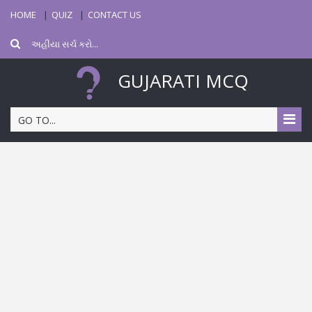
HOME
QUIZ
CONTACT US
GUJARATI MCQ
GO TO...