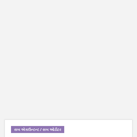
સબ એકાઉન્ટન્ટ / સબ ઓડીટર