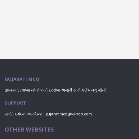
GUJARATI MCQ
જ્ઞાનના દરવાજા ખોલો અને દરરોજ અમારી સાથે કંઈક નવું શીખો.
SUPPORT :
સપોર્ટ ઇમેઇલ એકાઉન્ટ : gujaratimcq@yahoo.com
OTHER WEBSITES