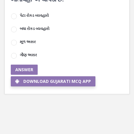
પેટા રોકડ વ્યવહારો
બધા રોકડ વ્યવહારો
મૂળ અસર
ગૌણ અસર
ANSWER
DOWNLOAD GUJARATI MCQ APP