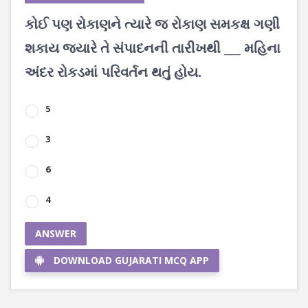
કોઈ પણ રોકાણને ત્યારે જ રોકાણ સમકક્ષ ગણી
શકાય જ્યારે તે સંપાદનની તારીખથી ___ મહિના
અંદર રોકડમાં પરિવર્તન થતું હોય.
5
3
6
4
ANSWER
DOWNLOAD GUJARATI MCQ APP