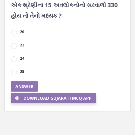
એક શ્રેણીના 15 અવલોકનોનો સરવાળો 330
હોય તો તેનો મધ્યક ?
20
22
24
25
ANSWER
DOWNLOAD GUJARATI MCQ APP