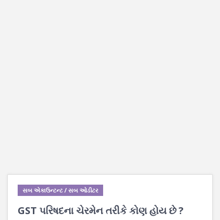
સબ એકાઉન્ટન્ટ / સબ ઓડીટર
GST પરિષદના ચેરમેન તરીકે કોણ હોય છે ?