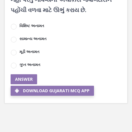
પહોંચી વળવા માટે ઊભું કરાય છે.
વિશિષ્ટ અનામત
સામાન્ય અનામત
મૂડી અનામત
ગુપ્ત અનામત
ANSWER
DOWNLOAD GUJARATI MCQ APP