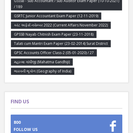
GSSSB - Sub Accountant / Sub Auditor Exam Paper (10-10-2021)
/ 189
GSRTC Junior Accountant Exam Paper (12-11-2019)
કરંટ અફેર્સ નવેમ્બર 2022 (Current Affairs November 2022)
GPSSB Nayab Chitnish Exam Paper (23-11-2018)
Talati cum Mantri Exam Paper (23-02-2014) Surat District
GPSC Accounts Officer Class-2 (05-01-2020) / 27
મહાત્મા ગાંધીજી (Mahatma Gandhiji)
ભારતની ભૂગોળ (Geography of India)
FIND US
800
FOLLOW US