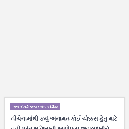
સબ એકાઉન્ટન્ટ / સબ ઓડીટર
નીચેનામાંથી કયું અનામત કોઈ ચોક્કસ હેતુ માટે
નહીં પરંતુ ભવિષ્યની અચોક્કસ જવાબદારીને