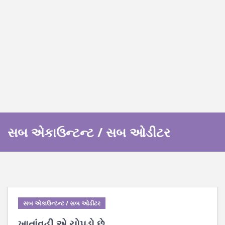
સબ એકાઉન્ટન્ટ / સબ ઓડીટર
સબ એકાઉન્ટન્ટ / સબ ઓડીટર
ખાતાંવહી એ ચોપડો છે.