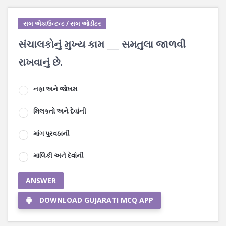
સબ એકાઉન્ટન્ટ / સબ ઓડીટર
સંચાલકોનું મુખ્ય કામ ___ સમતુલા જાળવી
રાખવાનું છે.
નફા અને જોખમ
મિલકતો અને દેવાંની
માંગ પુરવઠાની
માલિકી અને દેવાંની
ANSWER
DOWNLOAD GUJARATI MCQ APP