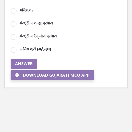
કમિશનર
કેન્દ્રીય નાણાં પ્રધાન
કેન્દ્રીય ઉદ્યોગ પ્રધાન
સચિવ શ્રી (મહેસૂલ)
ANSWER
DOWNLOAD GUJARATI MCQ APP