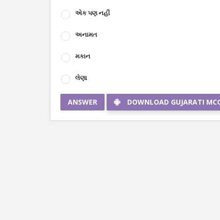
એક પણ નહીં
અનામત
મકાન
લેણા
ANSWER
DOWNLOAD GUJARATI MC