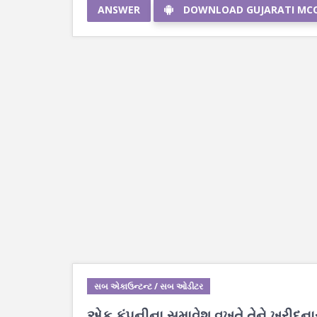
ANSWER
DOWNLOAD GUJARATI MC
સબ એકાઉન્ટન્ટ / સબ ઓડીટર
એક કંપનીના સમાવેશ વખતે તેને ખરીદના