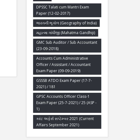
DPSSC Talati cum Mantri Exam
Paper (12-02-2017)
ભારતની ભૂગોળ (Geography of India)
મહાત્મા ગાંધીજી (Mahatma Gandhiji)
GMC Sub Auditor / Sub Accountant
(23-09-2018)
Accounts Cum Administrative
Officer / Assistant / Accountant
Exam Paper (09-09-2019)
GSSSB ATDO Exam Paper (17-7-
2021) / 181
GPSC Accounts Officer Class-1
Exam Paper (25-7-2021) / 25 (ASP -
1)
કરંટ અફેર્સ સપ્ટેમ્બર 2021 (Current
Affairs September 2021)