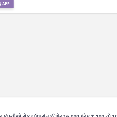
Q APP
ર કંપનીએ રોકડ ઉપરાંત ઈ.શેર 16,000 દરેક ₹ 100 નો 