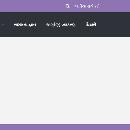
સામાન્ય જ્ઞાન
અંગ્રેજી વ્યાકરણ
થિયરી