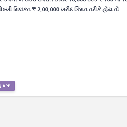
ોખ્ખી મિલકત ₹ 2,00,000 ખરીદ કિંમત તરીકે હોય તો
Q APP