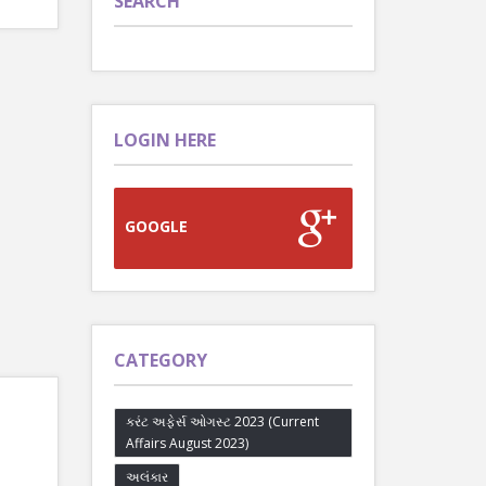
SEARCH
LOGIN HERE
GOOGLE
CATEGORY
કરંટ અફેર્સ ઓગસ્ટ 2023 (Current
Affairs August 2023)
અલંકાર