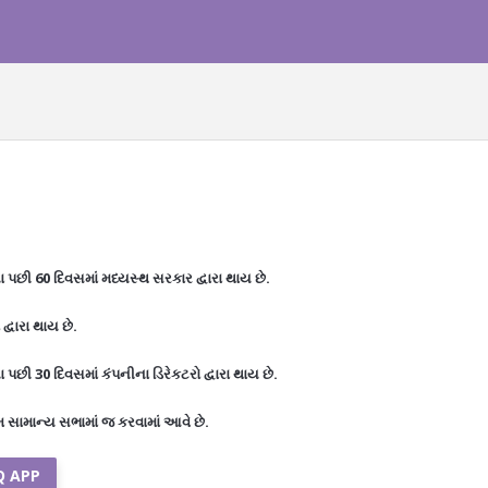
છી 60 દિવસમાં મધ્યસ્થ સરકાર દ્વારા થાય છે.
્વારા થાય છે.
ી 30 દિવસમાં કંપનીના ડિરેકટરો દ્વારા થાય છે.
સામાન્ય સભામાં જ કરવામાં આવે છે.
Q APP