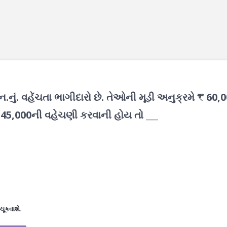
.નું. વહેંચતા ભાગીદારો છે. તેઓની મૂડી અનુક્રમે ₹ 60,
₹ 45,000ની વહેચણી કરવાની હોય તો ___
ચૂકવાશે.