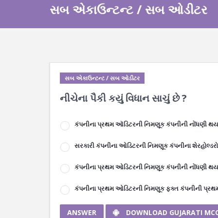
સબ એકાઉન્ટન્ટ / સબ ઓડીટર
સબ એકાઉન્ટન્ટ / સબ ઓડીટર
નીચેના પૈકી કયું વિધાન સાચું છે ?
કંપનીના પ્રથમ ઑડિટરની નિમણૂક કંપનીની નોંધણી થયા પ
સરકારી કંપનીના ઓડિટરની નિમણૂક કંપનીના શેરહોલ્ડરો દ
કંપનીના પ્રથમ ઓડિટરની નિમણૂક કંપનીની નોંધણી થયા પછ
કંપનીના પ્રથમ ઓડિટરની નિમણૂક ફક્ત કંપનીની પ્રથમ 
ANSWER
DOWNLOAD GUJARATI MC