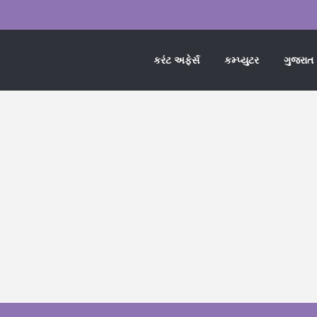
કરંટ અફેર્સ
કમ્પ્યુટર
ગુજરાત