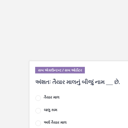
સબ એકાઉન્ટન્ટ / સબ ઓડીટર
અંશતઃ તૈયાર માલનું બીજું નામ ___ છે.
તૈયાર માલ
ચાલુ કામ
અર્ધ તૈયાર માલ