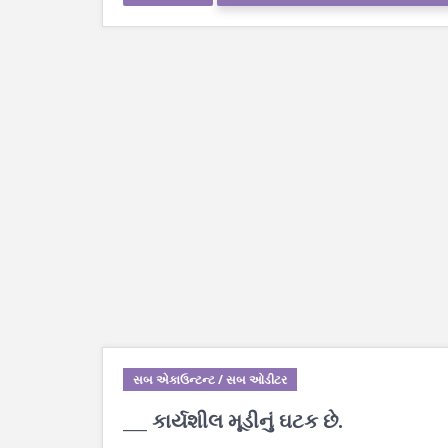
સબ એકાઉન્ટન્ટ / સબ ઓડીટર
___ કાર્યશીલ મૂડીનું ઘટક છે.