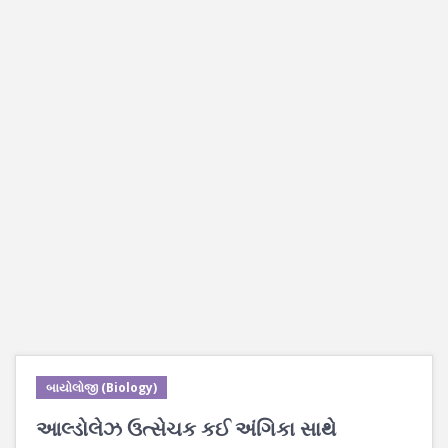
બાયોલોજી (Biology)
આલ્ડોલેઝ ઉત્સેચક કઈ અંગિકા સાથે