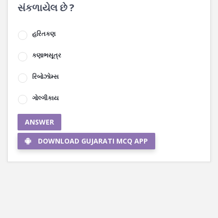
સંકળાયેલ છે ?
હરિતકણ
કણાભસૂત્ર
રિબોઝોમ્સ
ગોલ્ગીકાય
ANSWER
DOWNLOAD GUJARATI MCQ APP