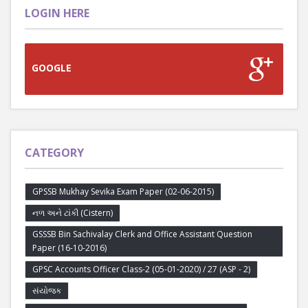
LOGIN HERE
GOOGLE
CATEGORY
GPSSB Mukhay Sevika Exam Paper (02-06-2015)
નળ અને ટાંકી (Cistern)
GSSSB Bin Sachivalay Clerk and Office Assistant Question
Paper (16-10-2016)
GPSC Accounts Officer Class-2 (05-01-2020) / 27 (ASP - 2)
સંયોજક