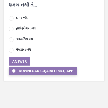
શક્ય નથી તે...
S - S બંધ
હાઈડ્રોજન બંધ
આયનિક બંધ
પેપ્ટાઈડ બંધ
ANSWER
DOWNLOAD GUJARATI MCQ APP