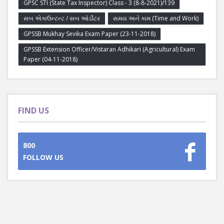
GPSC STI (State Tax Inspector) Class - 3 (8-8-2021)/139
સબ એકાઉન્ટન્ટ / સબ ઓડીટર
સમય અને કામ (Time and Work)
GPSSB Mukhay Sevika Exam Paper (23-11-2018)
GPSSB Extension Officer/Vistaran Adhikari (Agricultural) Exam
Paper (04-11-2018)
FIND US
800
FOLLOW US