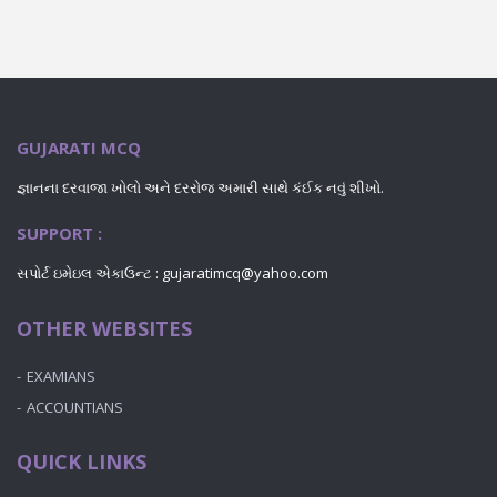
GUJARATI MCQ
જ્ઞાનના દરવાજા ખોલો અને દરરોજ અમારી સાથે કંઈક નવું શીખો.
SUPPORT :
સપોર્ટ ઇમેઇલ એકાઉન્ટ : gujaratimcq@yahoo.com
OTHER WEBSITES
EXAMIANS
ACCOUNTIANS
QUICK LINKS