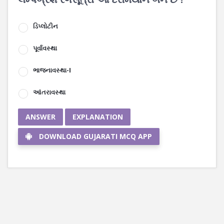
ડિપ્લોટીન
પૂર્વાવસ્થા
ભાજનાવસ્થા-I
આંતરાવસ્થા
ANSWER
EXPLANATION
DOWNLOAD GUJARATI MCQ APP