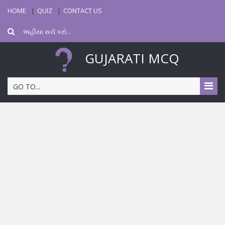
HOME
QUIZ
CONTACT US
GUJARATI MCQ
GO TO...