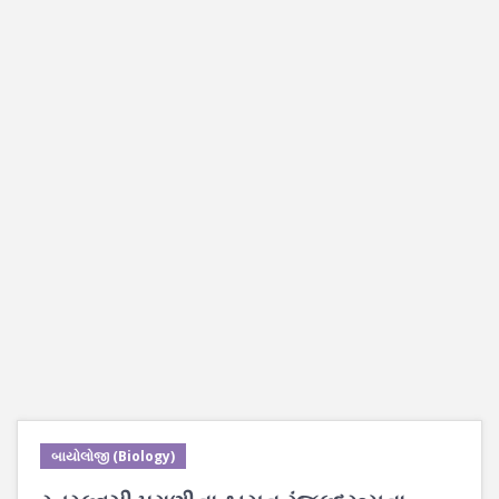
બાયોલોજી (Biology)