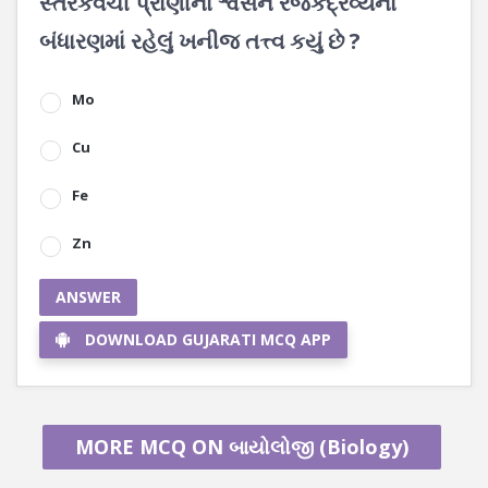
સ્તરકવચી પ્રાણીના શ્વસન રંજકદ્રવ્યના
બંધારણમાં રહેલું ખનીજ તત્ત્વ કયું છે ?
Mo
Cu
Fe
Zn
ANSWER
DOWNLOAD GUJARATI MCQ APP
MORE MCQ ON બાયોલોજી (Biology)