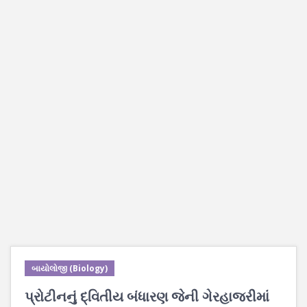
બાયોલોજી (Biology)
પ્રોટીનનું દ્વિતીય બંધારણ જેની ગેરહાજરીમાં