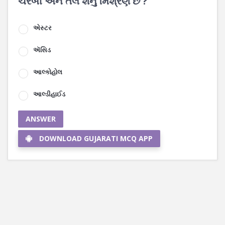
ચરબી અને તેલ શેનું મિશ્રણ છે ?
એસ્ટર
ઍસિડ
આલ્કોહોલ
આલ્ડીહાઈડ
ANSWER
DOWNLOAD GUJARATI MCQ APP