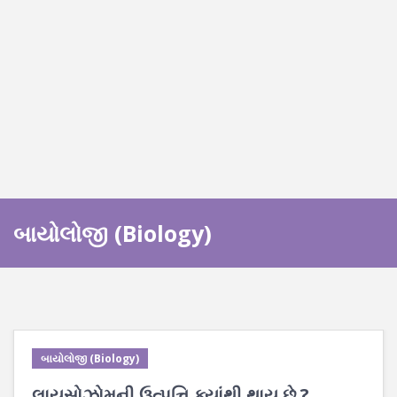
બાયોલોજી (Biology)
બાયોલોજી (Biology)
લાયસોઝોમની ઉત્પત્તિ ક્યાંથી થાય છે ?