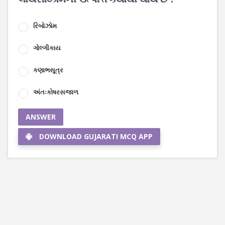
રિબોઝોમ
ગોલ્ગીકાય
કણાભસૂત્ર
અંતઃકોષરસજાળ
ANSWER
DOWNLOAD GUJARATI MCQ APP