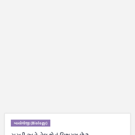
બાયોલોજી (Biology)