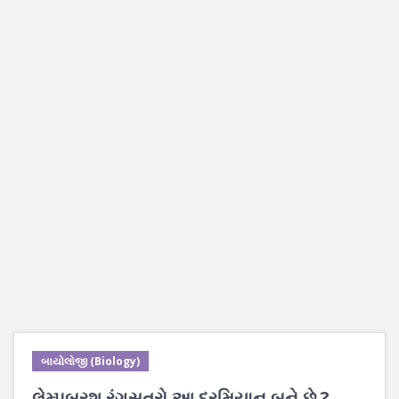
બાયોલોજી (Biology)
લેમ્પબ્રશ રંગસૂત્રો આ દરમિયાન બને છે ?