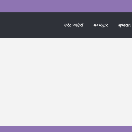
કરંટ અફેર્સ
કમ્પ્યુટર
ગુજરાત