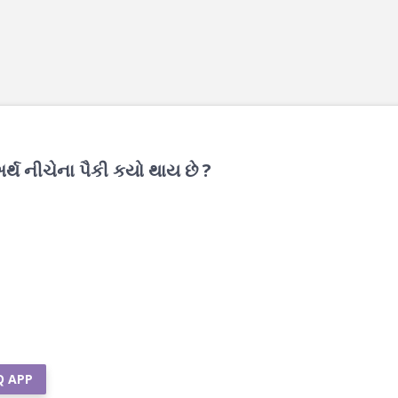
ર્થ નીચેના પૈકી કયો થાય છે ?
Q APP