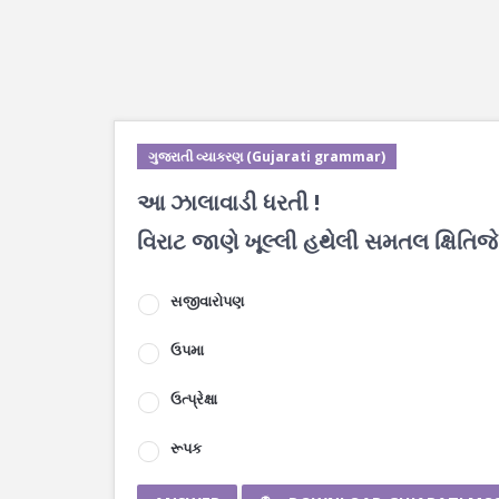
ગુજરાતી વ્યાકરણ (Gujarati grammar)
આ ઝાલાવાડી ધરતી !
વિરાટ જાણે ખૂલ્લી હથેલી સમતલ ક્ષિત
સજીવારોપણ
ઉપમા
ઉત્પ્રેક્ષા
રૂપક