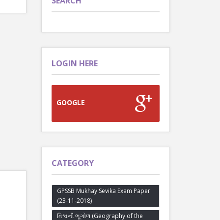
SEARCH
LOGIN HERE
GOOGLE
CATEGORY
GPSSB Mukhay Sevika Exam Paper
(23-11-2018)
વિશ્વની ભૂગોળ (Geography of the