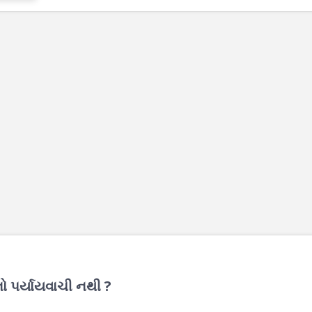
ો પર્યાયવાચી નથી ?