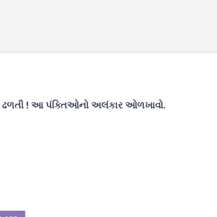
િજે ઢળતી ! આ પંક્તિઓનો અલંકાર ઓળખાવો.