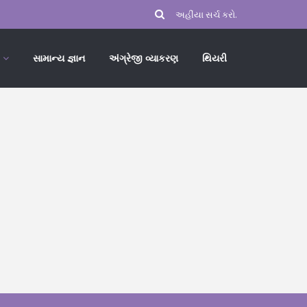
સામાન્ય જ્ઞાન
અંગ્રેજી વ્યાકરણ
થિયરી