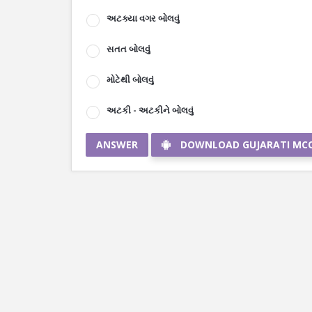
અટક્યા વગર બોલવું
સતત બોલવું
મોટેથી બોલવું
અટકી - અટકીને બોલવું
ANSWER
DOWNLOAD GUJARATI MC