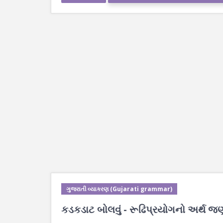
ગુજરાતી વ્યાકરણ (Gujarati grammar)
કડકડાટ બોલવું - રૂઢિપ્રયોગનો અર્થ જણ