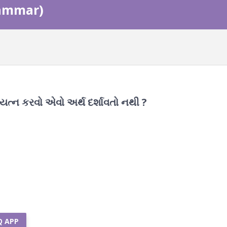
rammar)
રયત્ન કરવો એવો અર્થ દર્શાવતો નથી ?
Q APP