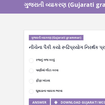
ગુજરાતી વ્યાકરણ (Gujarati g
ગુજરાતી વ્યાકરણ (Gujarati grammar)
નીચેના પૈકી કયો રૂઢિપ્રયોગ નિરર્થક પ્
રજનું ગજ કરવું
પાણીમાં લીટા કરવા
ફીફા ખાંડવા
ધૂમાડાના બાયકા ભરવા
ANSWER
DOWNLOAD GUJARATI MC