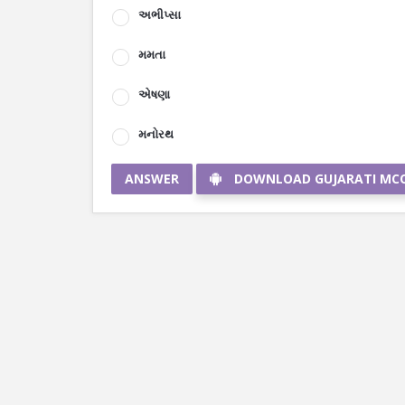
અભીપ્સા
મમતા
એષણા
મનોરથ
ANSWER
DOWNLOAD GUJARATI MC