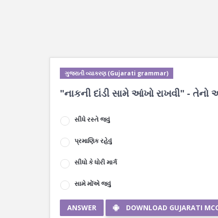
ગુજરાતી વ્યાકરણ (Gujarati grammar)
"નાકની દાંડી સામે આંખો રાખવી" - તેનો અ
સીધે રસ્તે જવું
પ્રમાણિક રહેવું
સીધો કે ધોરી માર્ગ
સામે મોંએ જવું
ANSWER
DOWNLOAD GUJARATI MC