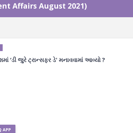
ent Affairs August 2021)
માં ‘ડી જુરે ટ્રાન્સફર ડે' મનાવવામાં આવ્યો ?
Q APP