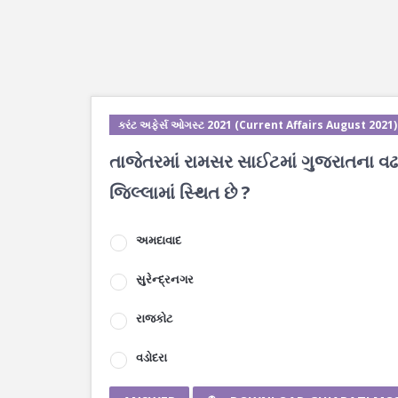
કરંટ અફેર્સ ઓગસ્ટ 2021 (Current Affairs August 2021)
તાજેતરમાં રામસર સાઈટમાં ગુજરાતના વઢ
જિલ્લામાં સ્થિત છે ?
અમદાવાદ
સુરેન્દ્રનગર
રાજકોટ
વડોદરા