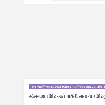
કરંટ અફેર્સ ઓગસ્ટ 2021 (Current Affairs August 2021)
સોમનાથ મંદિર ખાતે પાર્વતી માતાના મંદિરનુ