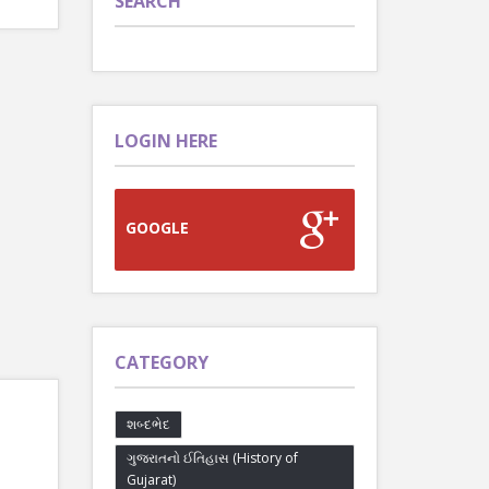
SEARCH
LOGIN HERE
GOOGLE
CATEGORY
શબ્દભેદ
ગુજરાતનો ઈતિહાસ (History of
Gujarat)