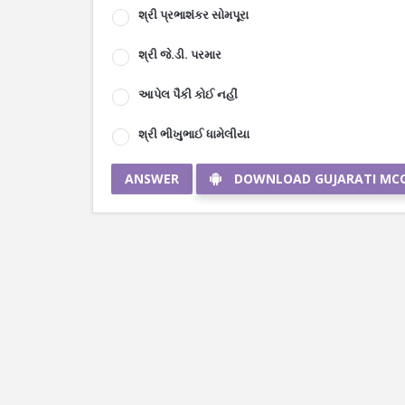
શ્રી પ્રભાશંકર સોમપૂરા
શ્રી જે.ડી. પરમાર
આપેલ પૈકી કોઈ નહીં
શ્રી ભીખુભાઈ ધામેલીયા
ANSWER
DOWNLOAD GUJARATI MC