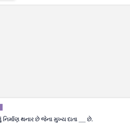
ં નિર્માણ થનાર છે જેના મુખ્ય દાતા ___ છે.