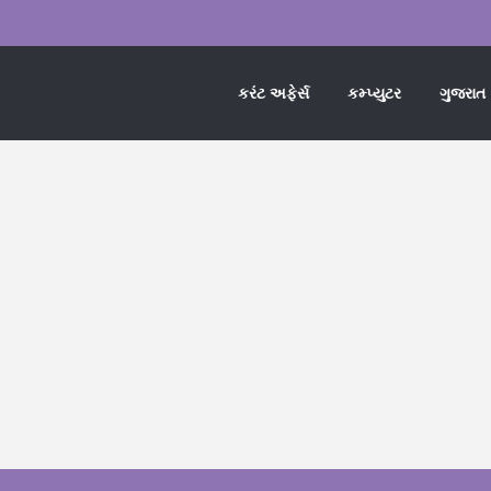
કરંટ અફેર્સ
કમ્પ્યુટર
ગુજરાત