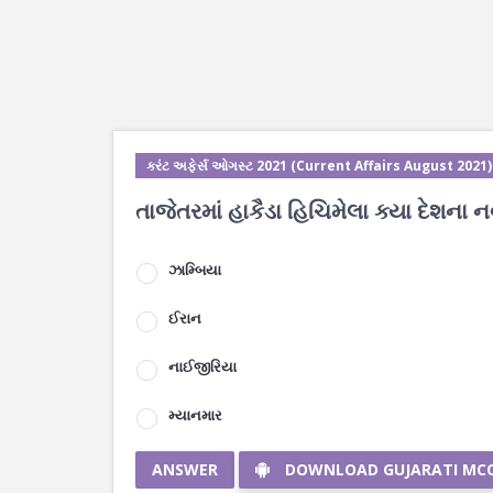
કરંટ અફેર્સ ઓગસ્ટ 2021 (Current Affairs August 2021)
તાજેતરમાં હાકૈડા હિચિમેલા ક્યા દેશના નવ
ઝામ્બિયા
ઈરાન
નાઈજીરિયા
મ્યાનમાર
ANSWER
DOWNLOAD GUJARATI MC