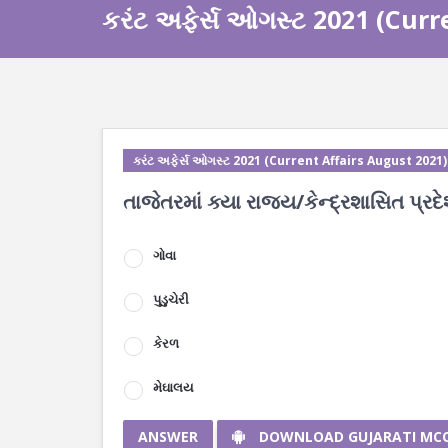
કરંટ અફેર્સ ઓગસ્ટ 2021 (Curr
કરંટ અફેર્સ ઓગસ્ટ 2021 (Current Affairs August 2021)
તાજેતરમાં ક્યા રાજ્ય/કેન્દ્રશાસિત પ્રદેશ
ગોવા
પુડુચેરી
કેરળ
મેઘાલય
ANSWER
DOWNLOAD GUJARATI MC