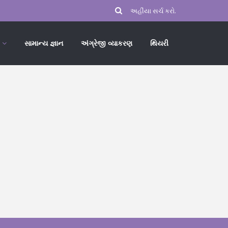
સામાન્ય જ્ઞાન
અંગ્રેજી વ્યાકરણ
થિયરી