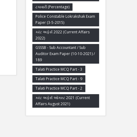
ટકાવારી (Percentage)
Police Constable Lokrakshak Exam
Paper (3-5-2015)
કરંટ અફેર્સ 2022 (Current Affairs
2022)
GSSSB - Sub Accountant / Sub
Auditor Exam Paper (10-10-2021) /
189
Talati Practice MCQ Part - 3
Talati Practice MCQ Part - 9
Talati Practice MCQ Part - 2
કરંટ અફેર્સ ઓગસ્ટ 2021 (Current
Affairs August 2021)