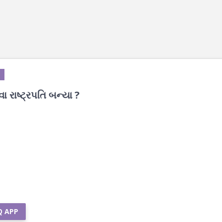
ા રાષ્ટ્રપતિ બન્યા ?
Q APP