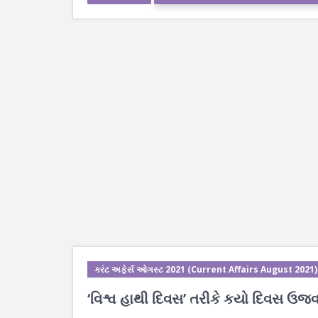
કરંટ અફેર્સ ઓગસ્ટ 2021 (Current Affairs August 2021)
‘વિશ્વ હાથી દિવસ’ તરીકે કયો દિવસ ઉજવ