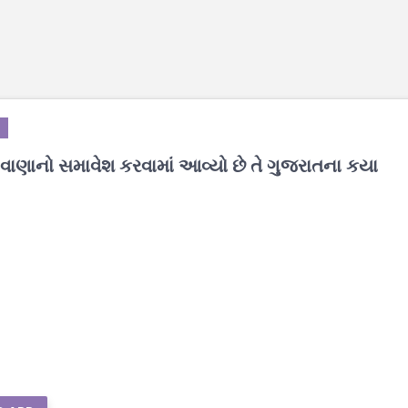
વાણાનો સમાવેશ કરવામાં આવ્યો છે તે ગુજરાતના કયા