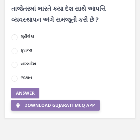
તાજેતરમાં ભારતે ક્યા દેશ સાથે આપત્તિ
વ્યવસ્થાપન અંગે સમજૂતી કરી છે ?
શ્રીલંકા
ફ્રાન્સ
બાંગ્લાદેશ
જાપાન
ANSWER
DOWNLOAD GUJARATI MCQ APP