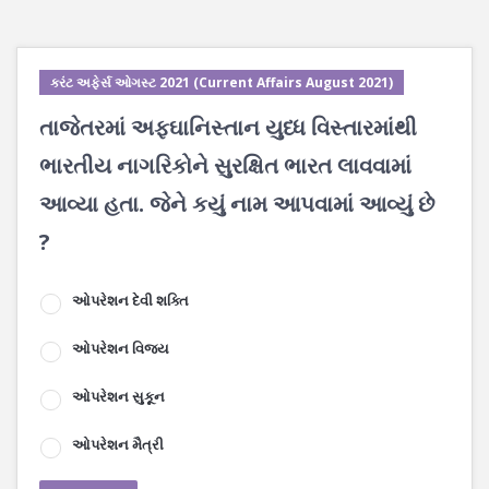
કરંટ અફેર્સ ઓગસ્ટ 2021 (Current Affairs August 2021)
તાજેતરમાં અફઘાનિસ્તાન યુધ્ધ વિસ્તારમાંથી
ભારતીય નાગરિકોને સુરક્ષિત ભારત લાવવામાં
આવ્યા હતા. જેને કયું નામ આપવામાં આવ્યું છે
?
ઓપરેશન દેવી શક્તિ
ઓપરેશન વિજય
ઓપરેશન સુકૂન
ઓપરેશન મૈત્રી