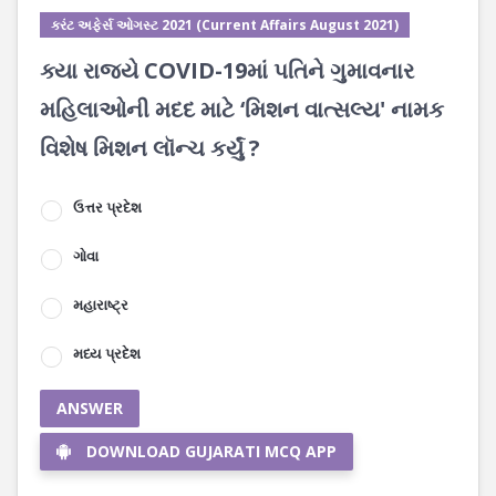
કરંટ અફેર્સ ઓગસ્ટ 2021 (Current Affairs August 2021)
ક્યા રાજ્યે COVID-19માં પતિને ગુમાવનાર
મહિલાઓની મદદ માટે ‘મિશન વાત્સલ્ય' નામક
વિશેષ મિશન લૉન્ચ કર્યું ?
ઉત્તર પ્રદેશ
ગોવા
મહારાષ્ટ્ર
મધ્ય પ્રદેશ
ANSWER
DOWNLOAD GUJARATI MCQ APP