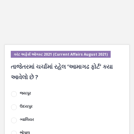
કરંટ અફેર્સ ઓગસ્ટ 2021 (Current Affairs August 2021)
તાજેતરમાં ચર્ચામાં રહેલ ‘આમાગઢ ફોર્ટ’ ક્યા
આવેલો છે ?
જયપુર
ઉદયપુર
ગ્વાલિયર
ભોપાલ