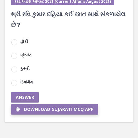
કરંટ અફેર્સ ઓગસ્ટ 2021 (Current Affairs August 2021)
શ્રી રવિ કુમાર દહિયા કઈ રમત સાથે સંકળાયેલ
છે ?
હોકી
ક્રિકેટ
કુસ્તી
સ્વિમિંગ
ANSWER
DOWNLOAD GUJARATI MCQ APP