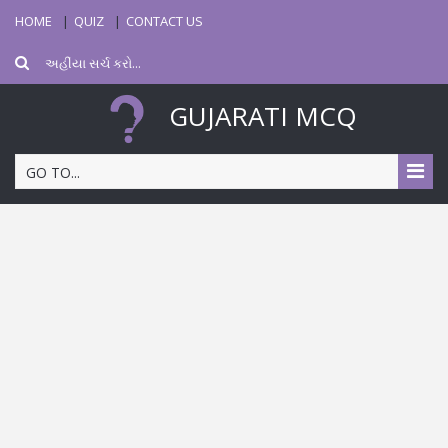
HOME
QUIZ
CONTACT US
GUJARATI MCQ
GO TO...