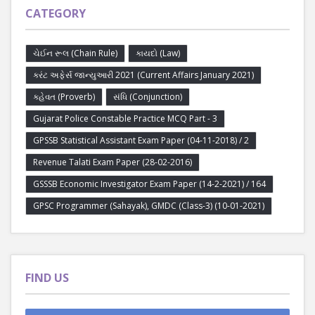
CATEGORY
ચેઈન રૂલ (Chain Rule)
કાયદો (Law)
કરંટ અફેર્સ જાન્યુઆરી 2021 (Current Affairs January 2021)
કહેવત (Proverb)
સંધિ (Conjunction)
Gujarat Police Constable Practice MCQ Part - 3
GPSSB Statistical Assistant Exam Paper (04-11-2018) / 2
Revenue Talati Exam Paper (28-02-2016)
GSSSB Economic Investigator Exam Paper (14-2-2021) / 164
GPSC Programmer (Sahayak), GMDC (Class-3) (10-01-2021)
FIND US