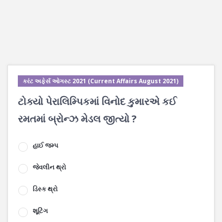
કરંટ અફેર્સ ઓગસ્ટ 2021 (Current Affairs August 2021)
ટોક્યો પેરાલિમ્પિકમાં વિનોદ કુમારએ કઈ
રમતમાં બ્રોન્ઝ મેડલ જીત્યો ?
હાઈ જમ્પ
જેવલીન થ્રો
ડિસ્ક થ્રો
શૂટિંગ