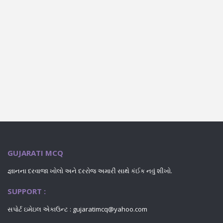
GUJARATI MCQ
જ્ઞાનના દરવાજા ખોલો અને દરરોજ અમારી સાથે કંઈક નવું શીખો.
SUPPORT :
સપોર્ટ ઇમેઇલ એકાઉન્ટ : gujaratimcq@yahoo.com