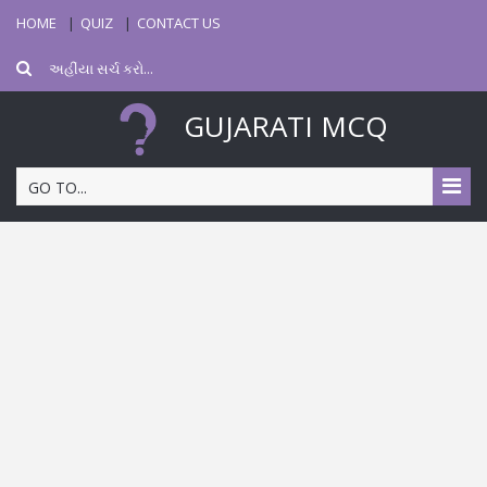
HOME
QUIZ
CONTACT US
GUJARATI MCQ
GO TO...