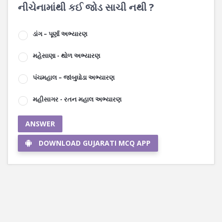
નીચેનામાંથી કઈ જોડ સાચી નથી ?
ડાંગ – પૂર્ણા અભ્યારણ
મહેસાણા - થોળ અભ્યારણ
પંચમહાલ – જાંબુઘોડા અભ્યારણ
મહીસાગર - રતન મહાલ અભ્યારણ
ANSWER
DOWNLOAD GUJARATI MCQ APP