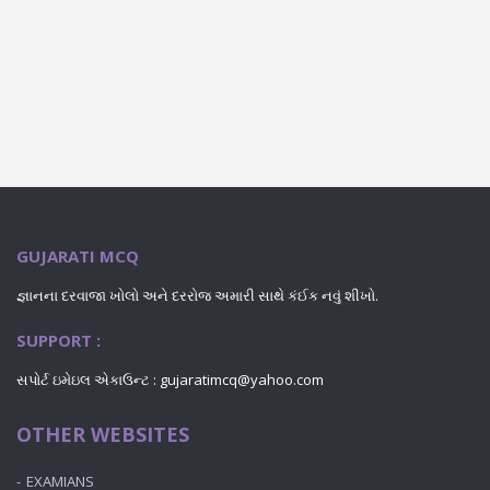
GUJARATI MCQ
જ્ઞાનના દરવાજા ખોલો અને દરરોજ અમારી સાથે કંઈક નવું શીખો.
SUPPORT :
સપોર્ટ ઇમેઇલ એકાઉન્ટ : gujaratimcq@yahoo.com
OTHER WEBSITES
EXAMIANS