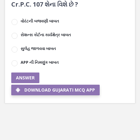
Cr.P.C. 107 શેના વિશે છે ?
વોરંટની બજવણી બાબત
સેશન્સ કોર્ટના કાર્યક્ષેત્ર બાબત
સુલેહ જાળવવા બાબત
APP ની નિમણુંક બાબત
ANSWER
DOWNLOAD GUJARATI MCQ APP