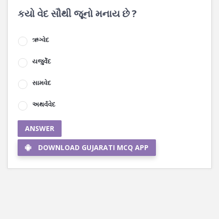
કયો વેદ સૌથી જૂનો મનાય છે ?
ઋગ્વેદ
યજુર્વેદ
સામવેદ
અથર્વવેદ
ANSWER
DOWNLOAD GUJARATI MCQ APP