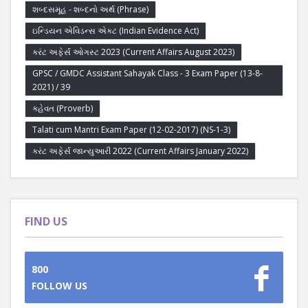
શબ્દસમૂહ - શબ્દનો અર્થ (Phrase)
ઇન્ડિયન એવિડન્સ એક્ટ (Indian Evidence Act)
કરંટ અફેર્સ ઓગસ્ટ 2023 (Current Affairs August 2023)
GPSC / GMDC Assistant Sahayak Class - 3 Exam Paper (13-8-
2021) / 39
કહેવત (Proverb)
Talati cum Mantri Exam Paper (12-02-2017) (NS-1-3)
કરંટ અફેર્સ જાન્યુઆરી 2022 (Current Affairs January 2022)
FIND US
800
FOLLOW US