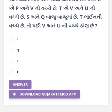
એ P અને V ની વચ્ચે છે. T એ V અને U ની
વચ્ચે છે. S અને Q બાજુ બાજુમાં છે. T લાઈનની
વચ્ચે છે. તો પછી V અને U ની વચ્ચે કોણ છે ?
S
Q
R
T
ANSWER
DOWNLOAD GUJARATI MCQ APP