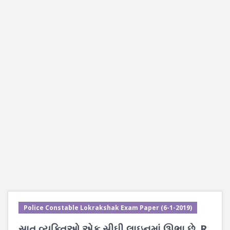
Police Constable Lokrakshak Exam Paper (6-1-2019)
સાત વ્યક્તિઓ એક સીઘી લાઇનમાં ઊભા છે. R