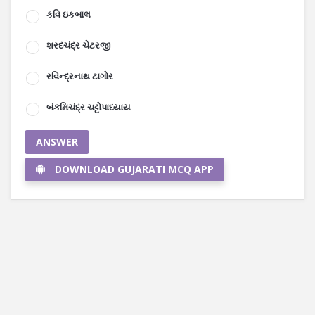
કવિ ઇકબાલ
શરદચંદ્ર ચેટરજી
રવિન્દ્રનાથ ટાગોર
બંકમિચંદ્ર ચટ્ટોપાધ્યાય
ANSWER
DOWNLOAD GUJARATI MCQ APP