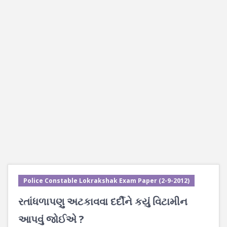
Police Constable Lokrakshak Exam Paper (2-9-2012)
રતાંધળાપણુ અટકાવવા દર્દીને કયું વિટામીન
આપવું જોઈએ ?