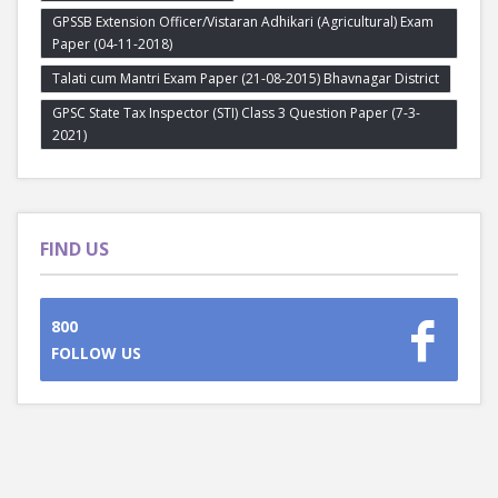
GPSSB Extension Officer/Vistaran Adhikari (Agricultural) Exam
Paper (04-11-2018)
Talati cum Mantri Exam Paper (21-08-2015) Bhavnagar District
GPSC State Tax Inspector (STI) Class 3 Question Paper (7-3-
2021)
FIND US
800
FOLLOW US