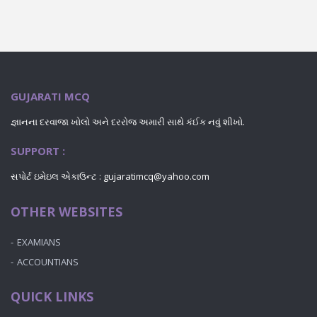
GUJARATI MCQ
જ્ઞાનના દરવાજા ખોલો અને દરરોજ અમારી સાથે કંઈક નવું શીખો.
SUPPORT :
સપોર્ટ ઇમેઇલ એકાઉન્ટ : gujaratimcq@yahoo.com
OTHER WEBSITES
EXAMIANS
ACCOUNTIANS
QUICK LINKS