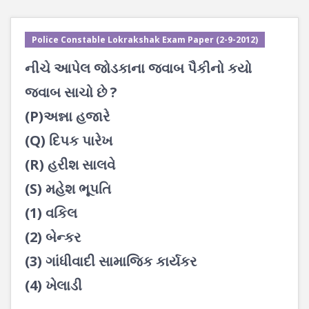
Police Constable Lokrakshak Exam Paper (2-9-2012)
નીચે આપેલ જોડકાના જવાબ પૈકીનો કયો
જવાબ સાચો છે ?
(P)અન્ના હજારે
(Q) દિપક પારેખ
(R) હરીશ સાલવે
(S) મહેશ ભૂપતિ
(1) વકિલ
(2) બેન્કર
(3) ગાંધીવાદી સામાજિક કાર્યકર
(4) ખેલાડી