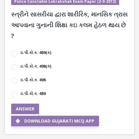
Police Constable Lokrakshak Exam Paper (2-9-2012)
સ્ત્રીને સાસરીયા દ્વારા શારીરિક, માનસિક ત્રાસ
આપવાના ગુનાની શિક્ષા કઇ કલમ હેઠળ થાય છે
?
ઇ.પી.કો.ક. 489(ક)
ઇ.પી.કો.ક. 498(ક)
ઇ.પી.કો.ક. 498
ઇ.પી.કો.ક. 489
ANSWER
DOWNLOAD GUJARATI MCQ APP