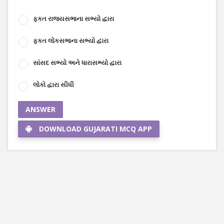
ફકત રાજ્યસભાના સભ્યો દ્વારા
ફકત લોકસભાના સભ્યો દ્વારા
સાંસદ સભ્યો અને ધારાસભ્યો દ્વારા
લોકો દ્વારા સીધી
ANSWER
DOWNLOAD GUJARATI MCQ APP