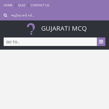
HOME
QUIZ
CONTACT US
GUJARATI MCQ
GO TO...