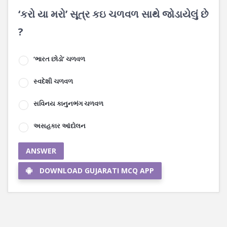
‘કરો યા મરો’ સૂત્ર કઇ ચળવળ સાથે જોડાયેલું છે
?
‘ભારત છોડો’ ચળવળ
સ્વદેશી ચળવળ
સવિનય કાનુનભંગ ચળવળ
અસહકાર આંદોલન
ANSWER
DOWNLOAD GUJARATI MCQ APP