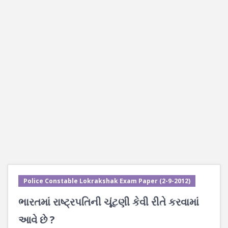
Police Constable Lokrakshak Exam Paper (2-9-2012)
ભારતમાં રાષ્ટ્રપતિની ચૂંટણી કેવી રીતે કરવામાં
આવે છે ?