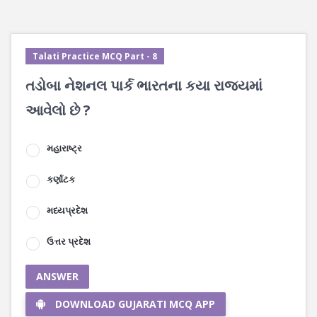
Talati Practice MCQ Part - 8
તડોબા નેશનલ પાર્ક ભારતના કયા રાજ્યમાં
આવેલો છે ?
મહારાષ્ટ્ર
કર્ણાટક
મધ્યપ્રદેશ
ઉત્તર પ્રદેશ
ANSWER
DOWNLOAD GUJARATI MCQ APP