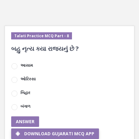
Talati Practice MCQ Part - 8
બહુ નૃત્ય ક્યા રાજ્યનું છે ?
આસામ
ઓરિસ્સા
બિહાર
બંગાળ
ANSWER
DOWNLOAD GUJARATI MCQ APP