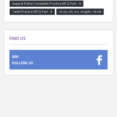
Gujarat Police Constable Practice MCQ Part - 4
Talati Practice MCQ Part - 5
સંખ્યા, વર્ગ, ઘન, અપૂર્ણાંક, એકમો
FIND US
800
FOLLOW US