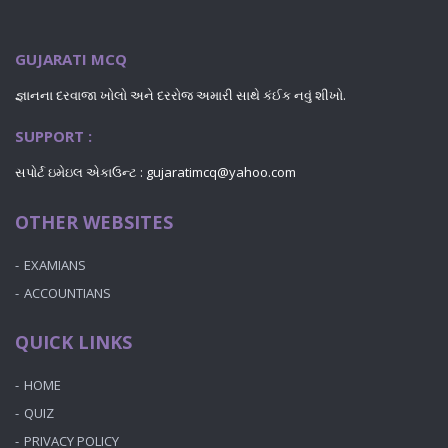
GUJARATI MCQ
જ્ઞાનના દરવાજા ખોલો અને દરરોજ અમારી સાથે કંઈક નવું શીખો.
SUPPORT :
સપોર્ટ ઇમેઇલ એકાઉન્ટ : gujaratimcq@yahoo.com
OTHER WEBSITES
EXAMIANS
ACCOUNTIANS
QUICK LINKS
HOME
QUIZ
PRIVACY POLICY