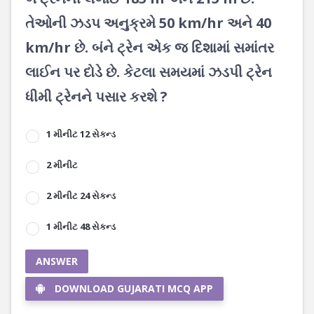
તેઓની ઝડપ અનુક્રમે 50 km/hr અને 40
km/hr છે. બંને ટ્રેન એક જ દિશામાં સમાંતર
લાઈન પર દોડે છે. કેટલા સમયમાં ઝડપી ટ્રેન
ધીમી ટ્રેનને પસાર કરશે ?
1 મીનીટ 12 સેકન્ડ
2 મીનીટ
2 મીનીટ 24 સેકન્ડ
1 મીનીટ 48 સેકન્ડ
ANSWER
DOWNLOAD GUJARATI MCQ APP