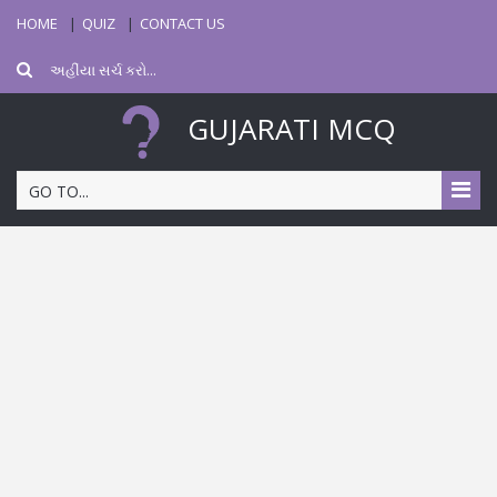
HOME
QUIZ
CONTACT US
GUJARATI MCQ
GO TO...