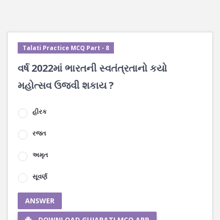
Talati Practice MCQ Part - 8
વર્ષ 2022માં ભારતની સ્વતંત્રતાનો કયો
મહોત્સવ ઉજવી શકાય ?
હીરક
રજત
અમૃત
સૂવર્ણ
ANSWER
DOWNLOAD GUJARATI MCQ APP