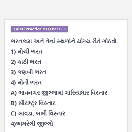
Talati Practice MCQ Part - 8
ભરતકામ અને તેનાં સ્થળોને યોગ્ય રીતે ગોઠવો.
1) મોચી ભરત
2) કાઠી ભરત
3) કણબી ભરત
4) મોતી ભરત
A) ભાવનગર જીલ્લામાં ગારિયાધાર વિસ્તાર
B) સૌરાષ્ટ્ર વિસ્તાર
C) ખાવડા, બન્ની વિસ્તાર
4)અમરેલી જીલ્લો