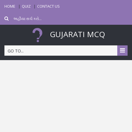
HOME
QUIZ
CONTACT US
GUJARATI MCQ
GO TO...