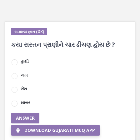
સામાન્ય જ્ઞાન (GK)
કયા સસ્તન પ્રાણીને ચાર ઢીંચણ હોય છે ?
હાથી
ગાય
ભેંસ
સાબર
ANSWER
DOWNLOAD GUJARATI MCQ APP