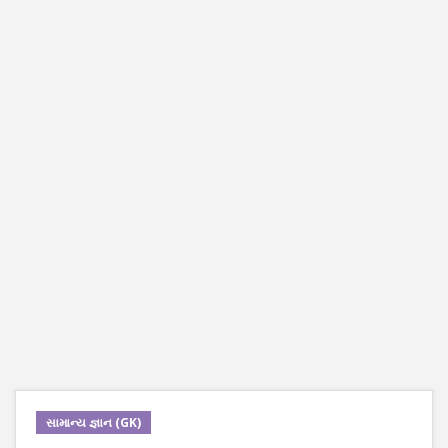
સામાન્ય જ્ઞાન (GK)