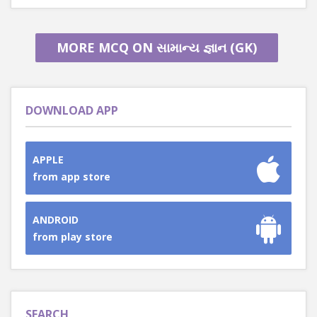
MORE MCQ ON સામાન્ય જ્ઞાન (GK)
DOWNLOAD APP
APPLE
from app store
ANDROID
from play store
SEARCH