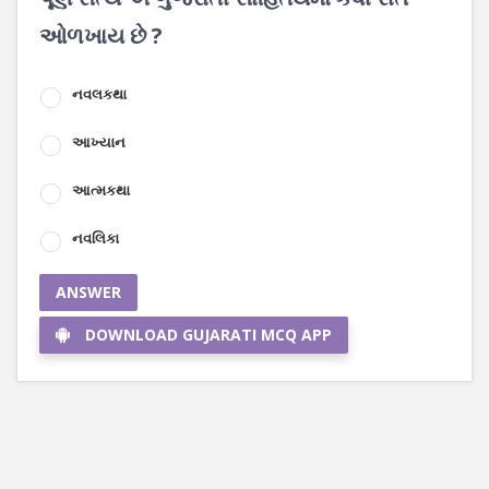
ઓળખાય છે ?
નવલકથા
આખ્યાન
આત્મકથા
નવલિકા
ANSWER
DOWNLOAD GUJARATI MCQ APP