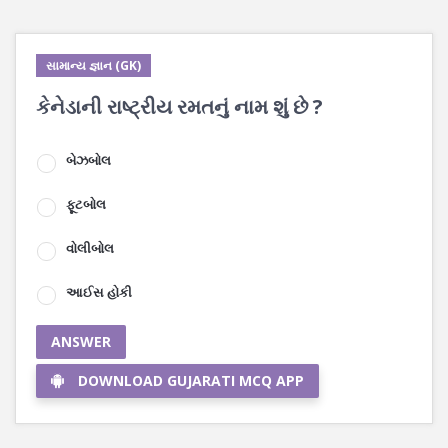
સામાન્ય જ્ઞાન (GK)
કેનેડાની રાષ્ટ્રીય રમતનું નામ શું છે ?
બેઝબોલ
ફૂટબોલ
વોલીબોલ
આઈસ હોકી
ANSWER
DOWNLOAD GUJARATI MCQ APP