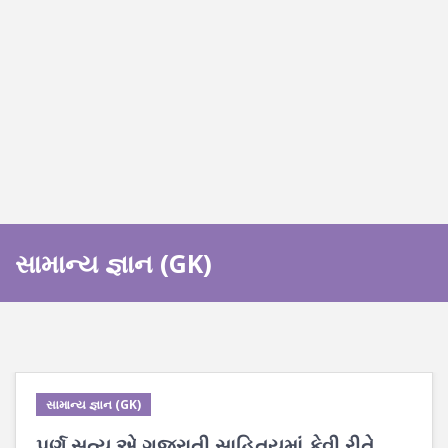
સામાન્ય જ્ઞાન (GK)
સામાન્ય જ્ઞાન (GK)
પૂર્ણ સત્ય એ ગુજરાતી સાહિતયમાં કેવી રીતે