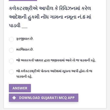
કલેકટરશ્રીએ આપીલ કે રિવિઝનમાં કરેલ
આદેશની હુકમી નોંધ ગામના નમૂના નં.6 માં
પાડવી ___
ફરજીયાત છે.
મરજિયાત છે.
જો અસરકર્તા પક્ષકાર દ્વારા જણાવવામાં આવે તો જ પાડવાની રહે.
જો કલેકટરશ્રીએ પોતાના આદેશમાં સૂચના આપી હોય તો જ
પાડવાની રહે.
ANSWER
DOWNLOAD GUJARATI MCQ APP