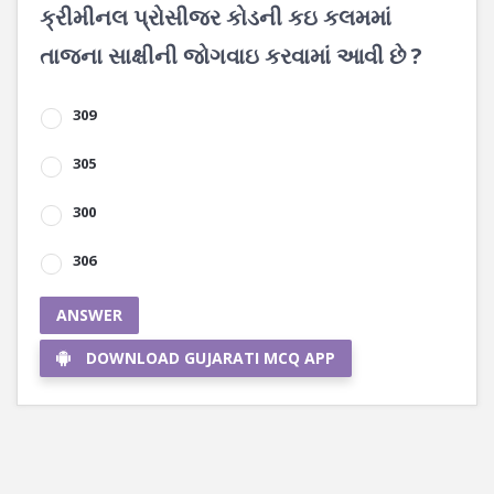
ક્રીમીનલ પ્રોસીજર કોડની કઇ કલમમાં
તાજના સાક્ષીની જોગવાઇ કરવામાં આવી છે ?
309
305
300
306
ANSWER
DOWNLOAD GUJARATI MCQ APP