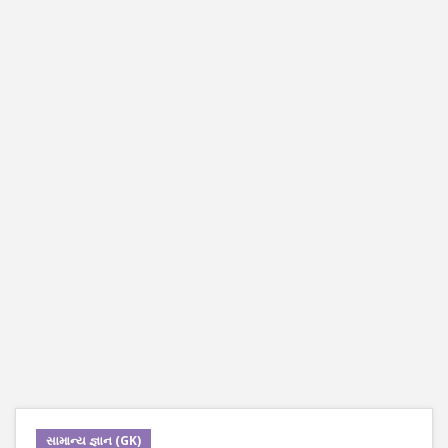
સામાન્ય જ્ઞાન (GK)