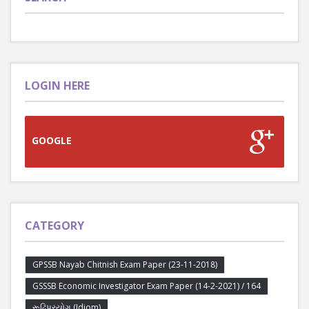
LOGIN HERE
GOOGLE
CATEGORY
GPSSB Nayab Chitnish Exam Paper (23-11-2018)
GSSSB Economic Investigator Exam Paper (14-2-2021) / 164
રૂઢિપ્રયોગ (Idiom)