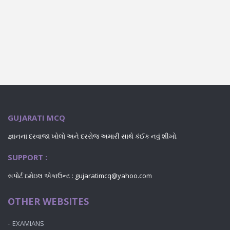
GUJARATI MCQ
જ્ઞાનના દરવાજા ખોલો અને દરરોજ અમારી સાથે કંઈક નવું શીખો.
SUPPORT :
સપોર્ટ ઇમેઇલ એકાઉન્ટ : gujaratimcq@yahoo.com
OTHER WEBSITES
EXAMIANS