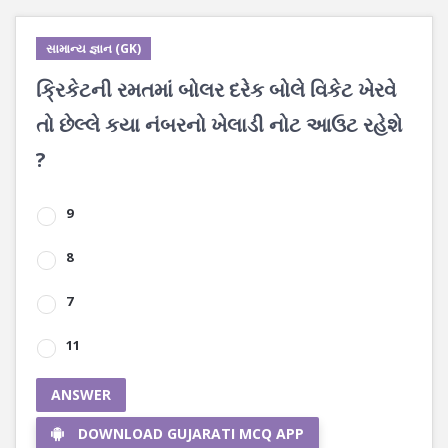
સામાન્ય જ્ઞાન (GK)
ક્રિકેટની રમતમાં બોલર દરેક બોલે વિકેટ ખેરવે
તો છેલ્લે કયા નંબરનો ખેલાડી નોટ આઉટ રહેશે
?
9
8
7
11
ANSWER
DOWNLOAD GUJARATI MCQ APP