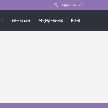
સામાન્ય જ્ઞાન
અંગ્રેજી વ્યાકરણ
થિયરી