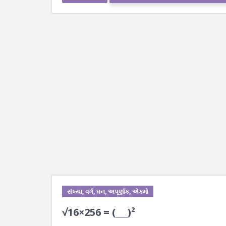
સંખ્યા, વર્ગ, ઘન, અપૂર્ણાંક, એકમો
√16×256 = (___)²