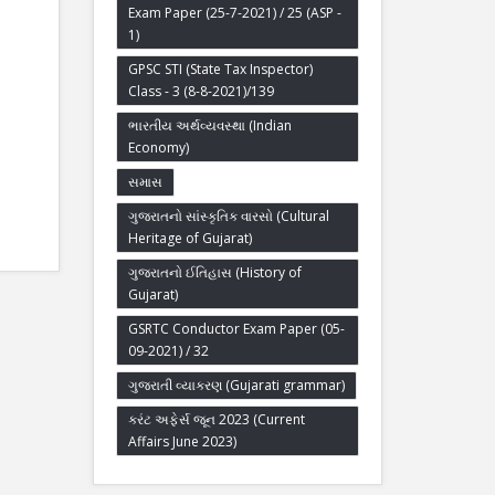
Exam Paper (25-7-2021) / 25 (ASP -
1)
GPSC STI (State Tax Inspector)
Class - 3 (8-8-2021)/139
ભારતીય અર્થવ્યવસ્થા (Indian
Economy)
સમાસ
ગુજરાતનો સાંસ્કૃતિક વારસો (Cultural
Heritage of Gujarat)
ગુજરાતનો ઈતિહાસ (History of
Gujarat)
GSRTC Conductor Exam Paper (05-
09-2021) / 32
ગુજરાતી વ્યાકરણ (Gujarati grammar)
કરંટ અફેર્સ જૂન 2023 (Current
Affairs June 2023)