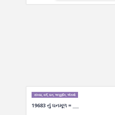
સંખ્યા, વર્ગ, ઘન, અપૂર્ણાંક, એકમો
19683 નું ઘનમૂળ = ___