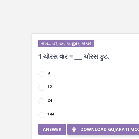
સંખ્યા, વર્ગ, ઘન, અપૂર્ણાંક, એકમો
1 ચોરસ વાર = ___ ચોરસ ફુટ.
9
12
24
144
ANSWER
DOWNLOAD GUJARATI MC