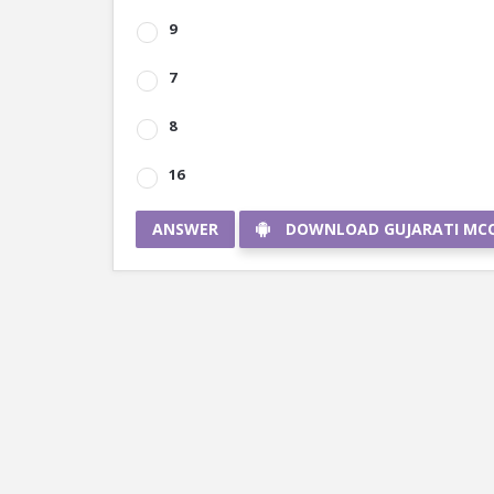
9
7
8
16
ANSWER
DOWNLOAD GUJARATI MC