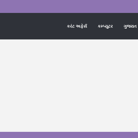
કરંટ અફેર્સ
કમ્પ્યુટર
ગુજરાત