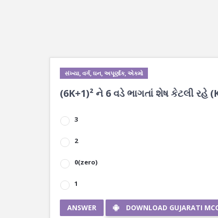
સંખ્યા, વર્ગ, ઘન, અપૂર્ણાંક, એકમો
(6K+1)² ને 6 વડે ભાગતાં શેષ કેટલી રહે
3
2
0(zero)
1
ANSWER
DOWNLOAD GUJARATI MC