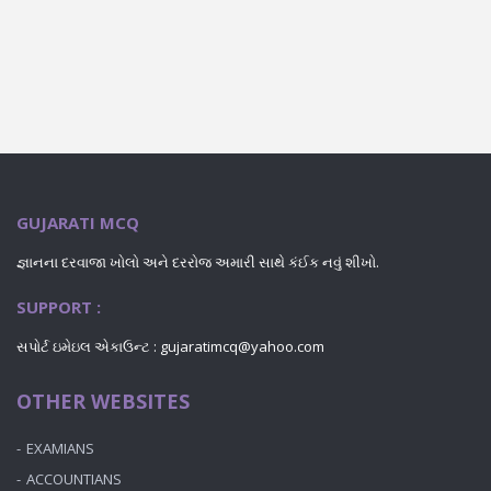
GUJARATI MCQ
જ્ઞાનના દરવાજા ખોલો અને દરરોજ અમારી સાથે કંઈક નવું શીખો.
SUPPORT :
સપોર્ટ ઇમેઇલ એકાઉન્ટ : gujaratimcq@yahoo.com
OTHER WEBSITES
EXAMIANS
ACCOUNTIANS