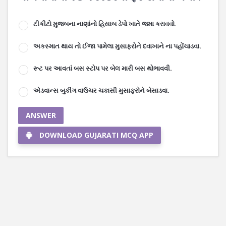
ટીકીટો મુજબના નાણાંનો હિસાબ ડેપો ખાતે જમા કરાવવો.
અકસ્માત થાય તો ઈજા પામેલા મુસાફરોને દવાખાને ના પહોંચાડવા.
રૂટ પર આવતાં બસ સ્ટોપ પર બેલ મારી બસ થોભાવવી.
એડવાન્સ બુકીંગ વાઉચર ચકાસી મુસાફરોને બેસાડવા.
ANSWER
DOWNLOAD GUJARATI MCQ APP