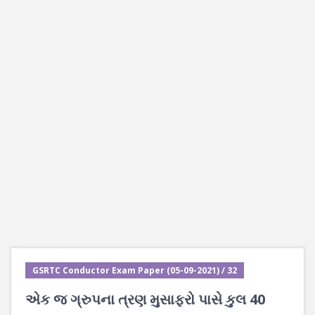
GSRTC Conductor Exam Paper (05-09-2021) / 32
એક જ ગ્રુપના ત્રણ મુસાફરો પાસે કુલ 40