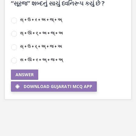
“સૂરજ” શબ્દનું સાચું ધ્વનિરૂપ કયું છે ?
સ્ + ઉ + ર + અ + જ્ + અ્
સ્ + ઊ + ર્ + અ + જ્ + અ
સ્ + ઉ + ર્ + અ્ + જ + અ
સ + ઊ + ર + અ્ + જ + અ્
ANSWER
DOWNLOAD GUJARATI MCQ APP