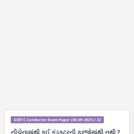
GSRTC Conductor Exam Paper (05-09-2021) / 32
નીચેનામાંથી કઈ કંડક્ટરની ફરજોમાંથી નથી ?