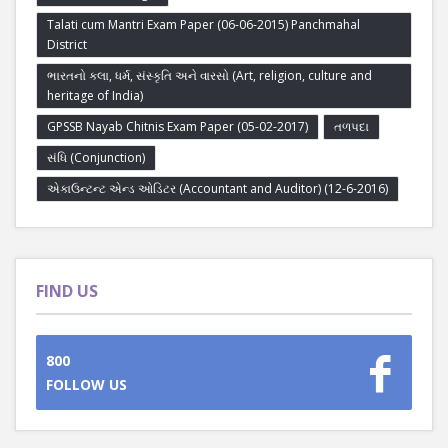
Talati cum Mantri Exam Paper (06-06-2015) Panchmahal
District
ભારતનો કલા, ધર્મ, સંસ્કૃતિ અને વારસો (Art, religion, culture and
heritage of India)
GPSSB Nayab Chitnis Exam Paper (05-02-2017)
તળપદા
સંધિ (Conjunction)
એકાઉન્ટન્ટ એન્ડ ઓડિટર (Accountant and Auditor) (12-6-2016)
FIND US
800
FOLLOW US