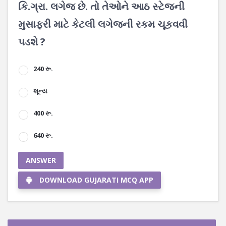
કિ.ગ્રા. લગેજ છે. તો તેઓને આઠ સ્ટેજની
મુસાફરી માટે કેટલી લગેજની રકમ ચૂકવવી
પડશે ?
240 રૂ.
શૂન્ય
400 રૂ.
640 રૂ.
ANSWER
DOWNLOAD GUJARATI MCQ APP