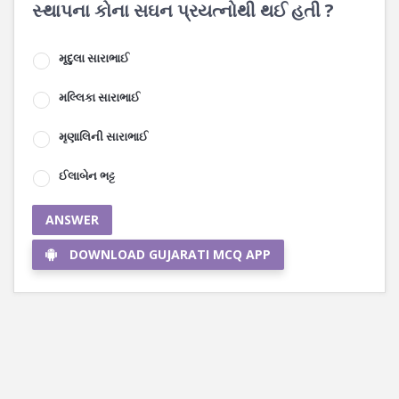
સ્થાપના કોના સઘન પ્રયત્નોથી થઈ હતી ?
મૃદુલા સારાભાઈ
મલ્લિકા સારાભાઈ
મૃણાલિની સારાભાઈ
ઈલાબેન ભટ્ટ
ANSWER
DOWNLOAD GUJARATI MCQ APP