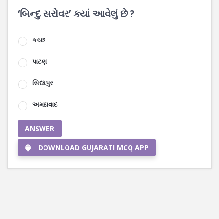
‘બિન્દુ સરોવર’ ક્યાં આવેલું છે ?
કચ્છ
પાટણ
સિધ્ધપુર
અમદાવાદ
ANSWER
DOWNLOAD GUJARATI MCQ APP