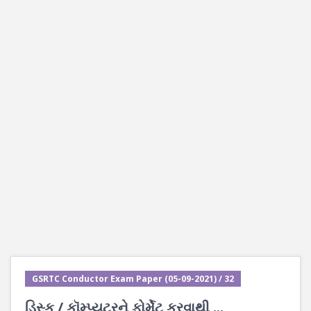
GSRTC Conductor Exam Paper (05-09-2021) / 32
ડિસ્ક / કૉમ્પ્યુટરને ફોર્મેટ કરવાથી ...