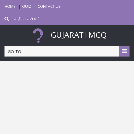
HOME
QUIZ
CONTACT US
GUJARATI MCQ
GO TO...