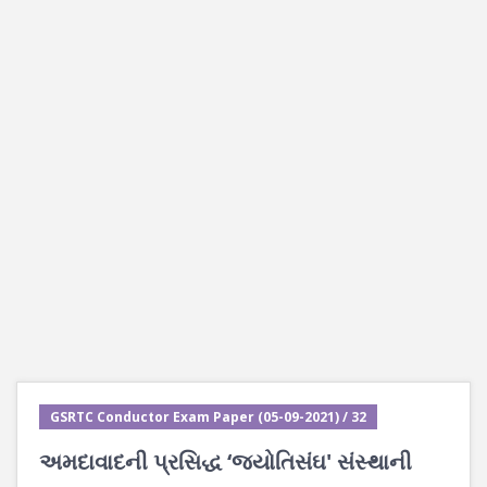
GSRTC Conductor Exam Paper (05-09-2021) / 32
અમદાવાદની પ્રસિદ્ધ ‘જ્યોતિસંઘ' સંસ્થાની