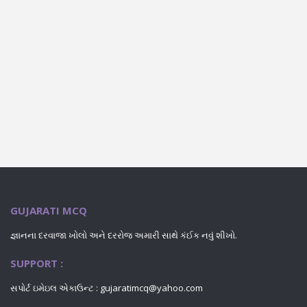
GUJARATI MCQ
જ્ઞાનના દરવાજા ખોલો અને દરરોજ અમારી સાથે કંઈક નવું શીખો.
SUPPORT :
સપોર્ટ ઇમેઇલ એકાઉન્ટ : gujaratimcq@yahoo.com