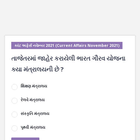
કરંટ અફેર્સ નવેમ્બર 2021 (Current Affairs November 2021)
તાજેતરમાં જાહેર કરાયેલી ભારત ગૌરવ યોજના
ક્યા મંત્રાલયની છે ?
શિક્ષણ મંત્રાલય
રેલવે મંત્રાલય
સંસ્કૃતિ મંત્રાલય
પૃથ્વી મંત્રાલય