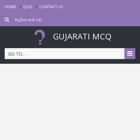
HOME
QUIZ
CONTACT US
GUJARATI MCQ
GO TO...