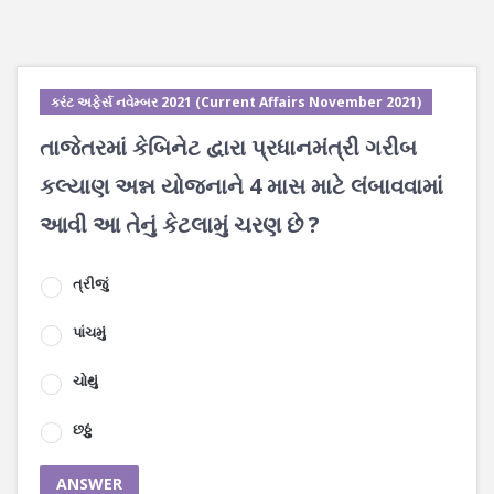
કરંટ અફેર્સ નવેમ્બર 2021 (Current Affairs November 2021)
તાજેતરમાં કેબિનેટ દ્વારા પ્રધાનમંત્રી ગરીબ
કલ્યાણ અન્ન યોજનાને 4 માસ માટે લંબાવવામાં
આવી આ તેનું કેટલામું ચરણ છે ?
ત્રીજું
પાંચમું
ચોથું
છઠ્ઠું
ANSWER