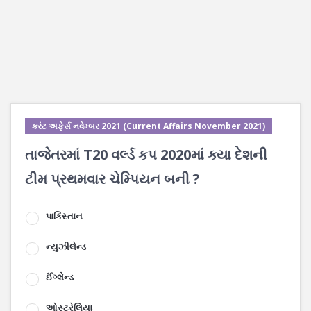
કરંટ અફેર્સ નવેમ્બર 2021 (Current Affairs November 2021)
તાજેતરમાં T20 વર્લ્ડ કપ 2020માં ક્યા દેશની
ટીમ પ્રથમવાર ચેમ્પિયન બની ?
પાકિસ્તાન
ન્યુઝીલેન્ડ
ઈંગ્લેન્ડ
ઓસ્ટ્રેલિયા