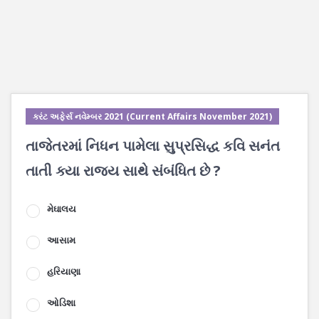
કરંટ અફેર્સ નવેમ્બર 2021 (Current Affairs November 2021)
તાજેતરમાં નિધન પામેલા સુપ્રસિદ્ધ કવિ સનંત
તાતી ક્યા રાજ્ય સાથે સંબંધિત છે ?
મેઘાલય
આસામ
હરિયાણા
ઓડિશા