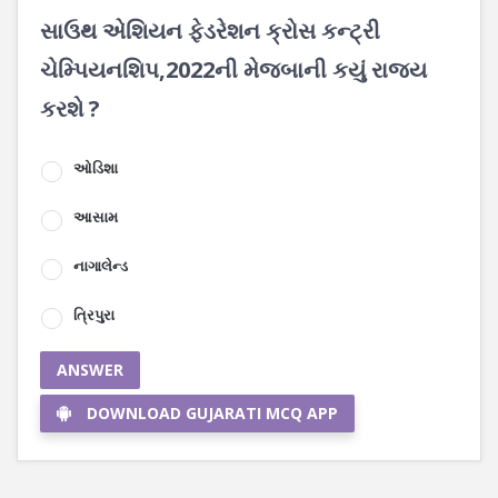
સાઉથ એશિયન ફેડરેશન ક્રોસ કન્ટ્રી
ચેમ્પિયનશિપ,2022ની મેજબાની કયું રાજય
કરશે ?
ઓડિશા
આસામ
નાગાલેન્ડ
ત્રિપુરા
ANSWER
DOWNLOAD GUJARATI MCQ APP