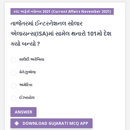
કરંટ અફેર્સ નવેમ્બર 2021 (Current Affairs November 2021)
તાજેતરમાં ઈન્ટરનેશનલ સોલાર
એલાયન્સ(ISA)માં સામેલ થનારો 101મો દેશ
ક્યો બન્યો ?
સાઉદી અરેબિયા
વેનેઝુએલા
અમેરિકા
ઈઝરાયેલ
ANSWER
DOWNLOAD GUJARATI MCQ APP