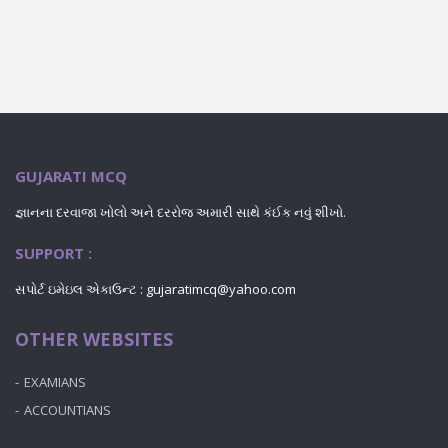
GUJARATI MCQ
જ્ઞાનના દરવાજા ખોલો અને દરરોજ અમારી સાથે કંઈક નવું શીખો.
SUPPORT :
સપોર્ટ ઇમેઇલ એકાઉન્ટ : gujaratimcq@yahoo.com
OTHER WEBSITES
EXAMIANS
ACCOUNTIANS