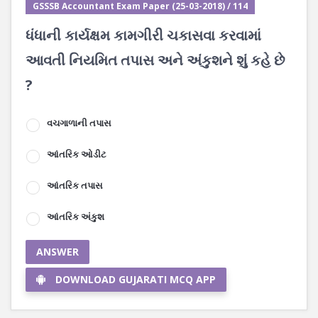
GSSSB Accountant Exam Paper (25-03-2018) / 114
ધંધાની કાર્યક્ષમ કામગીરી ચકાસવા કરવામાં
આવતી નિયમિત તપાસ અને અંકુશને શું કહે છે
?
વચગાળાની તપાસ
આંતરિક ઓડીટ
આંતરિક તપાસ
આંતરિક અંકુશ
ANSWER
DOWNLOAD GUJARATI MCQ APP