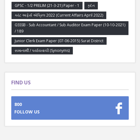
GPSC - 1/2 PRELIM (21-3-21) Paper - 1
કૃદંત
કરંટ અફેર્સ એપ્રિલ 2022 (Current Affairs April 2022)
GSSSB - Sub Accountant / Sub Auditor Exam Paper (10-10-2021)
/ 189
Junior Clerk Exam Paper (07-06-2015) Surat District
સમાનાર્થી / પર્યાયવાચી (Synonyms)
FIND US
800
FOLLOW US