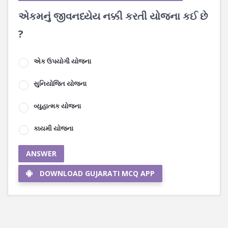
એકમનું જીવનધ્યેય નક્કી કરતી યોજના કઈ છે
?
એક ઉપયોગી યોજના
સુનિયોજિત યોજના
વ્યુહાત્મક યોજના
કાયમી યોજના
ANSWER
DOWNLOAD GUJARATI MCQ APP