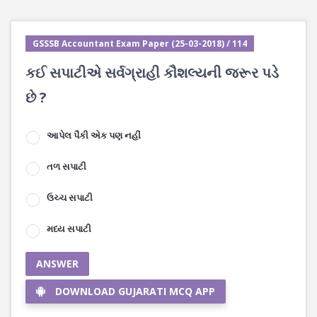
GSSSB Accountant Exam Paper (25-03-2018) / 114
કઈ સપાટીએ સર્વગ્રાહી કૌશલ્યની જરૂર પડે
છે ?
આપેલ પૈકી એક પણ નહીં
તળ સપાટી
ઉચ્ચ સપાટી
મધ્ય સપાટી
ANSWER
DOWNLOAD GUJARATI MCQ APP