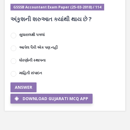
GSSSB Accountant Exam Paper (25-03-2018) / 114
અંકુશની શરુઆત ક્યાંથી થાય છે ?
સુધારાલક્ષી પગલાં
આપેલ પૈકી એક પણ નહીં
ધોરણોની સ્થાપના
માહિતી સંપાદન
ANSWER
DOWNLOAD GUJARATI MCQ APP