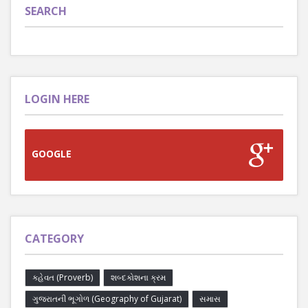
SEARCH
LOGIN HERE
GOOGLE
CATEGORY
કહેવત (Proverb)
શબ્દકોશના ક્રમ
ગુજરાતની ભૂગોળ (Geography of Gujarat)
સમાસ