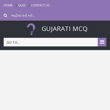
HOME
QUIZ
CONTACT US
GUJARATI MCQ
GO TO...