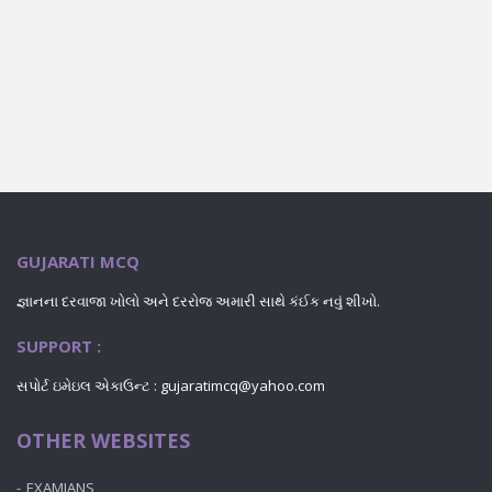
GUJARATI MCQ
જ્ઞાનના દરવાજા ખોલો અને દરરોજ અમારી સાથે કંઈક નવું શીખો.
SUPPORT :
સપોર્ટ ઇમેઇલ એકાઉન્ટ : gujaratimcq@yahoo.com
OTHER WEBSITES
EXAMIANS