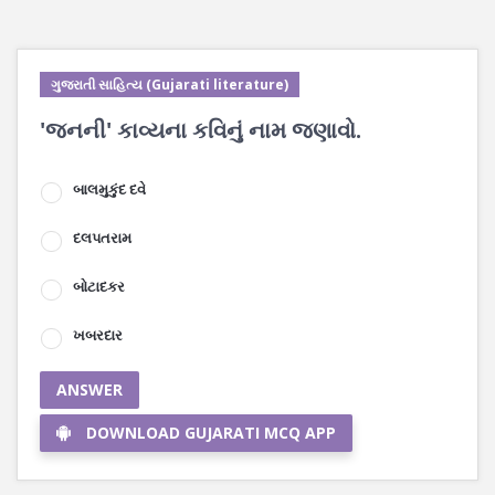
ગુજરાતી સાહિત્ય (Gujarati literature)
'જનની' કાવ્યના કવિનું નામ જણાવો.
બાલમુકુંદ દવે
દલપતરામ
બોટાદકર
ખબરદાર
ANSWER
DOWNLOAD GUJARATI MCQ APP