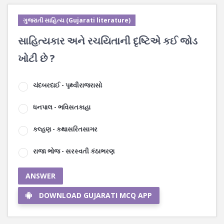
ગુજરાતી સાહિત્ય (Gujarati literature)
સાહિત્યકાર અને રચયિતાની દૃષ્ટિએ કઈ જોડ
ખોટી છે ?
ચંદબરદાઈ - પૃથ્વીરાજરાસો
ધનપાલ - ભવિસતકાહા
કલ્હણ - કથાસરિતસાગર
રાજા ભોજ - સરસ્વતી કંઠાભરણ
ANSWER
DOWNLOAD GUJARATI MCQ APP