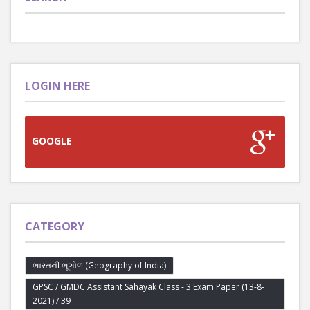
LOGIN HERE
GOOGLE
CATEGORY
ભારતની ભૂગોળ (Geography of India)
GPSC / GMDC Assistant Sahayak Class - 3 Exam Paper (13-8-
2021) / 39