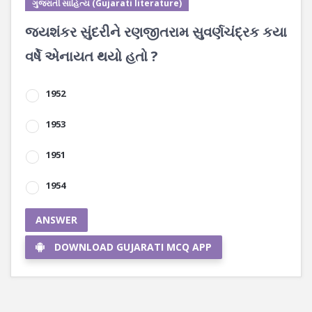
ગુજરાતી સાહિત્ય (Gujarati literature)
જયશંકર સુંદરીને રણજીતરામ સુવર્ણચંદ્રક કયા
વર્ષે એનાયત થયો હતો ?
1952
1953
1951
1954
ANSWER
DOWNLOAD GUJARATI MCQ APP