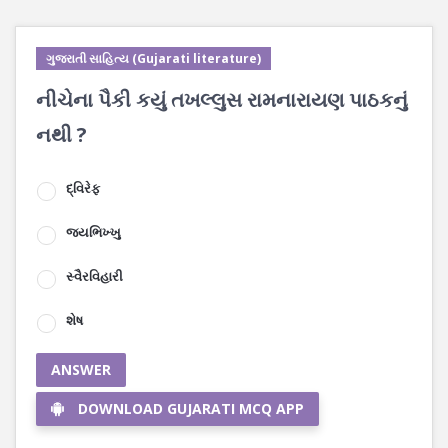
ગુજરાતી સાહિત્ય (Gujarati literature)
નીચેના પૈકી કયું તખલ્લુસ રામનારાયણ પાઠકનું
નથી ?
દ્વિરેફ
જયભિખ્ખુ
સ્વૈરવિહારી
શેષ
ANSWER
DOWNLOAD GUJARATI MCQ APP