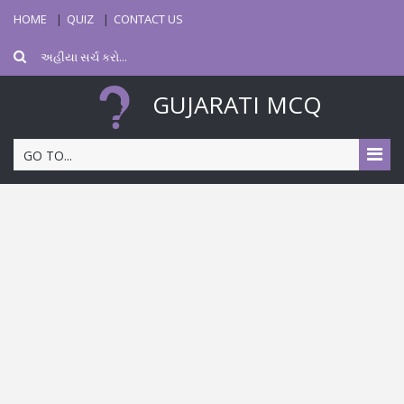
HOME
QUIZ
CONTACT US
GUJARATI MCQ
GO TO...