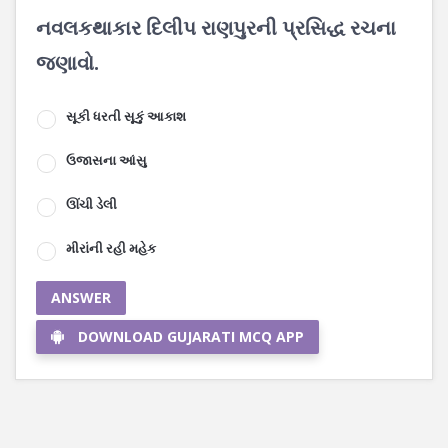
નવલકથાકાર દિલીપ રાણપુરની પ્રસિદ્ધ રચના
જણાવો.
સૂકી ધરતી સૂકું આકાશ
ઉજાસના આંસુ
ઊંચી ડેલી
મીરાંની રહી મહેક
ANSWER
DOWNLOAD GUJARATI MCQ APP