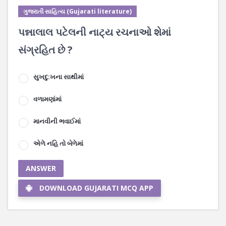
ગુજરાતી સાહિત્ય (Gujarati literature)
પન્નાલાલ પટેલની નાટ્ય રચનાઓ શેમાં
સંગ્રહિત છે ?
સુખદુ:ખના સાથીમાં
વળામણાંમાં
માનવીની ભવાઈમાં
એળે નહિ તો બેળેમાં
ANSWER
DOWNLOAD GUJARATI MCQ APP