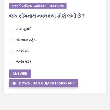
ગુજરાતી સાહિત્ય (Gujarati literature)
જય સોમનાથ નવલકથા કોણે લખી છે ?
ક.મા.મુનશી
ચંદ્રવદન મહેતા
મકરંદ દવે
જયંત પાઠક
ANSWER
DOWNLOAD GUJARATI MCQ APP