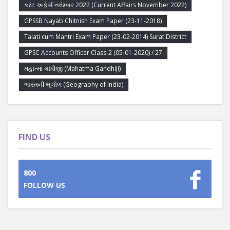
કરંટ અફેર્સ નવેમ્બર 2022 (Current Affairs November 2022)
GPSSB Nayab Chitnish Exam Paper (23-11-2018)
Talati cum Mantri Exam Paper (23-02-2014) Surat District
GPSC Accounts Officer Class-2 (05-01-2020) / 27
મહાત્મા ગાંધીજી (Mahatma Gandhiji)
ભારતની ભૂગોળ (Geography of India)
FIND US
800
FOLLOW US