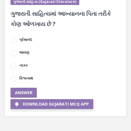
ગુજરાતી સાહિત્ય (Gujarati literature)
ગુજરાતી સાહિત્યમાં આખ્યાનના પિતા તરીકે
કોણ ઓળખાય છે ?
પ્રેમાનંદ
ભાલણ
નાકર
વિશ્વનાથ
ANSWER
DOWNLOAD GUJARATI MCQ APP