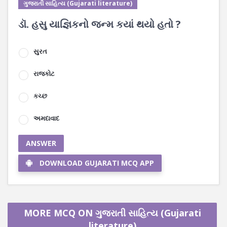
ગુજરાતી સાહિત્ય (Gujarati literature)
ડૉ. હસુ યાજ્ઞિકનો જન્મ કયાં થયો હતો ?
સુરત
રાજકોટ
કચ્છ
અમદાવાદ
ANSWER
DOWNLOAD GUJARATI MCQ APP
MORE MCQ ON ગુજરાતી સાહિત્ય (Gujarati
literature)