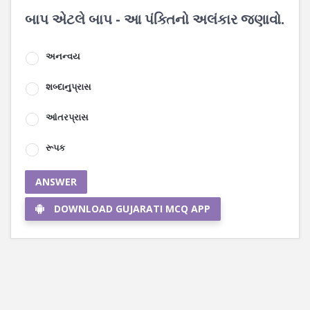
બાપ એટલે બાપ - આ પંક્તિનો અલંકાર જણાવો.
અનન્વય
શબ્દાનુપ્રાસ
આંતરપ્રાસ
રૂપક
ANSWER
DOWNLOAD GUJARATI MCQ APP