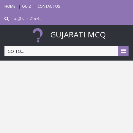
HOME
QUIZ
CONTACT US
GUJARATI MCQ
GO TO...