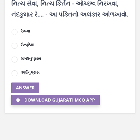
નિત્ય સેવા, નિત્ય કિર્તન - ઓચ્છવ નિરખવા,
નંદકુમાર રે.... - આ પંક્તિનો અલંકાર ઓળખાવો.
ઉપમા
ઉત્પ્રેક્ષા
શબ્દાનુપ્રાસ
વર્ણાનુપ્રાસ
ANSWER
DOWNLOAD GUJARATI MCQ APP