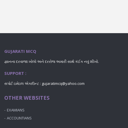
GUJARATI MCQ
જ્ઞાનના દરવાજા ખોલો અને દરરોજ અમારી સાથે કંઈક નવું શીખો.
SUPPORT :
સપોર્ટ ઇમેઇલ એકાઉન્ટ : gujaratimcq@yahoo.com
OTHER WEBSITES
EXAMIANS
ACCOUNTIANS