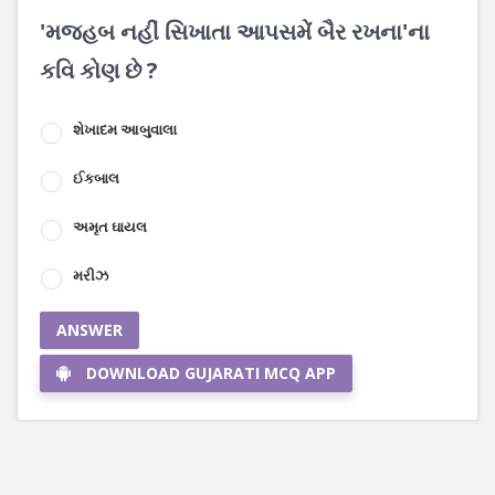
'મજહબ નહીં સિખાતા આપસમેં બૈર રખના'ના
કવિ કોણ છે ?
શેખાદમ આબુવાલા
ઈકબાલ
અમૃત ઘાયલ
મરીઝ
ANSWER
DOWNLOAD GUJARATI MCQ APP