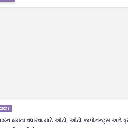
 2021)
ત્પાદન ક્ષમતા વધારવા માટે ઓટો, ઓટો કમ્પોનન્ટ્સ અને ડ્