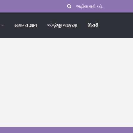
સામાન્ય જ્ઞાન
અંગ્રેજી વ્યાકરણ
થિયરી