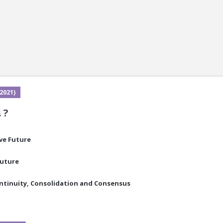
 2021)
 ?
ive Future
Future
Continuity, Consolidation and Consensus