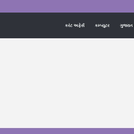
કરંટ અફેર્સ
કમ્પ્યુટર
ગુજરાત