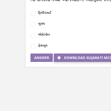
ફિલીપકાર્ટ
ગૂગલ
એમેઝોન
ફેસબુક
ANSWER
DOWNLOAD GUJARATI MC