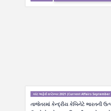
કરંટ અફેર્સ સપ્ટેમ્બર 2021 (Current Affairs September
તાજેતરમાં કેન્દ્રીય કેબિનેટે ભારતની ઉ