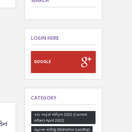
SEARCH
LOGIN HERE
GOOGLE
CATEGORY
કરંટ અફેર્સ એપ્રિલ 2022 (Current
Affairs April 2022)
રોન
મહાત્મા ગાંધીજી (Mahatma Gandhiji)