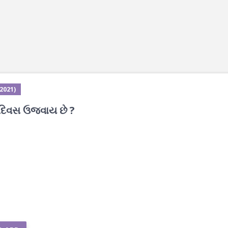
 2021)
 દિવસ ઉજવાય છે ?