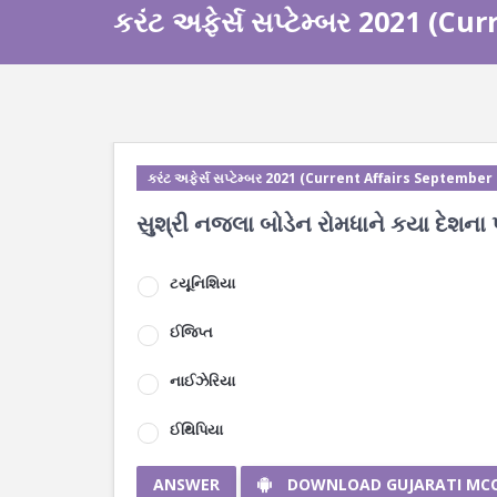
કરંટ અફેર્સ સપ્ટેમ્બર 2021 (C
કરંટ અફેર્સ સપ્ટેમ્બર 2021 (Current Affairs September
સુશ્રી નજલા બોડેન રોમધાને કયા દેશના 
ટયૂનિશિયા
ઈજિપ્ત
નાઈઝેરિયા
ઈથિપિયા
ANSWER
DOWNLOAD GUJARATI MC