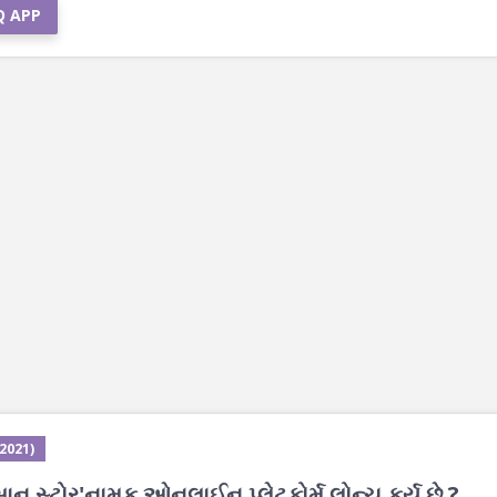
Q APP
 2021)
ાન સ્ટોર'નામક ઓનલાઈન પ્લેટફોર્મ લોન્ચ કર્યુ છે ?