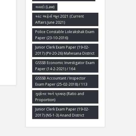
કાયદો (Law)
કરંટ અફેર્સ જૂન 2021 (Current
Affairs June 2021)
Police Constable Lokrakshak Exam
Paper (23-10-2016)
Junior Clerk Exam Paper (19-02-
2017) (PV-20-26) Mahesana District
GSSSB Economic Investigator Exam
Paper (14-2-2021) / 164
GSSSB Accountant / Inspector
Exam Paper (25-02-2018) / 113
ગુણોત્તર અને પ્રમાણ (Ratio and
Proportion)
Junior Clerk Exam Paper (19-02-
2017) (NS-1-3) Anand District