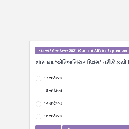
કરંટ અફેર્સ સપ્ટેમ્બર 2021 (Current Affairs September
ભારતમાં ‘એન્જિનિયર દિવસ' તરીકે કયો
13 સપ્ટેમ્બર
15 સપ્ટેમ્બર
14 સપ્ટેમ્બર
16 સપ્ટેમ્બર