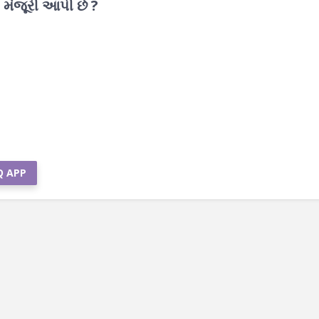
 મંજૂરી આપી છે ?
Q APP