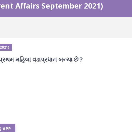
urrent Affairs September 2021)
 2021)
પ્રથમ મહિલા વડાપ્રધાન બન્યા છે ?
Q APP