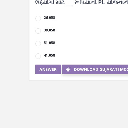
ઉદ્યોગો માટે ___ રૂપિયાની PL યોજનાને
26,058
39,058
51,058
41,058
ANSWER
DOWNLOAD GUJARATI MC