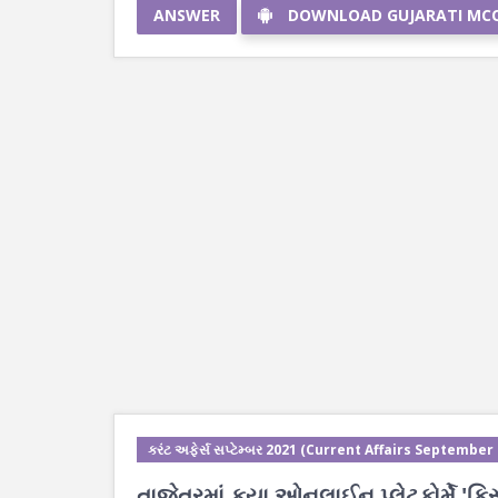
ANSWER
DOWNLOAD GUJARATI MC
કરંટ અફેર્સ સપ્ટેમ્બર 2021 (Current Affairs September
તાજેતરમાં કયા ઓનલાઈન પ્લેટફોર્મે 'કિસ