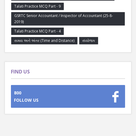
Talati Practice MCQ Part - 9
GSRTC Senior Accountant / Inspector of Accountant (25-8-
2019)
Talati Practice MCQ Part - 4
સમય અને અંતર (Time and Distance)
સંયોજક
FIND US
800
FOLLOW US