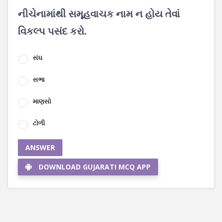
નીચેનામાંથી સમૂહવાચક નામ ન હોય તેવાં
વિકલ્પ પસંદ કરો.
સંઘ
સભા
માણસો
ટોળી
ANSWER
DOWNLOAD GUJARATI MCQ APP