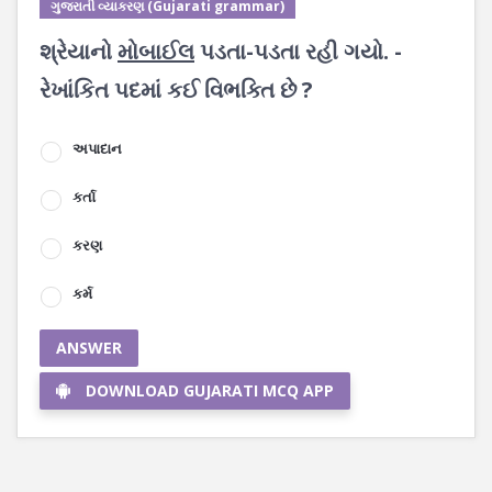
ગુજરાતી વ્યાકરણ (Gujarati grammar)
શ્રેયાનો
મોબાઈલ
પડતા-પડતા રહી ગયો. -
રેખાંકિત પદમાં કઈ વિભક્તિ છે ?
અપાદાન
કર્તા
કરણ
કર્મ
ANSWER
DOWNLOAD GUJARATI MCQ APP