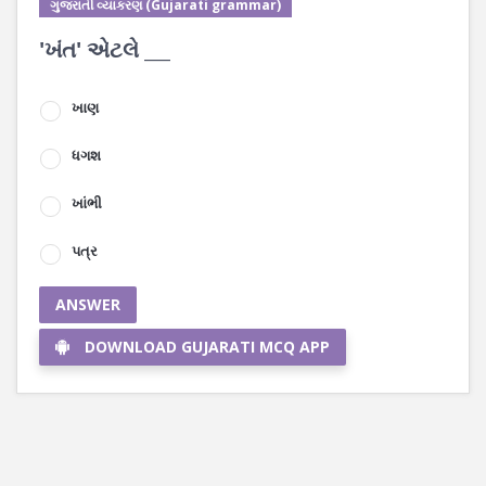
ગુજરાતી વ્યાકરણ (Gujarati grammar)
'ખંત' એટલે ___
ખાણ
ધગશ
ખાંભી
પત્ર
ANSWER
DOWNLOAD GUJARATI MCQ APP