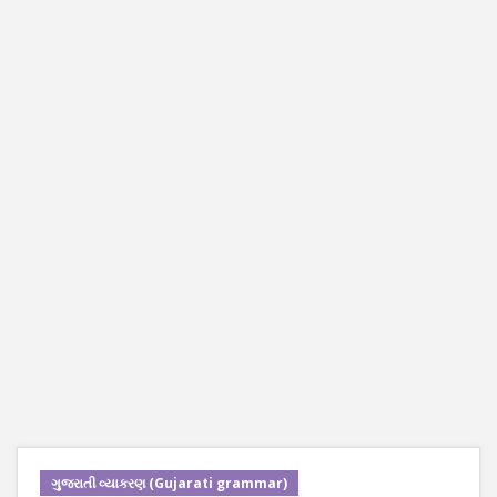
ગુજરાતી વ્યાકરણ (Gujarati grammar)