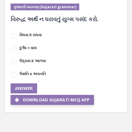
ગુજરાતી વ્યાકરણ (Gujarati grammar)
વિરુદ્ધ અર્થ ન ધરાવતું યુગ્મ પસંદ કરો.
વિધવા X સધવા
દુર્ગંધ × વાસ
ઉદ્યમ X આળસ
ઉન્નતિ x અવનતિ
ANSWER
DOWNLOAD GUJARATI MCQ APP