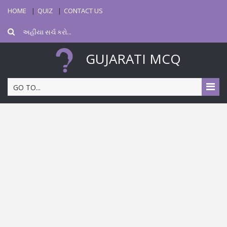
HOME
QUIZ
CONTACT US
GUJARATI MCQ
GO TO...