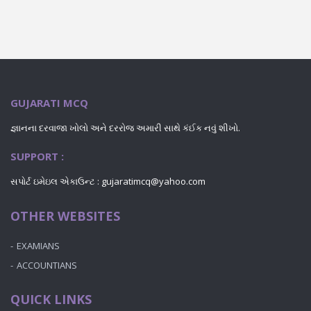
GUJARATI MCQ
જ્ઞાનના દરવાજા ખોલો અને દરરોજ અમારી સાથે કંઈક નવું શીખો.
SUPPORT :
સપોર્ટ ઇમેઇલ એકાઉન્ટ : gujaratimcq@yahoo.com
OTHER WEBSITES
EXAMIANS
ACCOUNTIANS
QUICK LINKS