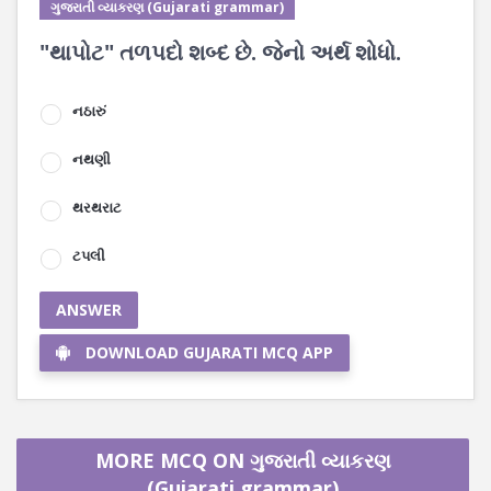
ગુજરાતી વ્યાકરણ (Gujarati grammar)
"થાપોટ" તળપદો શબ્દ છે. જેનો અર્થ શોધો.
નઠારું
નથણી
થરથરાટ
ટપલી
ANSWER
DOWNLOAD GUJARATI MCQ APP
MORE MCQ ON ગુજરાતી વ્યાકરણ
(Gujarati grammar)