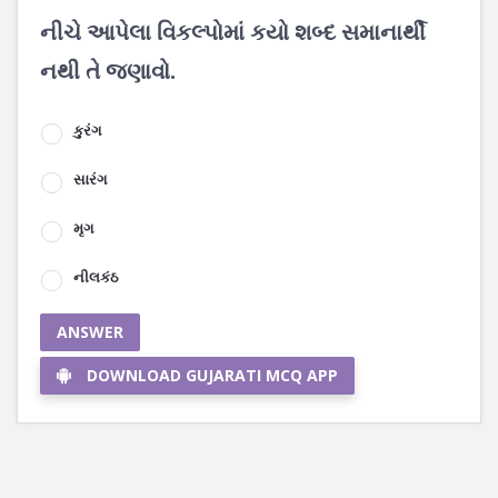
નીચે આપેલા વિકલ્પોમાં કયો શબ્દ સમાનાર્થી
નથી તે જણાવો.
કુરંગ
સારંગ
મૃગ
નીલકંઠ
ANSWER
DOWNLOAD GUJARATI MCQ APP