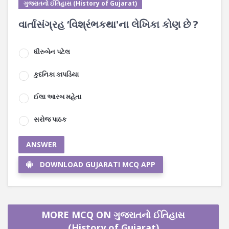
ગુજરાતનો ઈતિહાસ (History of Gujarat)
વાર્તાસંગ્રહ ‘વિશ્રંભકથા'ના લેખિકા કોણ છે ?
ધીરુબેન પટેલ
કુદનિકા કાપડિયા
ઈલા આરબ મહેતા
સરોજ પાઠક
ANSWER
DOWNLOAD GUJARATI MCQ APP
MORE MCQ ON ગુજરાતનો ઈતિહાસ
(History of Gujarat)