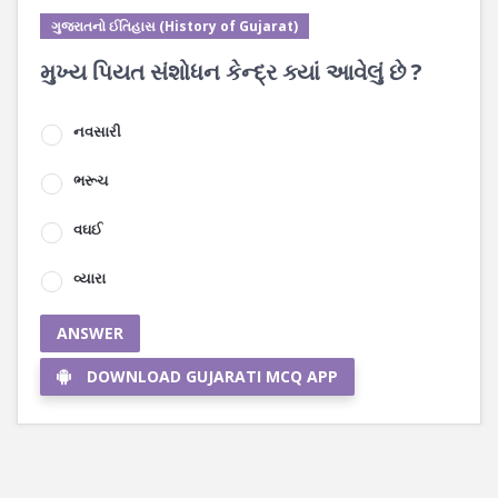
ગુજરાતનો ઈતિહાસ (History of Gujarat)
મુખ્ય પિયત સંશોધન કેન્દ્ર ક્યાં આવેલું છે ?
નવસારી
ભરૂચ
વઘઈ
વ્યારા
ANSWER
DOWNLOAD GUJARATI MCQ APP