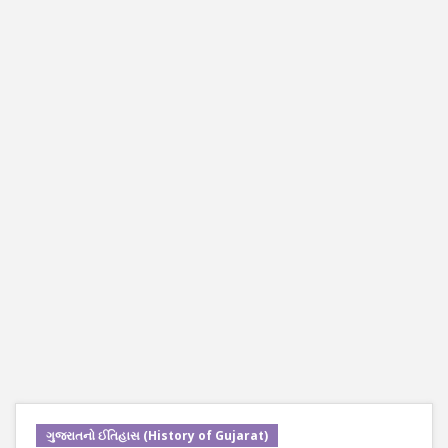
ગુજરાતનો ઈતિહાસ (History of Gujarat)