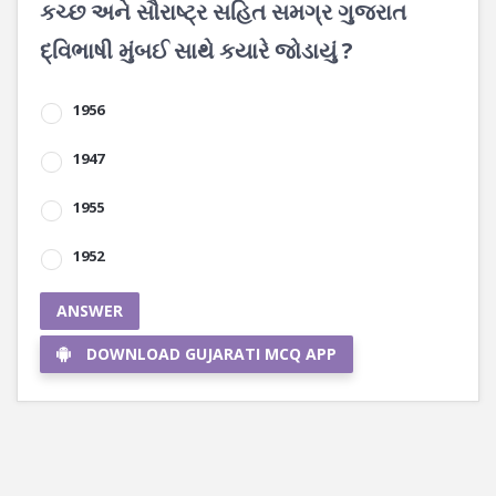
કચ્છ અને સૌરાષ્ટ્ર સહિત સમગ્ર ગુજરાત
દ્વિભાષી મુંબઈ સાથે કયારે જોડાયું ?
1956
1947
1955
1952
ANSWER
DOWNLOAD GUJARATI MCQ APP