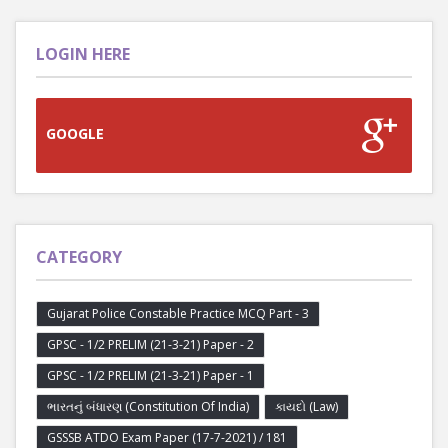
LOGIN HERE
GOOGLE
CATEGORY
Gujarat Police Constable Practice MCQ Part - 3
GPSC - 1/2 PRELIM (21-3-21) Paper - 2
GPSC - 1/2 PRELIM (21-3-21) Paper - 1
ભારતનું બંધારણ (Constitution Of India)
કાયદો (Law)
GSSSB ATDO Exam Paper (17-7-2021) / 181