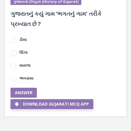
ગુજરાતનો ઈતિહાસ (History of Gujarat)
ગુજરાતનું કયું ગામ ‘ભગતનું ગામ' તરીકે
પ્રખ્યાત છે ?
ડીસા
ઊંઝા
સાયલા
અબડાસા
ANSWER
DOWNLOAD GUJARATI MCQ APP