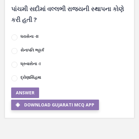
પાંચમી સદીમાં વલ્લભી રાજ્યની સ્થાપના કોણે
કરી હતી ?
ધરાસેના -II
સેનાપતિ ભટ્ટાર્ક
ધ્રુવાસેના -I
દ્રોણાસિંહમા
ANSWER
DOWNLOAD GUJARATI MCQ APP