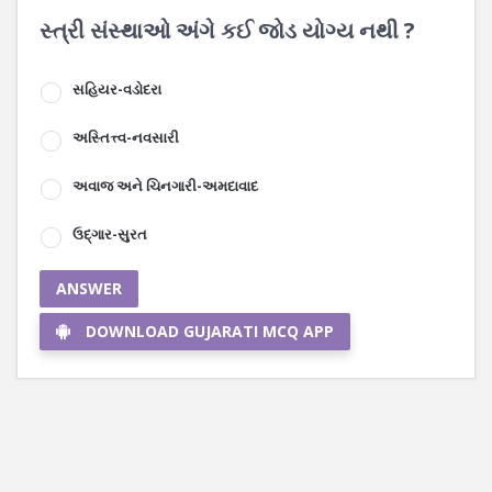
સ્ત્રી સંસ્થાઓ અંગે કઈ જોડ યોગ્ય નથી ?
સહિયર-વડોદરા
અસ્તિત્ત્વ-નવસારી
અવાજ અને ચિનગારી-અમદાવાદ
ઉદ્ગાર-સુરત
ANSWER
DOWNLOAD GUJARATI MCQ APP