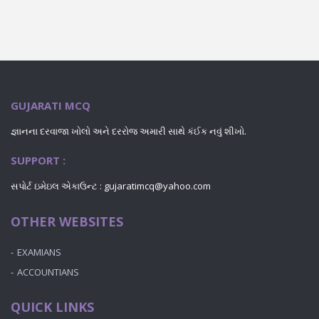
GUJARATI MCQ
જ્ઞાનના દરવાજા ખોલો અને દરરોજ અમારી સાથે કંઈક નવું શીખો.
SUPPORT :
સપોર્ટ ઇમેઇલ એકાઉન્ટ : gujaratimcq@yahoo.com
OTHER WEBSITES
EXAMIANS
ACCOUNTIANS
QUICK LINKS