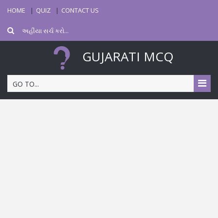
HOME
QUIZ
CONTACT US
GUJARATI MCQ
GO TO...