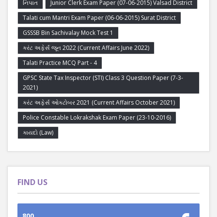
નિપાત
Junior Clerk Exam Paper (07-06-2015) Valsad District
Talati cum Mantri Exam Paper (06-06-2015) Surat District
GSSSB Bin Sachivalay Mock Test 1
કરંટ અફેર્સ જૂન 2022 (Current Affairs June 2022)
Talati Practice MCQ Part - 4
GPSC State Tax Inspector (STI) Class 3 Question Paper (7-3-
2021)
કરંટ અફેર્સ ઓક્ટોબર 2021 (Current Affairs October 2021)
Police Constable Lokrakshak Exam Paper (23-10-2016)
કાયદો (Law)
FIND US
800