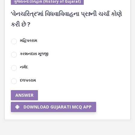
ગુજરાતનો ઈતિહાસ (History of Gujarat)
‘વેનચરિત્ર’માં વિધવાવિવાહના પ્રશ્નની ચર્ચા કોણે
કરી છે ?
મહિપતરામ
કરશનદાસ મૂળજી
નર્મદ
દલપતરામ
ANSWER
DOWNLOAD GUJARATI MCQ APP