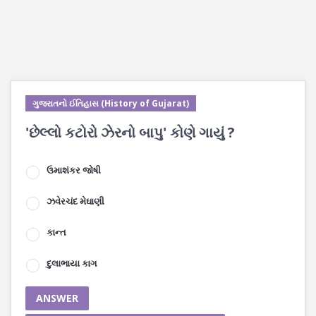
ગુજરાતનો ઈતિહાસ (History of Gujarat)
'છેલ્લો કટોરો ઝેરનો બાપુ' કોણે ગાયું ?
ઉમાશંકર જોષી
ઝવેરચંદ મેઘાણી
કાન્ત
દુલાભાયા કાગ
ANSWER