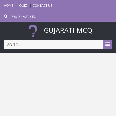
HOME
QUIZ
CONTACT US
GUJARATI MCQ
GO TO...