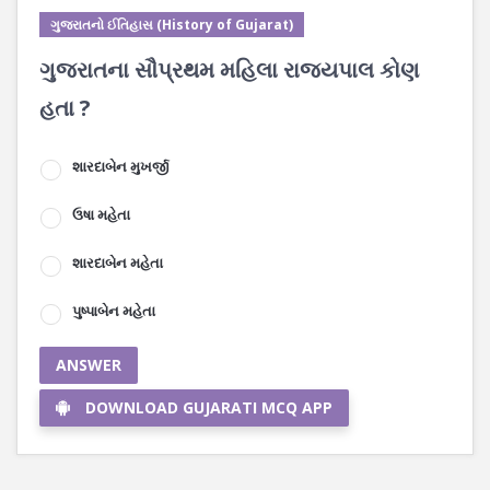
ગુજરાતનો ઈતિહાસ (History of Gujarat)
ગુજરાતના સૌપ્રથમ મહિલા રાજ્યપાલ કોણ
હતા ?
શારદાબેન મુખર્જી
ઉષા મહેતા
શારદાબેન મહેતા
પુષ્પાબેન મહેતા
ANSWER
DOWNLOAD GUJARATI MCQ APP