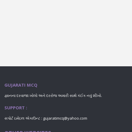
GUJARATI MCQ
જ્ઞાનના દરવાજા ખોલો અને દરરોજ અમારી સાથે કંઈક નવું શીખો.
SUPPORT :
સપોર્ટ ઇમેઇલ એકાઉન્ટ : gujaratimcq@yahoo.com