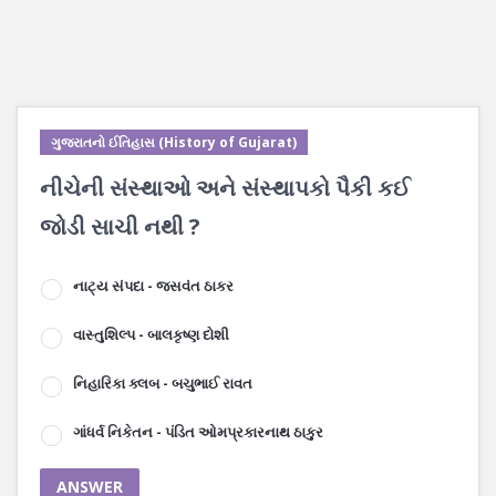
ગુજરાતનો ઈતિહાસ (History of Gujarat)
નીચેની સંસ્થાઓ અને સંસ્થાપકો પૈકી કઈ
જોડી સાચી નથી ?
નાટ્ય સંપદા - જસવંત ઠાકર
વાસ્તુશિલ્પ - બાલકૃષ્ણ દોશી
નિહારિકા ક્લબ - બચુભાઈ રાવત
ગાંધર્વ નિકેતન - પંડિત ઓમપ્રકારનાથ ઠાકુર
ANSWER