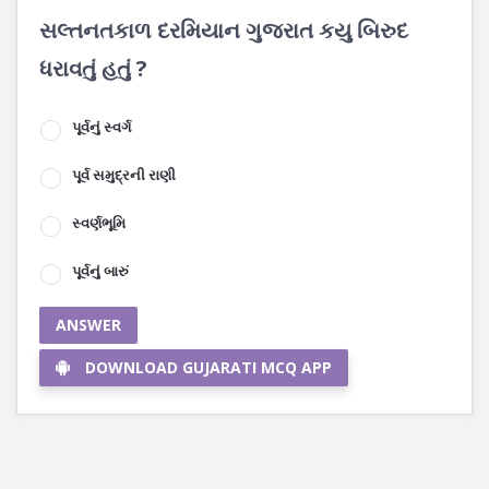
સલ્તનતકાળ દરમિયાન ગુજરાત કયુ બિરુદ
ધરાવતું હતું ?
પૂર્વનું સ્વર્ગ
પૂર્વ સમુદ્રની રાણી
સ્વર્ણભૂમિ
પૂર્વનું બારું
ANSWER
DOWNLOAD GUJARATI MCQ APP