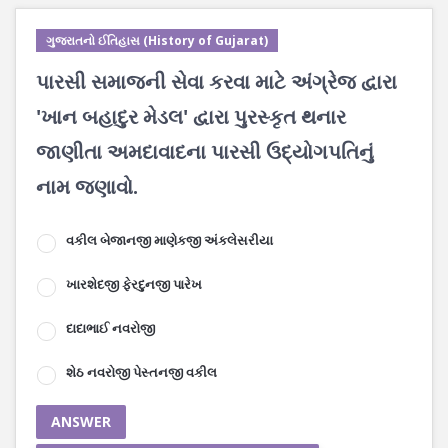
ગુજરાતનો ઈતિહાસ (History of Gujarat)
પારસી સમાજની સેવા કરવા માટે અંગ્રેજ દ્વારા
'ખાન બહાદુર મેડલ' દ્વારા પુરસ્કૃત થનાર
જાણીતા અમદાવાદના પારસી ઉદ્યોગપતિનું
નામ જણાવો.
વકીલ બેજાનજી માણેકજી અંકલેસરીયા
ખારશેદજી ફેરદુનજી પારેખ
દાદાભાઈ નવરોજી
શેઠ નવરોજી પેસ્તનજી વકીલ
ANSWER