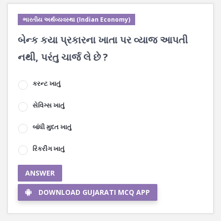
ભારતીય અર્થવ્યવસ્થા (Indian Economy)
બેન્ક કયા પ્રકારના ખાતા પર વ્યાજ આપતી
નથી, પરંતુ ચાર્જ લે છે ?
કરન્ટ ખાતું
સેવિંગ્સ ખાતું
બાંધી મુદત ખાતું
રિકરીંગ ખાતું
ANSWER
DOWNLOAD GUJARATI MCQ APP