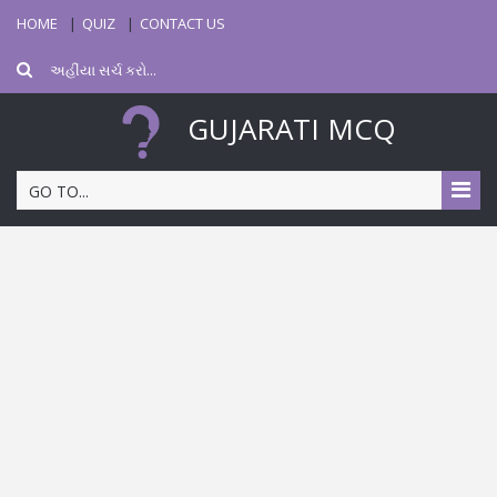
HOME
QUIZ
CONTACT US
GUJARATI MCQ
GO TO...