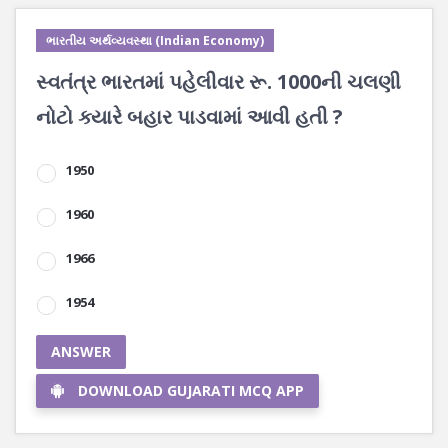
ભારતીય અર્થવ્યવસ્થા (Indian Economy)
સ્વતંત્ર ભારતમાં પહેલીવાર રૂ. 1000ની ચલણી
નોટો ક્યારે બહાર પાડવામાં આવી હતી ?
1950
1960
1966
1954
ANSWER
DOWNLOAD GUJARATI MCQ APP