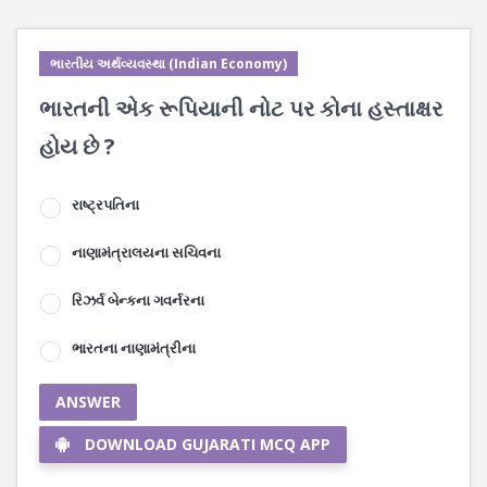
ભારતીય અર્થવ્યવસ્થા (Indian Economy)
ભારતની એક રૂપિયાની નોટ પર કોના હસ્તાક્ષર
હોય છે ?
રાષ્ટ્રપતિના
નાણામંત્રાલયના સચિવના
રિઝર્વ બેન્કના ગવર્નરના
ભારતના નાણામંત્રીના
ANSWER
DOWNLOAD GUJARATI MCQ APP