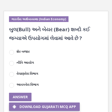
ભારતીય અર્થવ્યવસ્થા (Indian Economy)
બુલ(Bull) અને બેયર (Bear) શબ્દો કઈ
જગ્યાએ ઉપયોગમાં લેવામાં આવે છે ?
શેર બજાર
નીતિ આયોગ
વેચાણવેરા વિભાગ
આવકવેરા વિભાગ
ANSWER
DOWNLOAD GUJARATI MCQ APP