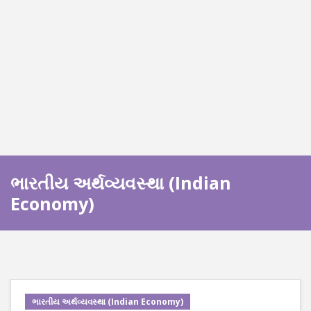
ભારતીય અર્થવ્યવસ્થા (Indian
Economy)
ભારતીય અર્થવ્યવસ્થા (Indian Economy)