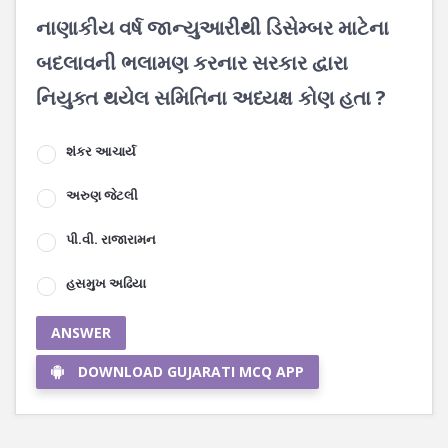
નાણાકીય વર્ષ જાન્યુઆરીથી ડિસેમ્બર માટેના
બદલાવની ભલામણ કરનાર સરકાર દ્વારા
નિયુક્ત થયેલ સમિતિના અધ્યક્ષ કોણ હતા ?
શંકર આચાર્ય
અરુણ જેટલી
પી.વી. રાજારામન
હસમુખ અઢિયા
ANSWER
DOWNLOAD GUJARATI MCQ APP