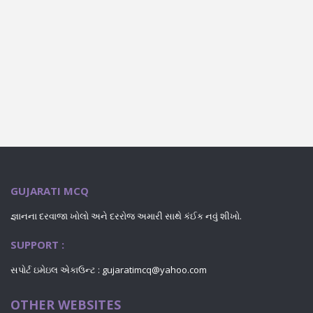
GUJARATI MCQ
જ્ઞાનના દરવાજા ખોલો અને દરરોજ અમારી સાથે કંઈક નવું શીખો.
SUPPORT :
સપોર્ટ ઇમેઇલ એકાઉન્ટ : gujaratimcq@yahoo.com
OTHER WEBSITES