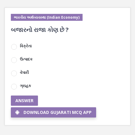
ભારતીય અર્થવ્યવસ્થા (Indian Economy)
બજારનો રાજા કોણ છે ?
વિક્રેતા
ઉત્પાદક
વેપારી
ગ્રાહક
ANSWER
DOWNLOAD GUJARATI MCQ APP