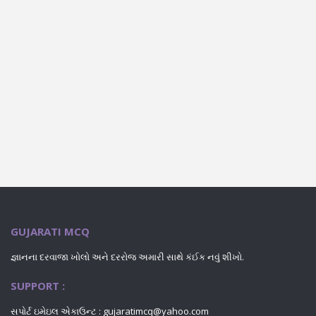
GUJARATI MCQ
જ્ઞાનના દરવાજા ખોલો અને દરરોજ અમારી સાથે કંઈક નવું શીખો.
SUPPORT :
સપોર્ટ ઇમેઇલ એકાઉન્ટ : gujaratimcq@yahoo.com