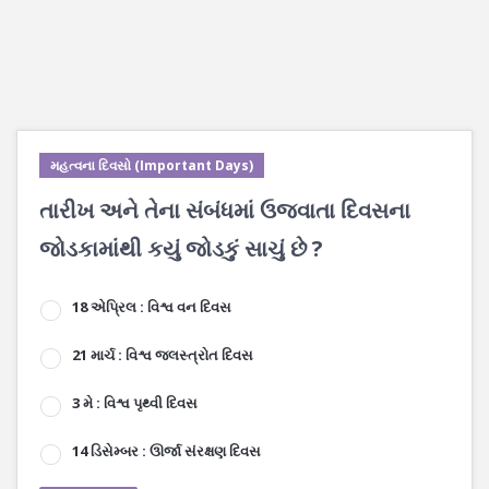
મહત્વના દિવસો (Important Days)
તારીખ અને તેના સંબંધમાં ઉજવાતા દિવસના
જોડકામાંથી કયું જોડકું સાચું છે ?
18 એપ્રિલ : વિશ્વ વન દિવસ
21 માર્ચ : વિશ્વ જલસ્ત્રોત દિવસ
3 મે : વિશ્વ પૃથ્વી દિવસ
14 ડિસેમ્બર : ઊર્જા સંરક્ષણ દિવસ