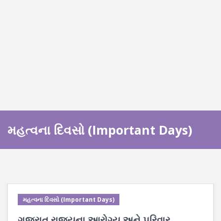
મહત્વના દિવસો (Important Days)
મહત્વના દિવસો (Important Days)
ગુજરાત રાજ્યના આરોગ્ય અને પરિવાર