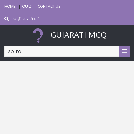
HOME
QUIZ
CONTACT US
GUJARATI MCQ
GO TO...