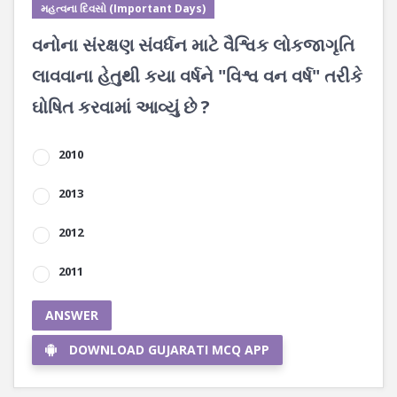
મહત્વના દિવસો (Important Days)
વનોના સંરક્ષણ સંવર્ધન માટે વૈશ્વિક લોકજાગૃતિ
લાવવાના હેતુથી કયા વર્ષને "વિશ્વ વન વર્ષ" તરીકે
ઘોષિત કરવામાં આવ્યું છે ?
2010
2013
2012
2011
ANSWER
DOWNLOAD GUJARATI MCQ APP