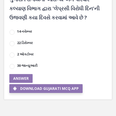
કલ્યાણ વિભાગ દ્વારા 'લેપ્રસી વિરોધી દિન'ની
ઉજવણી કયા દિવસે કરવામાં આવે છે ?
14 નવેમ્બર
22 ડિસેમ્બર
2 ઓકટોબર
30 જાન્યુઆરી
ANSWER
DOWNLOAD GUJARATI MCQ APP