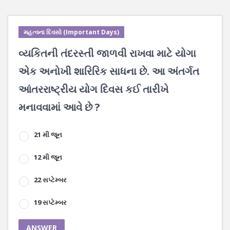
મહત્વના દિવસો (Important Days)
વ્યકિતની તંદરસ્તી જાળવી રાખવા માટે યોગા
એક અનોખી શારિરિક સાધના છે. આ અંતર્ગત
આંતરરાષ્ટ્રીય યોગ દિવસ કઈ તારીખે
મનાવવામાં આવે છે ?
21 મી જૂન
12 મી જૂન
22 સપ્ટેમ્બર
19 સપ્ટેમ્બર
ANSWER