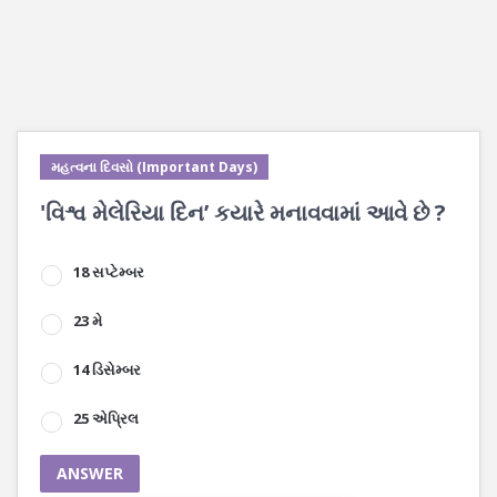
મહત્વના દિવસો (Important Days)
'વિશ્વ મેલેરિયા દિન’ કયારે મનાવવામાં આવે છે ?
18 સપ્ટેમ્બર
23 મે
14 ડિસેમ્બર
25 એપ્રિલ
ANSWER