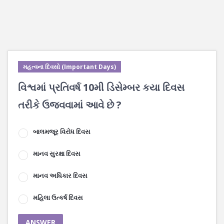
મહત્વના દિવસો (Important Days)
વિશ્વમાં પ્રતિવર્ષ 10મી ડિસેમ્બર કયા દિવસ
તરીકે ઉજવવામાં આવે છે ?
બાલમજૂર વિરોધ દિવસ
માનવ સુરક્ષા દિવસ
માનવ અધિકાર દિવસ
મહિલા ઉત્કર્ષ દિવસ
ANSWER