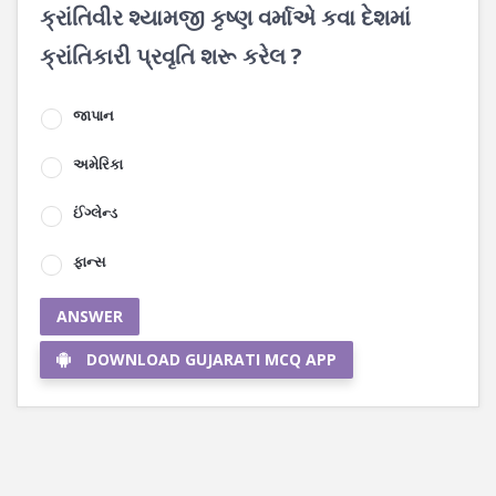
ક્રાંતિવીર શ્યામજી કૃષ્ણ વર્માએ કવા દેશમાં
ક્રાંતિકારી પ્રવૃતિ શરૂ કરેલ ?
જાપાન
અમેરિકા
ઈંગ્લેન્ડ
ફાન્સ
ANSWER
DOWNLOAD GUJARATI MCQ APP