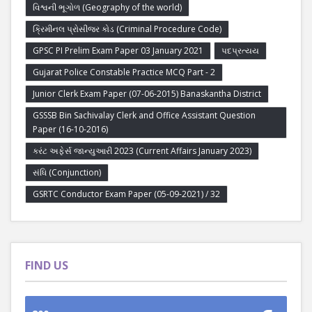
વિશ્વની ભૂગોળ (Geography of the world)
ક્રિમીનલ પ્રોસીજર કોડ (Criminal Procedure Code)
GPSC PI Prelim Exam Paper 03 January 2021
પદપ્રત્યય
Gujarat Police Constable Practice MCQ Part - 2
Junior Clerk Exam Paper (07-06-2015) Banaskantha District
GSSSB Bin Sachivalay Clerk and Office Assistant Question
Paper (16-10-2016)
કરંટ અફેર્સ જાન્યુઆરી 2023 (Current Affairs January 2023)
સંધિ (Conjunction)
GSRTC Conductor Exam Paper (05-09-2021) / 32
FIND US