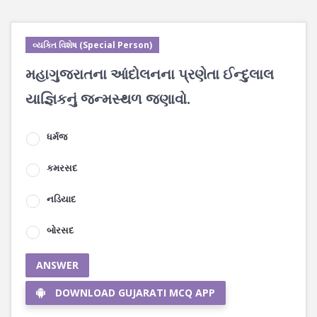
વ્યક્તિ વિશેષ (Special Person)
મહાગુજરાતના આંદોલનના પ્રણેતા ઈન્દુલાલ
યાજ્ઞિકનું જન્મસ્થળ જણાવો.
ધર્મજ
કમરસદ
નડિયાદ
બોરસદ
ANSWER
DOWNLOAD GUJARATI MCQ APP