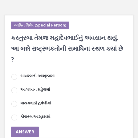
વ્યક્તિ વિશેષ (Special Person)
કસ્તુરબા તેમજ મહાદેવભાઈનું અવસાન થયું.
આ બન્ને રાષ્ટ્રભકતોની સમાધિના સ્થળ ક્યાં છે
?
સાબરમતી આશ્રમમાં
આગાખાન મહેલમાં
ગાયકવાડી હવેલીમાં
કોચરબ આશ્રમમાં
ANSWER