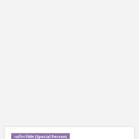
વ્યક્તિ વિશેષ (Special Person)