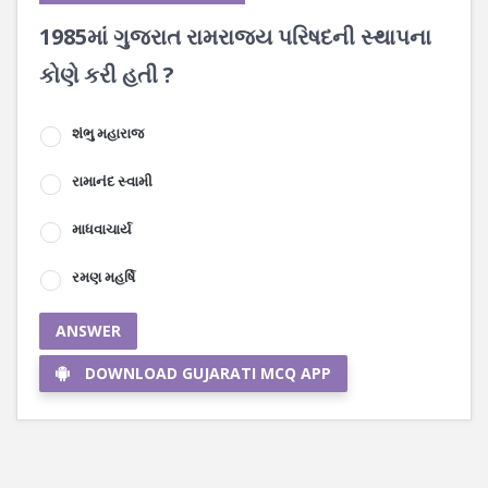
1985માં ગુજરાત રામરાજ્ય પરિષદની સ્થાપના
કોણે કરી હતી ?
શંભુ મહારાજ
રામાનંદ સ્વામી
માધવાચાર્ય
રમણ મહર્ષિ
ANSWER
DOWNLOAD GUJARATI MCQ APP