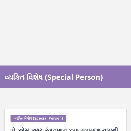
વ્યક્તિ વિશેષ (Special Person)
વ્યક્તિ વિશેષ (Special Person)
ડો. એસ. આર. રંગનાથન કયા હુલામણા નામથી