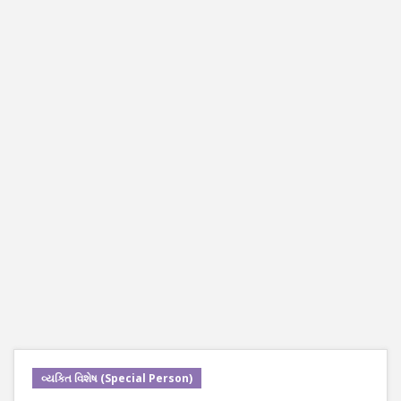
વ્યક્તિ વિશેષ (Special Person)