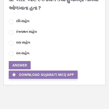
ઓળખાતા હતા ?
રવિ સાહેબ
રંગનાથન સાહેબ
રાય સાહેબ
રાવ સાહેબ
ANSWER
DOWNLOAD GUJARATI MCQ APP