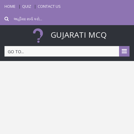
HOME
QUIZ
CONTACT US
GUJARATI MCQ
GO TO...