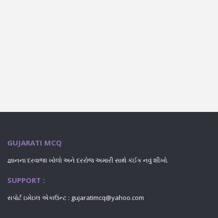
GUJARATI MCQ
જ્ઞાનના દરવાજા ખોલો અને દરરોજ અમારી સાથે કંઈક નવું શીખો.
SUPPORT :
સપોર્ટ ઇમેઇલ એકાઉન્ટ : gujaratimcq@yahoo.com