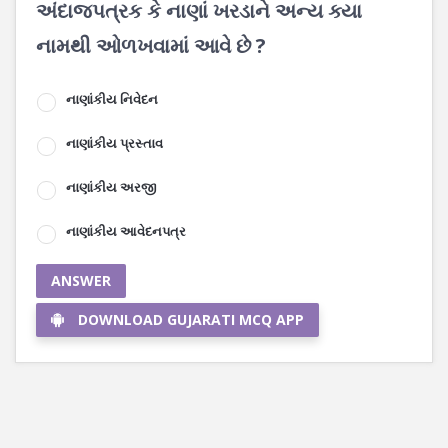
અંદાજપત્રક કે નાણાં ખરડાને અન્ય ક્યા
નામથી ઓળખવામાં આવે છે ?
નાણાંકીય નિવેદન
નાણાંકીય પ્રસ્તાવ
નાણાંકીય અરજી
નાણાંકીય આવેદનપત્ર
ANSWER
DOWNLOAD GUJARATI MCQ APP