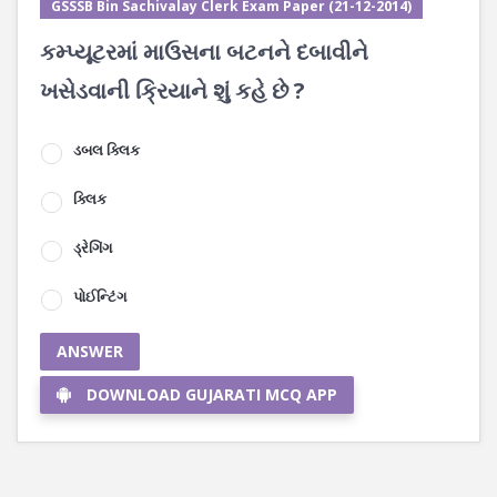
GSSSB Bin Sachivalay Clerk Exam Paper (21-12-2014)
કમ્પ્યૂટરમાં માઉસના બટનને દબાવીને
ખસેડવાની ક્રિયાને શું કહે છે ?
ડબલ ક્લિક
ક્લિક
ડ્રેગિંગ
પોઈન્ટિંગ
ANSWER
DOWNLOAD GUJARATI MCQ APP