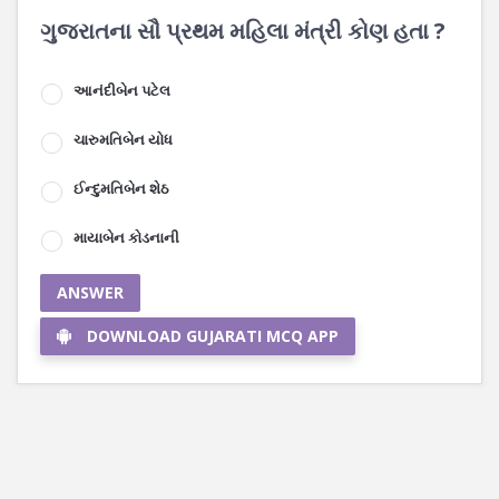
ગુજરાતના સૌ પ્રથમ મહિલા મંત્રી કોણ હતા ?
આનંદીબેન પટેલ
ચારુમતિબેન યોધ
ઈન્દુમતિબેન શેઠ
માયાબેન કોડનાની
ANSWER
DOWNLOAD GUJARATI MCQ APP