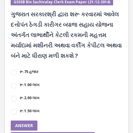
GSSSB Bin Sachivalay Clerk Exam Paper (21-12-2014)
ગુજરાત સરકારશ્રી દ્વારા શરૂ કરવારમાં આવેલ
દત્તોપંત ઠેગડી કારીગર વ્યાજ સહાય યોજના
અંતર્ગત લાભાર્થીને કેટલી રકમની મહત્તમ
મર્યાદામાં મશીનરી અથવા વર્કીંગ કેપીટલ અથવા
બંને માટે ધીરાણ મળી શકશે ?
રૂ.75 હજાર
રૂ.1.00 લાખ
રૂ.2.00 લાખ
રૂ.1.50 લાખ
ANSWER