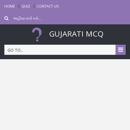
HOME
QUIZ
CONTACT US
GUJARATI MCQ
GO TO...