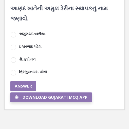
આણંદ ખાતેની અમુલ ડેરીના સ્થાપકનું નામ
જણાવો.
અમુલચંદ બારીયા
ઇશ્વરભાઇ પટેલ
ડૉ. કુરીયન
ત્રિભુવનદાસ પટેલ
ANSWER
DOWNLOAD GUJARATI MCQ APP