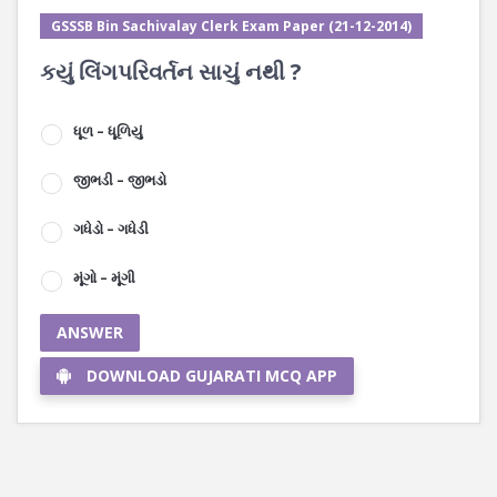
GSSSB Bin Sachivalay Clerk Exam Paper (21-12-2014)
કયું લિંગપરિવર્તન સાચું નથી ?
ધૂળ – ધૂળિયું
જીભડી – જીભડો
ગધેડો – ગધેડી
મૂંગો – મૂંગી
ANSWER
DOWNLOAD GUJARATI MCQ APP