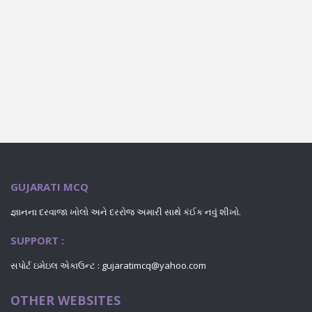
GUJARATI MCQ
જ્ઞાનના દરવાજા ખોલો અને દરરોજ અમારી સાથે કંઈક નવું શીખો.
SUPPORT :
સપોર્ટ ઇમેઇલ એકાઉન્ટ : gujaratimcq@yahoo.com
OTHER WEBSITES