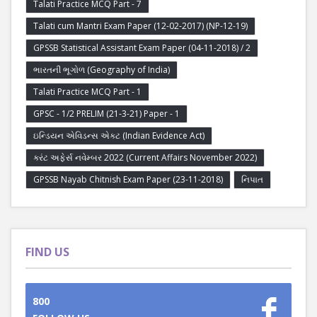
Talati Practice MCQ Part - 7
Talati cum Mantri Exam Paper (12-02-2017) (NP-12-19)
GPSSB Statistical Assistant Exam Paper (04-11-2018) / 2
ભારતની ભૂગોળ (Geography of India)
Talati Practice MCQ Part - 1
GPSC - 1/2 PRELIM (21-3-21) Paper - 1
ઇન્ડિયન એવિડન્સ એક્ટ (Indian Evidence Act)
કરંટ અફેર્સ નવેમ્બર 2022 (Current Affairs November 2022)
GPSSB Nayab Chitnish Exam Paper (23-11-2018)
નિપાત
FIND US
800