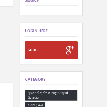
SEARCH
LOGIN HERE
GOOGLE
CATEGORY
ગુજરાતની ભૂગોળ (Geography of
Gujarat)
કાયદો (Law)