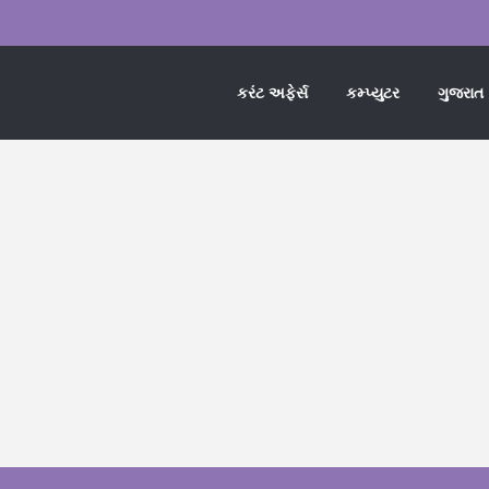
કરંટ અફેર્સ
કમ્પ્યુટર
ગુજરાત