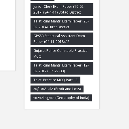
Junior Clerk Exam Paper (19-02-
2017) (SA-4-11) Botad District
Talati cum Mantri Exam Paper (23-
02-2014) Surat District
GPSSB Statistical Assistant Exam
Paper (04-11-2018) / 2
Gujarat Police Constable Practice
MCQ
Talati cum Mantri Exam Paper (12-
02-2017) (RK-27-33)
Talati Practice MCQ Part - 3
નફો અને ખોટ (Profit and Loss)
ભારતની ભૂગોળ (Geography of India)