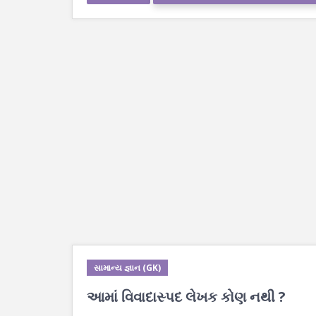
સામાન્ય જ્ઞાન (GK)
આમાં વિવાદાસ્પદ લેખક કોણ નથી ?