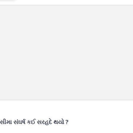
ો સીમા સંઘર્ષ કઈ સરહદે થયો ?