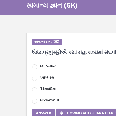
સામાન્ય જ્ઞાન (GK)
સામાન્ય જ્ઞાન (GK)
ઉદયપ્રભુસૂરીએ કયા મહાકાવ્યમાં સંઘપતિ વ
કથારત્નાકર
ધર્માભ્યુદય
વિવેકકલિકા
કાવ્યકલ્પલતા
ANSWER
DOWNLOAD GUJARATI MC