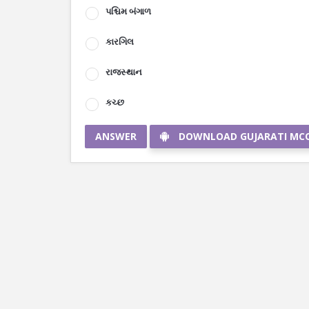
પશ્ચિમ બંગાળ
કારગિલ
રાજસ્થાન
કચ્છ
ANSWER
DOWNLOAD GUJARATI MC