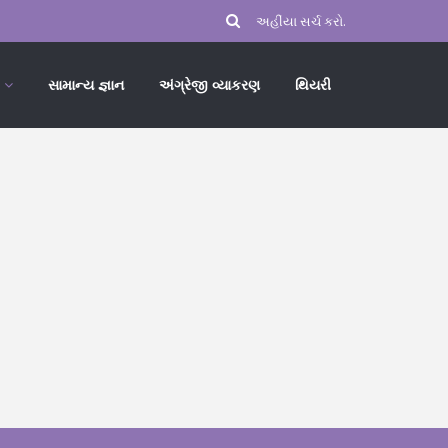
સામાન્ય જ્ઞાન
અંગ્રેજી વ્યાકરણ
થિયરી