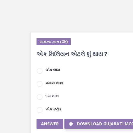
સામાન્ય જ્ઞાન (GK)
એક મિલિયન એટલે શું થાય ?
એક લાખ
પચાસ લાખ
દસ લાખ
એક કરોડ
ANSWER
DOWNLOAD GUJARATI MC