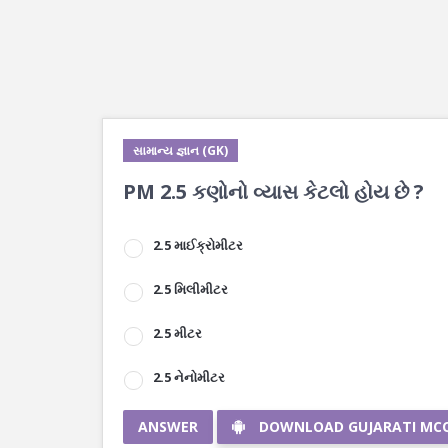
સામાન્ય જ્ઞાન (GK)
PM 2.5 કણોનો વ્યાસ કેટલો હોય છે ?
2.5 માઈક્રોમીટર
2.5 મિલીમીટર
2.5 મીટર
2.5 નેનોમીટર
ANSWER
DOWNLOAD GUJARATI MC