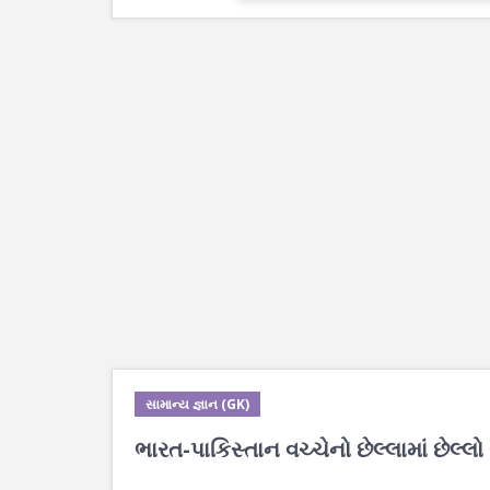
સામાન્ય જ્ઞાન (GK)
ભારત-પાકિસ્તાન વચ્ચેનો છેલ્લામાં છેલ્લ