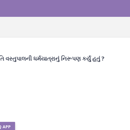
સ્તુપાલની ધર્મયાત્રાનું નિરૂપણ કર્યું હતું ?
Q APP