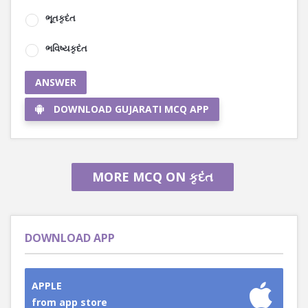
ભૂતકૃદંત
ભવિષ્યકૃદંત
ANSWER
DOWNLOAD GUJARATI MCQ APP
MORE MCQ ON કૃદંત
DOWNLOAD APP
APPLE
from app store