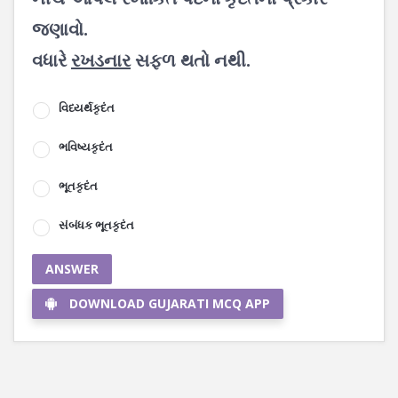
જણાવો.
વધારે
રખડનાર
સફળ થતો નથી.
વિધ્યર્થકૃદંત
ભવિષ્યકૃદંત
ભૂતકૃદંત
સંબંધક ભૂતકૃદંત
ANSWER
DOWNLOAD GUJARATI MCQ APP