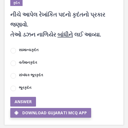
કૃદંત
નીચે આપેલ રેખાંકિત પદનો કૃદંતનો પ્રકાર
જણાવો.
તેઓ ડઝન નાળિયેર
બાંધીને
લઈ આવ્યા.
સામાન્યકૃદંત
વર્તમાનકૃદંત
સંબંધક ભૂતકૃદંત
ભૂતકૃદંત
ANSWER
DOWNLOAD GUJARATI MCQ APP