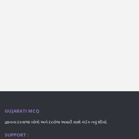
GUJARATI MCQ
જ્ઞાનના દરવાજા ખોલો અને દરરોજ અમારી સાથે કંઈક નવું શીખો.
SUPPORT :