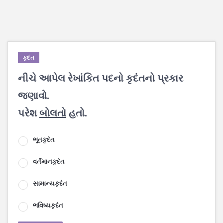
કૃદંત
નીચે આપેલ રેખાંકિત પદનો કૃદંતનો પ્રકાર
જણાવો.
પરેશ
બોલતો
હતો.
ભૂતકૃદંત
વર્તમાનકૃદંત
સામાન્યકૃદંત
ભવિષ્યકૃદંત