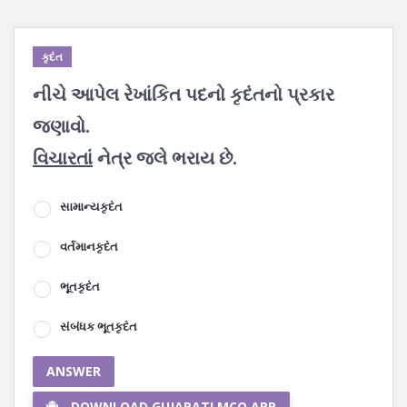
કૃદંત
નીચે આપેલ રેખાંકિત પદનો કૃદંતનો પ્રકાર
જણાવો.
વિચારતાં
નેત્ર જલે ભરાય છે.
સામાન્યકૃદંત
વર્તમાનકૃદંત
ભૂતકૃદંત
સંબંધક ભૂતકૃદંત
ANSWER
DOWNLOAD GUJARATI MCQ APP