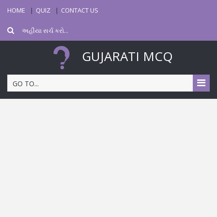
HOME
QUIZ
CONTACT US
GUJARATI MCQ
GO TO...