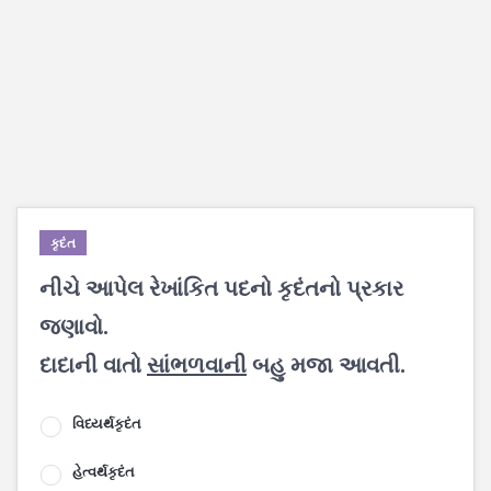
કૃદંત
નીચે આપેલ રેખાંકિત પદનો કૃદંતનો પ્રકાર
જણાવો.
દાદાની વાતો
સાંભળવાની
બહુ મજા આવતી.
વિધ્યર્થકૃદંત
હેત્વર્થકૃદંત