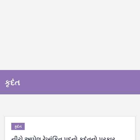
કૃદંત
કૃદંત
નીચે આપેલ રેખાંકિત પદનો કૃદંતનો પ્રકાર