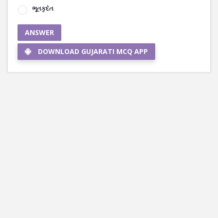
ભૂતકૃદંત
ANSWER
DOWNLOAD GUJARATI MCQ APP