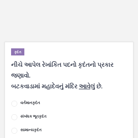
કૃદંત
નીચે આપેલ રેખાંકિત પદનો કૃદંતનો પ્રકાર
જણાવો.
બટકવાડામાં મહાદેવનું મંદિર
આવેલું
છે.
વર્તમાનકૃદંત
સંબંધક ભૂતકૃદંત
સામાન્યકૃદંત