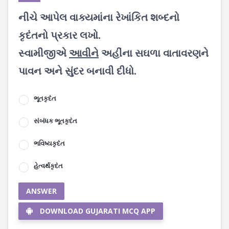
નીચે આપેલ વાક્યમાંના રેખાંકિત શબ્દનો
કૃદંતનો પ્રકાર લખો.
સ્વામીજીએ
આવીને
અહીંના સઘળા વાતાવરણને
પાવન અને સુંદર બનાવી દીધો.
ભૂતકૃદંત
સંબંધક ભૂતકૃદંત
ભવિષ્યકૃદંત
હેત્વર્થકૃદંત
ANSWER
DOWNLOAD GUJARATI MCQ APP