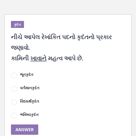
કૃદંત
નીચે આપેલ રેખાંકિત પદનો કૃદંતનો પ્રકાર
જણાવો.
કામિની
ખાવાને
મહત્વ આપે છે.
ભૂતકૃદંત
વર્તમાનકૃદંત
વિધ્યર્થકૃદંત
ભવિષ્યકૃદંત
ANSWER