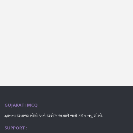
GUJARATI MCQ
જ્ઞાનના દરવાજા ખોલો અને દરરોજ અમારી સાથે કંઈક નવું શીખો.
SUPPORT :