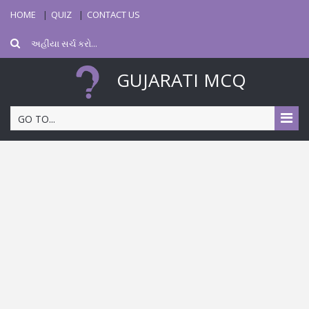
HOME
QUIZ
CONTACT US
GUJARATI MCQ
GO TO...