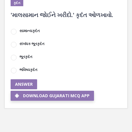
કૃદંત
'માલસામાન જોઈને ખરીદો.' કૃદંત ઓળખાવો.
સામાન્યકૃદંત
સંબંધક ભૂતકૃદંત
ભૂતકૃદંત
ભવિષ્યકૃદંત
ANSWER
DOWNLOAD GUJARATI MCQ APP