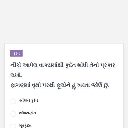
કૃદંત
નીચે આપેલ વાક્યમાંથી કૃદંત શોધી તેનો પ્રકાર
લખો.
ફાગણમાં વૃક્ષો પરથી ફૂલોને હું ખરતા જોઉં છું.
વર્તમાન કૃદંત
ભવિષ્યકૃદંત
ભૂતકૃદંત