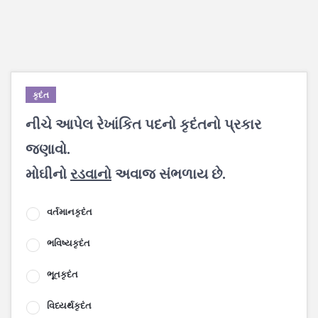
કૃદંત
નીચે આપેલ રેખાંકિત પદનો કૃદંતનો પ્રકાર
જણાવો.
મોઘીનો
રડવાનો
અવાજ સંભળાય છે.
વર્તમાનકૃદંત
ભવિષ્યકૃદંત
ભૂતકૃદંત
વિધ્યર્થકૃદંત