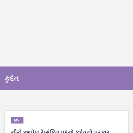
કૃદંત
કૃદંત
નીચે આપેલ રેખાંકિત પદનો કૃદંતનો પ્રકાર