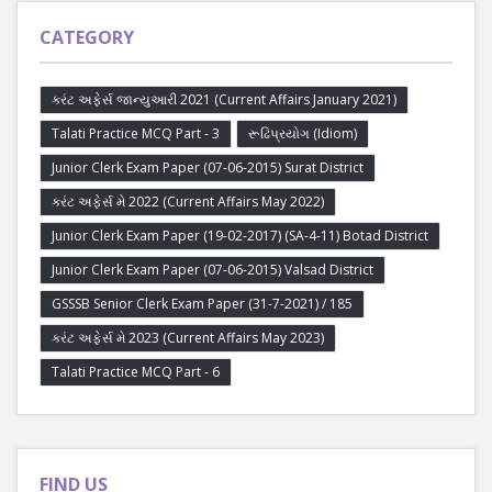
CATEGORY
કરંટ અફેર્સ જાન્યુઆરી 2021 (Current Affairs January 2021)
Talati Practice MCQ Part - 3
રૂઢિપ્રયોગ (Idiom)
Junior Clerk Exam Paper (07-06-2015) Surat District
કરંટ અફેર્સ મે 2022 (Current Affairs May 2022)
Junior Clerk Exam Paper (19-02-2017) (SA-4-11) Botad District
Junior Clerk Exam Paper (07-06-2015) Valsad District
GSSSB Senior Clerk Exam Paper (31-7-2021) / 185
કરંટ અફેર્સ મે 2023 (Current Affairs May 2023)
Talati Practice MCQ Part - 6
FIND US