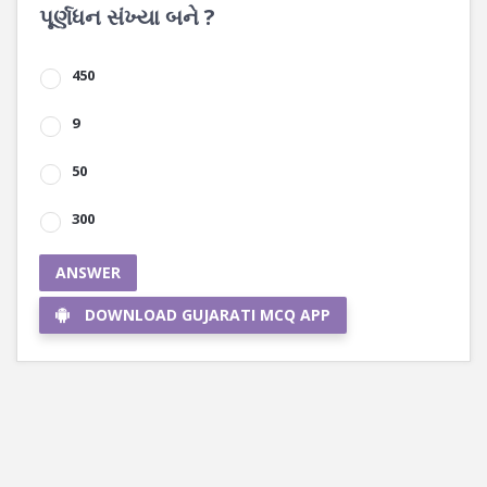
પૂર્ણધન સંખ્યા બને ?
450
9
50
300
ANSWER
DOWNLOAD GUJARATI MCQ APP