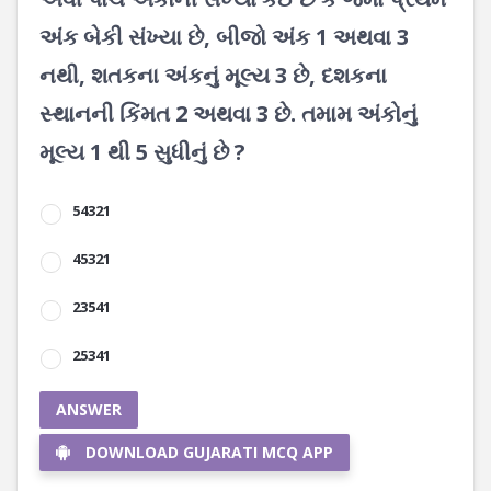
અંક બેકી સંખ્યા છે, બીજો અંક 1 અથવા 3
નથી, શતકના અંકનું મૂલ્ય 3 છે, દશકના
સ્થાનની કિંમત 2 અથવા 3 છે. તમામ અંકોનું
મૂલ્ય 1 થી 5 સુધીનું છે ?
54321
45321
23541
25341
ANSWER
DOWNLOAD GUJARATI MCQ APP