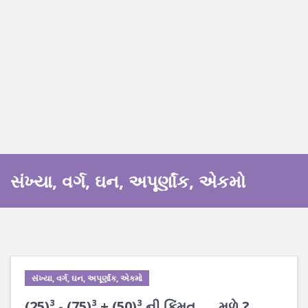
સંખ્યા, વર્ગ, ઘન, અપૂર્ણાંક, એકમો
સંખ્યા, વર્ગ, ઘન, અપૂર્ણાંક, એકમો
(25)³ - (75)³ + (50)³ ની કિંમત ___ મળે ?