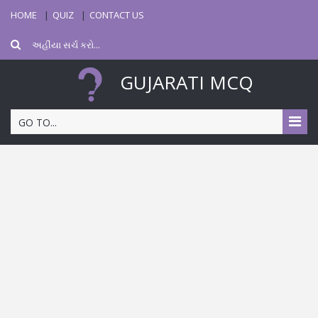
HOME
QUIZ
CONTACT US
GUJARATI MCQ
GO TO...