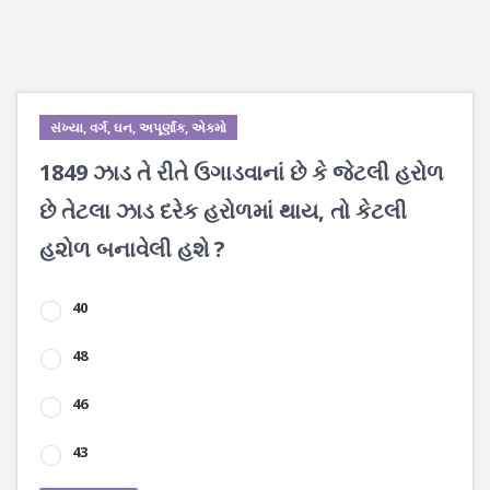
સંખ્યા, વર્ગ, ઘન, અપૂર્ણાંક, એકમો
1849 ઝાડ તે રીતે ઉગાડવાનાં છે કે જેટલી હરોળ
છે તેટલા ઝાડ દરેક હરોળમાં થાય, તો કેટલી
હ૨ોળ બનાવેલી હશે ?
40
48
46
43