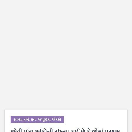
સંખ્યા, વર્ગ, ઘન, અપૂર્ણાંક, એકમો
એવી પાંચ અંકોની સંખ્યા કઈ છે કે જેમાં પ્રથમ