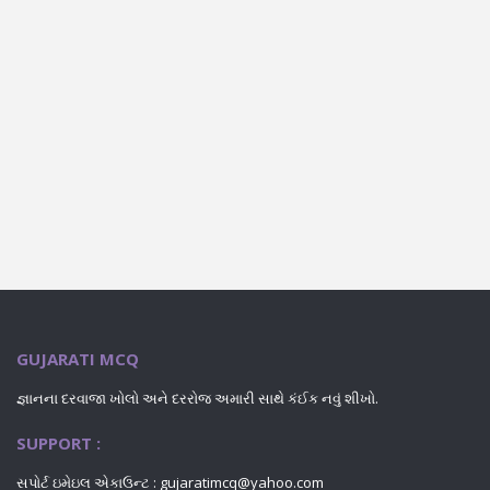
GUJARATI MCQ
જ્ઞાનના દરવાજા ખોલો અને દરરોજ અમારી સાથે કંઈક નવું શીખો.
SUPPORT :
સપોર્ટ ઇમેઇલ એકાઉન્ટ : gujaratimcq@yahoo.com