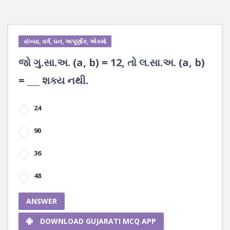
સંખ્યા, વર્ગ, ઘન, અપૂર્ણાંક, એકમો
જો ગુ.સા.અ. (a, b) = 12, તો લ.સા.અ. (a, b)
= ___ શક્ય નથી.
24
90
36
48
ANSWER
DOWNLOAD GUJARATI MCQ APP