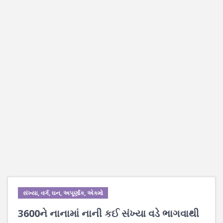
સંખ્યા, વર્ગ, ઘન, અપૂર્ણાંક, એકમો
3600ને નાનામાં નાની કઈ સંખ્યા વડે ભાગવાથી