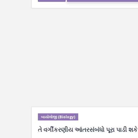
બાયોલોજી (Biology)
તે વર્ગીકરણીય આંતરસંબંધો પૂરા પાડી શકે 