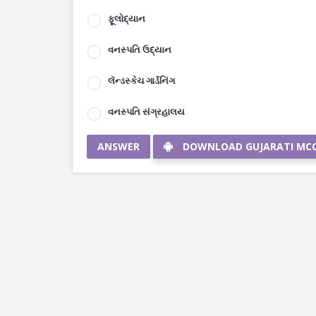
ફૂલોદ્યાન
વનસ્પતિ ઉદ્યાન
લૅન્ડસ્કેચ ગાર્ડનિંગ
વનસ્પતિ સંગ્રહાલય
ANSWER
DOWNLOAD GUJARATI MC