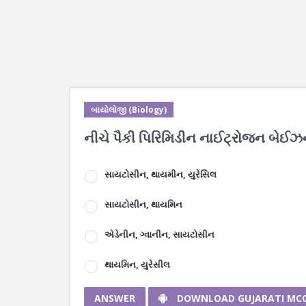
બાયોલોજી (Biology)
નીચે પૈકી પિરિમિડીન નાઈટ્રોજન બેઈ
સાયટોસીન, થાયમીન, યુરેસિલ
સાયટોસીન, થાયમિન
એડેનીન, ગ્વાનીન, સાયટોસીન
થાયમિન, યુરેસીલ
ANSWER
DOWNLOAD GUJARATI MC