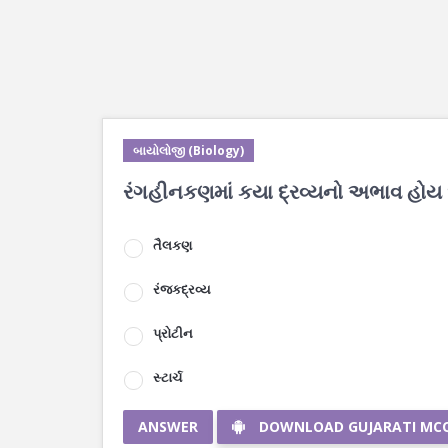
બાયોલોજી (Biology)
રંગહીનકણમાં કયા દ્રવ્યનો અભાવ હોય 
તૈલકણ
રંજકદ્રવ્ય
પ્રોટીન
સ્ટાર્ચ
ANSWER
DOWNLOAD GUJARATI MC