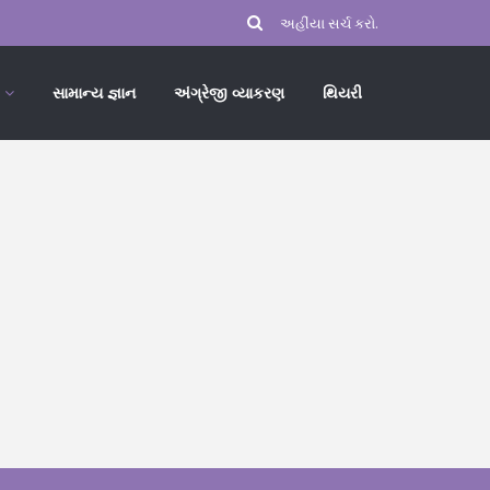
સામાન્ય જ્ઞાન
અંગ્રેજી વ્યાકરણ
થિયરી