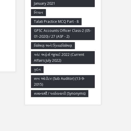
January 2021
નિપાત
Talati Practice MCQ Part - 8
GPSC Accounts Officer Class-2 (05-
01-2020) / 27 (ASP - 2)
વિશેષણ અને ક્રિયાવિશેષણ
કરંટ અફેર્સ જુલાઈ 2022 (Current
Affairs July 2022)
કૃદંત
સબ ઓડીટર (Sub Auditor) (13-9-
2015)
સમાનાર્થી / પર્યાયવાચી (Synonyms)