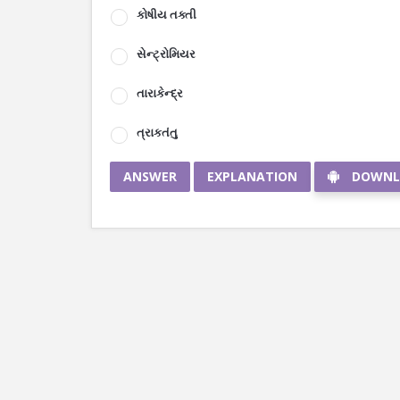
કોષીય તક્તી
સેન્ટ્રોમિયર
તારાકેન્દ્ર
ત્રાકતંતુ
ANSWER
EXPLANATION
DOWNL