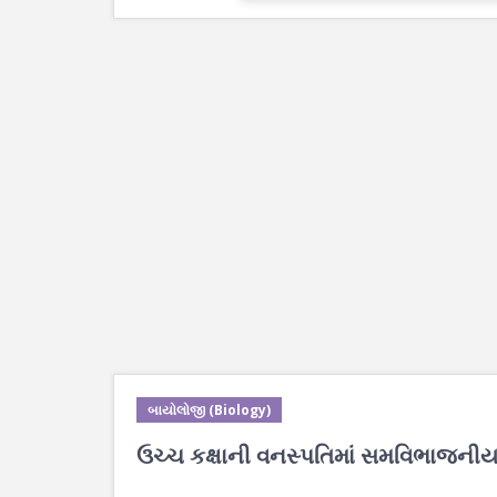
બાયોલોજી (Biology)
ઉચ્ચ કક્ષાની વનસ્પતિમાં સમવિભાજનીય 