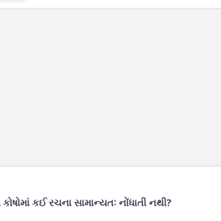
કોષોમાં કઈ રચના સામાન્યતઃ નોંધાતી નથી?