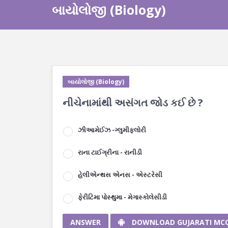
બાયોલોજી (Biology)
બાયોલોજી (Biology)
નીચેનામાંથી અસંગત જોડ કઈ છે ?
ઝીઆમેઈઝ -ગ્લુમીફ્લોરી
રાના ટાઈગ્રીના - રાનીડી
હેલીએન્થસ એનસ - એસ્ટરેસી
ફેરીટિમા પોસ્થુમા - મેગાસ્કોલેસીડી
ANSWER
DOWNLOAD GUJARATI MC