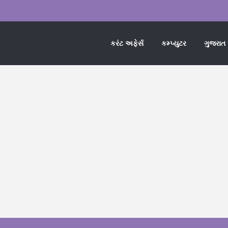
કરંટ અફેર્સ
કમ્પ્યુટર
ગુજરાત