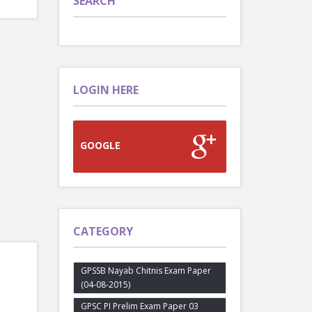
SEARCH
LOGIN HERE
GOOGLE
CATEGORY
GPSSB Nayab Chitnis Exam Paper
(04-08-2015)
GPSC PI Prelim Exam Paper 03