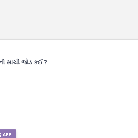
ઝની સાચી જોડ કઈ ?
Q APP