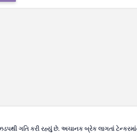
પથી ગતિ કરી રહ્યું છે. અચાનક બ્રેક લાગતાં ટેન્કરમાંન