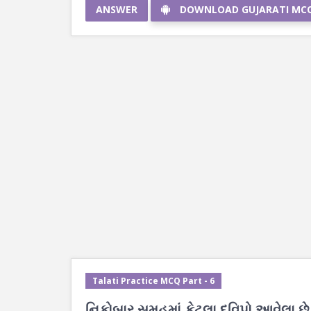
ANSWER
DOWNLOAD GUJARATI MC
Talati Practice MCQ Part - 6
નિકોબાર સમૂહમાં કેટલા દ્વિપો આવેલા છે