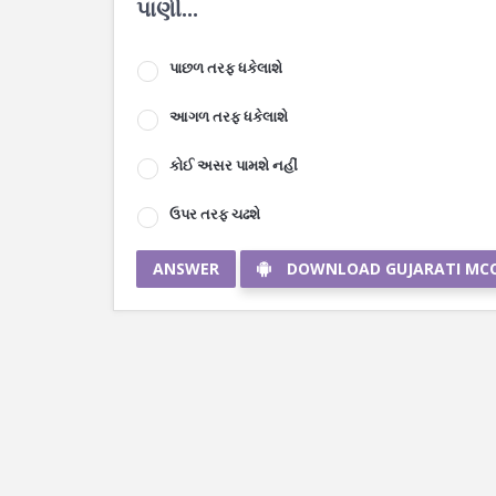
પાણી...
પાછળ તરફ ધકેલાશે
આગળ તરફ ધકેલાશે
કોઈ અસર પામશે નહીં
ઉપર તરફ ચઢશે
ANSWER
DOWNLOAD GUJARATI MC