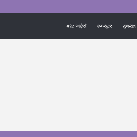
કરંટ અફેર્સ
કમ્પ્યુટર
ગુજરાત