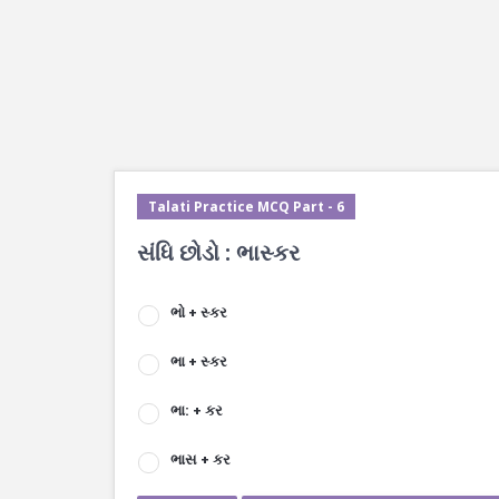
Talati Practice MCQ Part - 6
સંધિ છોડો : ભાસ્કર
ભો + સ્કર
ભા + સ્કર
ભા: + કર
ભાસ + કર