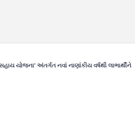
હાય યોજના' અંતર્ગત નવાં નાણાંકીય વર્ષથી લાભાર્થીને