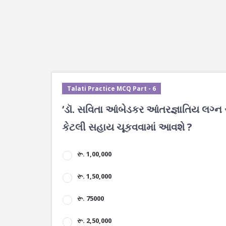
Talati Practice MCQ Part - 6
‘ડૉ. સવિતા આંબેડકર આંતરજ્ઞાતિય લગ્ન સ
કેટલી સહાય ચૂકવવામાં આવશે ?
રૂ. 1,00,000
રૂ. 1,50,000
રૂ. 75000
રૂ. 2,50,000