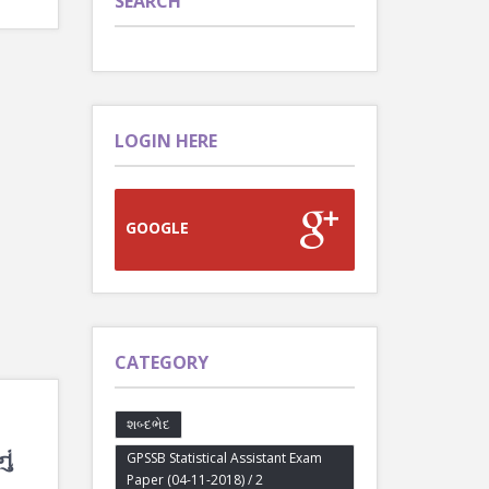
SEARCH
LOGIN HERE
GOOGLE
CATEGORY
શબ્દભેદ
ું
GPSSB Statistical Assistant Exam
Paper (04-11-2018) / 2