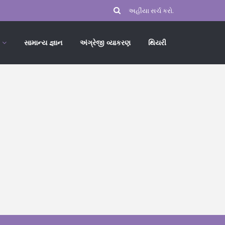
સામાન્ય જ્ઞાન
અંગ્રેજી વ્યાકરણ
થિયરી