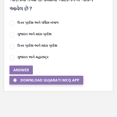
આવેલ છે ?
ઉત્તર પ્રદેશ અને પશ્ચિમ બંગાળ
ગુજરાત અને મધ્ય પ્રદેશ
ઉત્તર પ્રદેશ અને મધ્ય પ્રદેશ
ગુજરાત અને મહારાષ્ટ્ર
ANSWER
DOWNLOAD GUJARATI MCQ APP