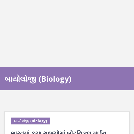
બાયોલોજી (Biology)
બાયોલોજી (Biology)
ભારતમાં કયા રાજ્યોમાં બોટનિકલ ગાર્ડન