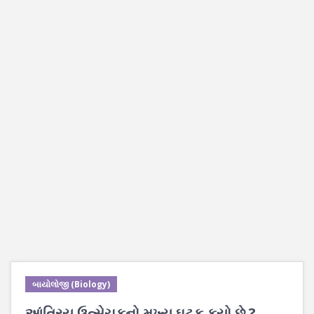
બાયોલોજી (Biology)
આંત્રિય ઉત્સેચકનો મુખ્ય ઘટક કયો છે ?