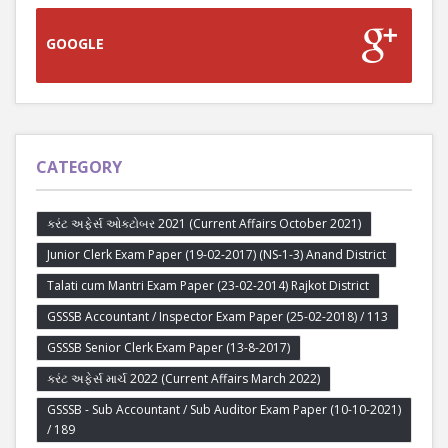
GOOGLE
CATEGORY
કરંટ અફેર્સ ઓક્ટોબર 2021 (Current Affairs October 2021)
Junior Clerk Exam Paper (19-02-2017) (NS-1-3) Anand District
Talati cum Mantri Exam Paper (23-02-2014) Rajkot District
GSSSB Accountant / Inspector Exam Paper (25-02-2018) / 113
GSSSB Senior Clerk Exam Paper (13-8-2017)
કરંટ અફેર્સ માર્ચ 2022 (Current Affairs March 2022)
GSSSB - Sub Accountant / Sub Auditor Exam Paper (10-10-2021)
/ 189