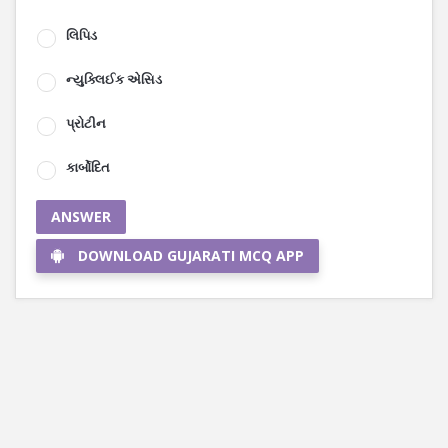
લિપિડ
ન્યુક્લિઈક એસિડ
પ્રોટીન
કાર્બોદિત
ANSWER
DOWNLOAD GUJARATI MCQ APP