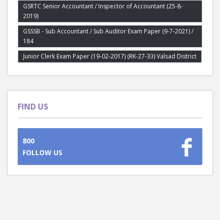
GSRTC Senior Accountant / Inspector of Accountant (25-8-
2019)
GSSSB - Sub Accountant / Sub Auditor Exam Paper (9-7-2021) /
184
Junior Clerk Exam Paper (19-02-2017) (RK-27-33) Valsad District
FIND US
800
FOLLOW US