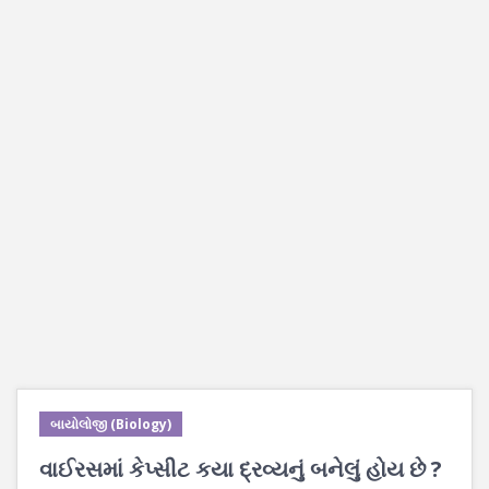
બાયોલોજી (Biology)
વાઈરસમાં કેપ્સીટ કયા દ્રવ્યનું બનેલું હોય છે ?