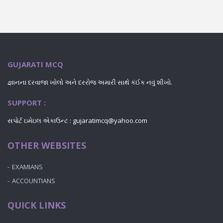
GUJARATI MCQ
જ્ઞાનના દરવાજા ખોલો અને દરરોજ અમારી સાથે કંઈક નવું શીખો.
SUPPORT :
સપોર્ટ ઇમેઇલ એકાઉન્ટ : gujaratimcq@yahoo.com
OTHER WEBSITES
EXAMIANS
ACCOUNTIANS
QUICK LINKS