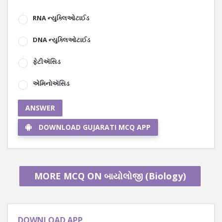
RNA ન્યુક્લિઓટાઈડ
DNA ન્યુક્લિઓટાઈડ
ફેટીઍસિડ
એમિનોઍસિડ
ANSWER
DOWNLOAD GUJARATI MCQ APP
MORE MCQ ON બાયોલોજી (Biology)
DOWNLOAD APP