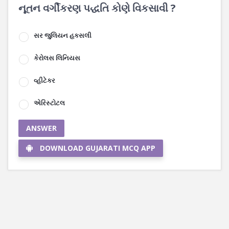
નૂતન વર્ગીકરણ પદ્ધતિ કોણે વિકસાવી ?
સર જુલિયન હકસલી
કેરોલસ લિનિયસ
વ્હીટેકર
એરિસ્ટોટલ
ANSWER
DOWNLOAD GUJARATI MCQ APP