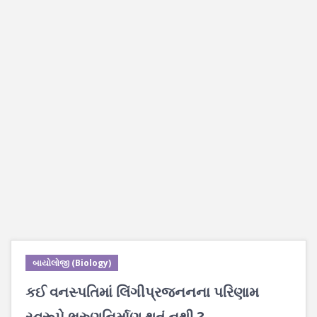
બાયોલોજી (Biology)
કઈ વનસ્પતિમાં લિંગીપ્રજનનના પરિણામ
સ્વરૂપે ભ્રુણનિર્માણ થતું નથી ?