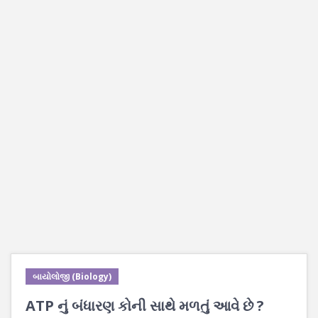
બાયોલોજી (Biology)
ATP નું બંધારણ કોની સાથે મળતું આવે છે ?