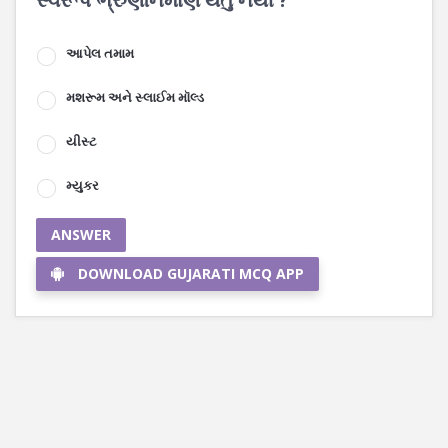
આપેલ તમામ
મશરૂમ અને સ્લાઈમ મૉલ્ડ
યીસ્ટ
મ્યુકર
ANSWER
DOWNLOAD GUJARATI MCQ APP