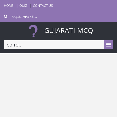
HOME
QUIZ
CONTACT US
GUJARATI MCQ
GO TO...