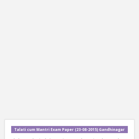
Talati cum Mantri Exam Paper (23-08-2015) Gandhinagar