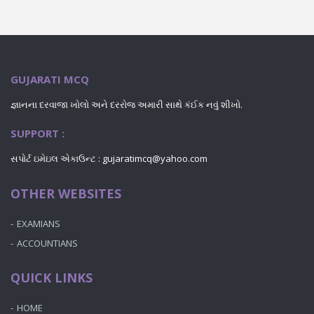
GUJARATI MCQ
જ્ઞાનના દરવાજા ખોલો અને દરરોજ અમારી સાથે કંઈક નવું શીખો.
SUPPORT :
સપોર્ટ ઇમેઇલ એકાઉન્ટ : gujaratimcq@yahoo.com
OTHER WEBSITES
EXAMIANS
ACCOUNTIANS
QUICK LINKS
HOME