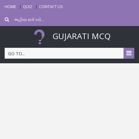
HOME
QUIZ
CONTACT US
GUJARATI MCQ
GO TO...