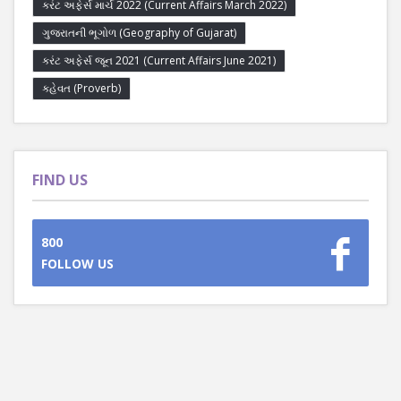
કરંટ અફેર્સ માર્ચ 2022 (Current Affairs March 2022)
ગુજરાતની ભૂગોળ (Geography of Gujarat)
કરંટ અફેર્સ જૂન 2021 (Current Affairs June 2021)
કહેવત (Proverb)
FIND US
800
FOLLOW US