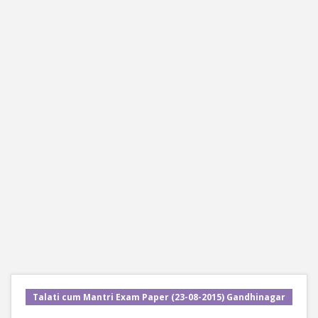
Talati cum Mantri Exam Paper (23-08-2015) Gandhinagar