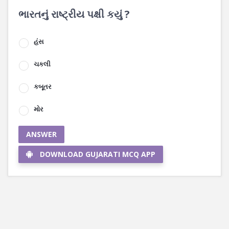
ભારતનું રાષ્ટ્રીય પક્ષી કયું ?
હંસ
ચકલી
કબૂતર
મોર
ANSWER
DOWNLOAD GUJARATI MCQ APP