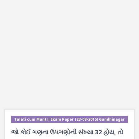
Talati cum Mantri Exam Paper (23-08-2015) Gandhinagar
જો કોઈ ગણના ઉપગણોની સંખ્યા 32 હોય, તો