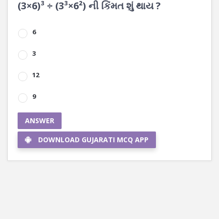
(3×6)³ ÷ (3³×6²) ની કિંમત શું થાય ?
6
3
12
9
ANSWER
DOWNLOAD GUJARATI MCQ APP