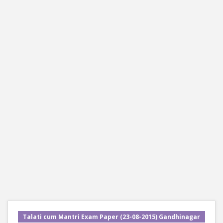
Talati cum Mantri Exam Paper (23-08-2015) Gandhinagar