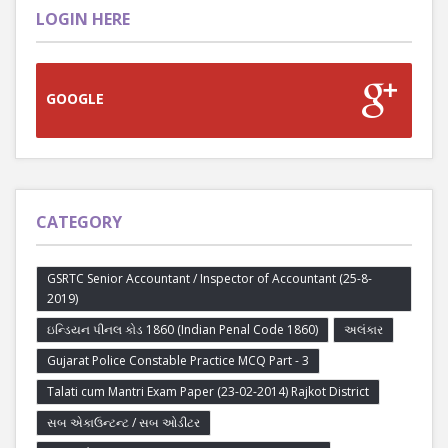
LOGIN HERE
GOOGLE
CATEGORY
GSRTC Senior Accountant / Inspector of Accountant (25-8-
2019)
ઇન્ડિયન પીનલ કોડ 1860 (Indian Penal Code 1860)
અલંકાર
Gujarat Police Constable Practice MCQ Part - 3
Talati cum Mantri Exam Paper (23-02-2014) Rajkot District
સબ એકાઉન્ટન્ટ / સબ ઓડીટર