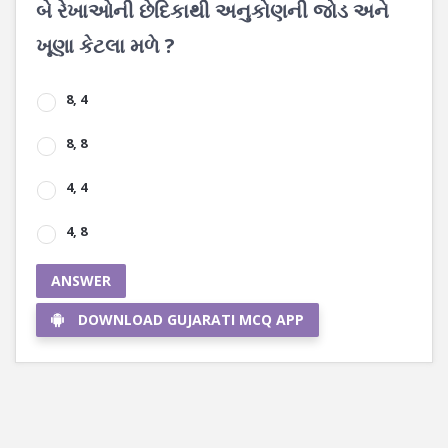
બે રેખાઓની છેદિકાથી અનુકોણની જોડ અને
ખૂણા કેટલા મળે ?
8, 4
8, 8
4, 4
4, 8
ANSWER
DOWNLOAD GUJARATI MCQ APP