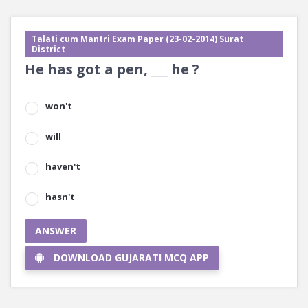
Talati cum Mantri Exam Paper (23-02-2014) Surat
District
He has got a pen, ___ he ?
won't
will
haven't
hasn't
ANSWER
DOWNLOAD GUJARATI MCQ APP