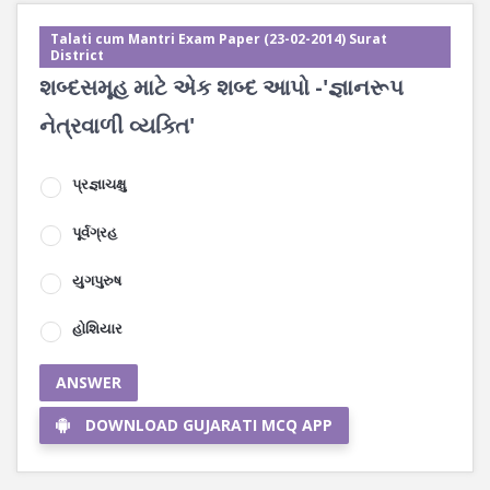
Talati cum Mantri Exam Paper (23-02-2014) Surat
District
શબ્દસમૂહ માટે એક શબ્દ આપો -'જ્ઞાનરૂપ
નેત્રવાળી વ્યક્તિ'
પ્રજ્ઞાચક્ષુ
પૂર્વગ્રહ
યુગપુરુષ
હોશિયાર
ANSWER
DOWNLOAD GUJARATI MCQ APP