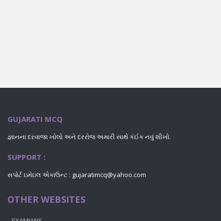
GUJARATI MCQ
જ્ઞાનના દરવાજા ખોલો અને દરરોજ અમારી સાથે કંઈક નવું શીખો.
SUPPORT :
સપોર્ટ ઇમેઇલ એકાઉન્ટ : gujaratimcq@yahoo.com
OTHER WEBSITES
EXAMIANS