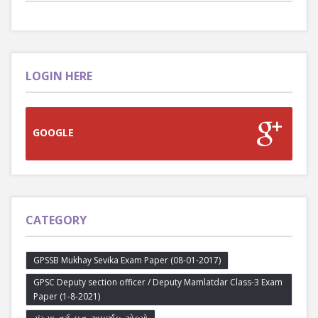
LOGIN HERE
GOOGLE
CATEGORY
GPSSB Mukhay Sevika Exam Paper (08-01-2017)
GPSC Deputy section officer / Deputy Mamlatdar Class-3 Exam
Paper (1-8-2021)