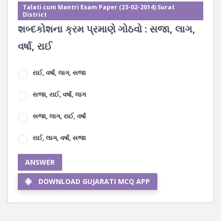
Talati cum Mantri Exam Paper (23-02-2014) Surat
District
શબ્દકોશના ક્રમ પ્રમાણે ગોઠવો : સજા, લાગ,
વર્ષા, રાઈ
રાઈ, વર્ષા, લાગ, સજા
સજા, રાઈ, વર્ષા, લાગ
સજા, લાગ, રાઈ, વર્ષા
રાઈ, લાગ, વર્ષા, સજા
ANSWER
DOWNLOAD GUJARATI MCQ APP