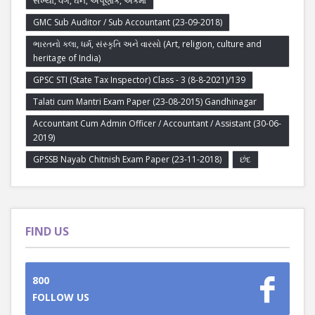
સંખ્યા, વર્ગ, ઘન, અપૂર્ણાંક, એકમો
GMC Sub Auditor / Sub Accountant (23-09-2018)
ભારતનો કલા, ધર્મ, સંસ્કૃતિ અને વારસો (Art, religion, culture and
heritage of India)
GPSC STI (State Tax Inspector) Class - 3 (8-8-2021)/139
Talati cum Mantri Exam Paper (23-08-2015) Gandhinagar
Accountant Cum Admin Officer / Accountant / Assistant (30-06-
2019)
GPSSB Nayab Chitnish Exam Paper (23-11-2018)
છંદ
FIND US
800
FOLLOW US