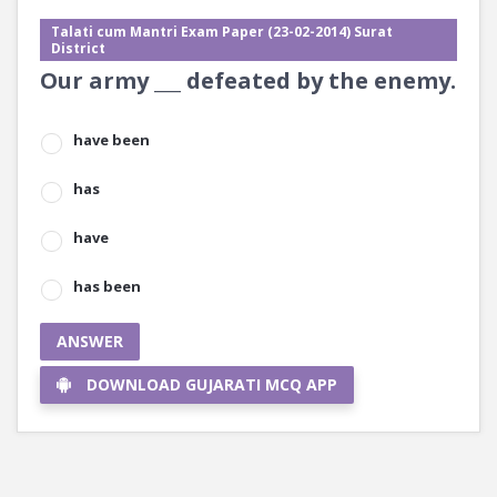
Talati cum Mantri Exam Paper (23-02-2014) Surat
District
Our army ___ defeated by the enemy.
have been
has
have
has been
ANSWER
DOWNLOAD GUJARATI MCQ APP