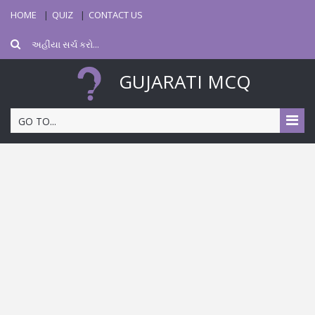
HOME
QUIZ
CONTACT US
GUJARATI MCQ
GO TO...