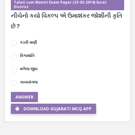
Talati cum Mantri Exam Paper (23-02-2014) Surat
District
નીચેનો કયો વિકલ્પ એ ઉમાશંકર જોશીની કૃતિ
છે ?
કડવી વાણી
વિશ્વશાંતિ
મળેલા જીવ
કાવ્યમંગલા
ANSWER
DOWNLOAD GUJARATI MCQ APP