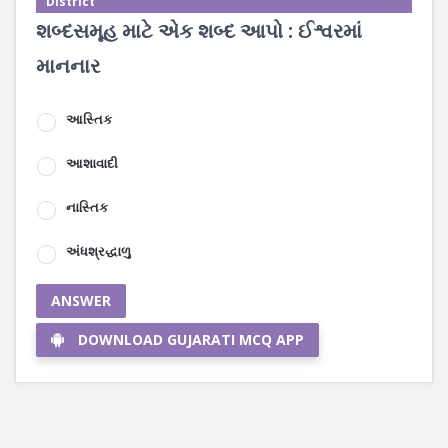
District
શબ્દસમૂહ માટે એક શબ્દ આપો : ઈશ્વરમાં
માનનાર
આસ્તિક
આશાવાદી
નાસ્તિક
અંધશ્રદ્ધાળુ
ANSWER
DOWNLOAD GUJARATI MCQ APP