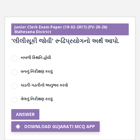
Junior Clerk Exam Paper (19-02-2017) (PV-20-26)
Mahesana District
'લીલીસૂકી જોવી' રૂઢિપ્રયોગનો અર્થ આપો.
નબળી સ્થિતિ હોવી
વનનું નિરીક્ષણ કરવું
ચડતી-પડતીનો અનુભવ કરવો
વેલનું નિરીક્ષણ કરવું
ANSWER
DOWNLOAD GUJARATI MCQ APP