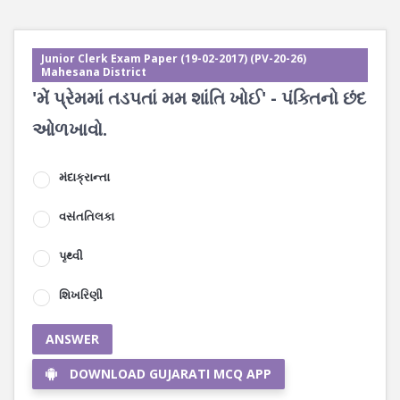
Junior Clerk Exam Paper (19-02-2017) (PV-20-26)
Mahesana District
'મેં પ્રેમમાં તડપતાં મમ શાંતિ ખોઈ' - પંક્તિનો છંદ
ઓળખાવો.
મંદાક્રાન્તા
વસંતતિલકા
પૃથ્વી
શિખરિણી
ANSWER
DOWNLOAD GUJARATI MCQ APP