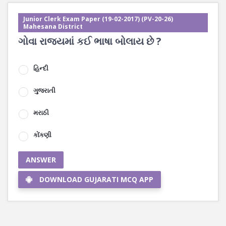
Junior Clerk Exam Paper (19-02-2017) (PV-20-26)
Mahesana District
ગોવા રાજ્યમાં કઈ ભાષા બોલાય છે ?
હિન્દી
ગુજરાતી
મરાઠી
કોંકણી
ANSWER
DOWNLOAD GUJARATI MCQ APP