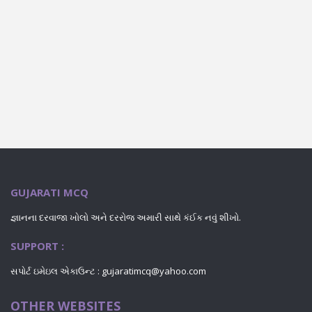
GUJARATI MCQ
જ્ઞાનના દરવાજા ખોલો અને દરરોજ અમારી સાથે કંઈક નવું શીખો.
SUPPORT :
સપોર્ટ ઇમેઇલ એકાઉન્ટ : gujaratimcq@yahoo.com
OTHER WEBSITES