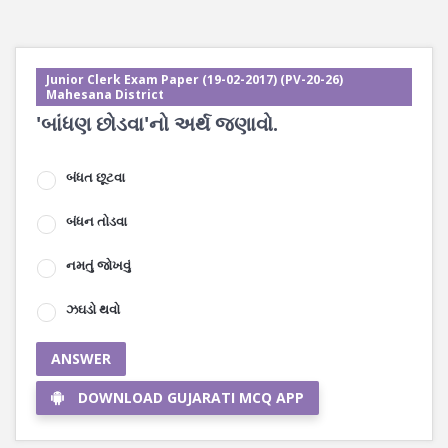
Junior Clerk Exam Paper (19-02-2017) (PV-20-26)
Mahesana District
'બાંધણ છોડવા'નો અર્થ જણાવો.
બંધત છૂટવા
બંધન તોડવા
નમતું જોખવું
ઝઘડો થવો
ANSWER
DOWNLOAD GUJARATI MCQ APP