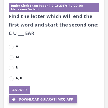
Junior Clerk Exam Paper (19-02-2017) (PV-20-26)
Mahesana District
Find the letter which will end the
first word and start the second one:
C U ___ EAR
A
M
N
N, B
ANSWER
DOWNLOAD GUJARATI MCQ APP