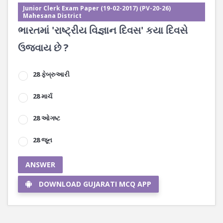
Junior Clerk Exam Paper (19-02-2017) (PV-20-26)
Mahesana District
ભારતમાં 'રાષ્ટ્રીય વિજ્ઞાન દિવસ' કયા દિવસે
ઉજવાય છે ?
28 ફેબ્રુઆરી
28 માર્ચ
28 ઓગષ્ટ
28 જૂન
ANSWER
DOWNLOAD GUJARATI MCQ APP