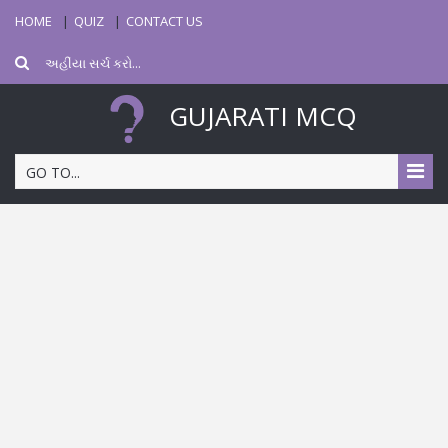
HOME
QUIZ
CONTACT US
GUJARATI MCQ
GO TO...